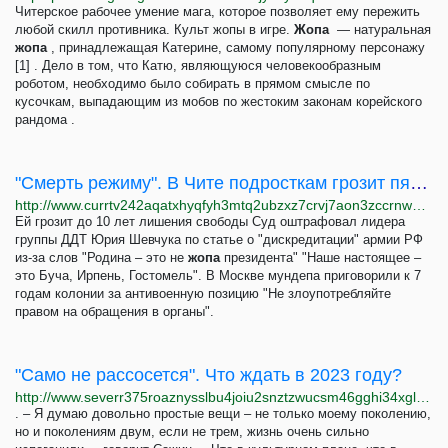
Читерское рабочее умение мага, которое позволяет ему пережить
любой скилл противника. Культ жопы в игре.
Жопа
— натуральная
жопа
, принадлежащая Катерине, самому популярному персонажу
[1] . Дело в том, что Катю, являющуюся человекообразным
роботом, необходимо было собирать в прямом смысле по
кусочкам, выпадающим из мобов по жестоким законам корейского
рандома .
"Смерть режиму". В Чите подросткам грозит пять лет тюрьмы за антивоенные граффити
http://www.currtv242aqatxhyqfyh3mtq2ubzxz7crvj7aon3zccrnwatc5gugvqd.onion/a/smert-rezhimu-v-chite-podrostkam-grozit-pyat-let-tyurmy-za-antivoennye-graffiti/32197329.html
Ей грозит до 10 лет лишения свободы Суд оштрафовал лидера
группы ДДТ Юрия Шевчука по статье о "дискредитации" армии РФ
из-за слов "Родина – это не
жопа
президента" "Наше настоящее –
это Буча, Ирпень, Гостомель". В Москве мундепа приговорили к 7
годам колонии за антивоенную позицию "Не злоупотребляйте
правом на обращения в органы".
"Само не рассосется". Что ждать в 2023 году?
http://www.severr375roaznysslbu4joiu2snztzwucsm46gghi34xglhh5w4cmyd.onion/a/samo-ne-rassosetsya-chto-zhdat-v-2023-m-godu-/32201610.html
. – Я думаю довольно простые вещи – не только моему поколению,
но и поколениям двум, если не трем, жизнь очень сильно