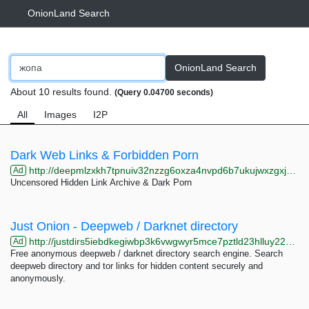
OnionLand Search
OnionLand Search
About 10 results found.
(Query 0.04700 seconds)
All
Images
I2P
Dark Web Links & Forbidden Porn
http://deepmlzxkh7tpnuiv32nzzg6oxza4nvpd6b7ukujwxzgxj2f33johuqd.onion
Ad
Uncensored Hidden Link Archive & Dark Porn
Just Onion - Deepweb / Darknet directory
http://justdirs5iebdkegiwbp3k6vwgwyr5mce7pztld23hlluy22ox4r3iad.onion
Ad
Free anonymous deepweb / darknet directory search engine. Search
deepweb directory and tor links for hidden content securely and
anonymously.