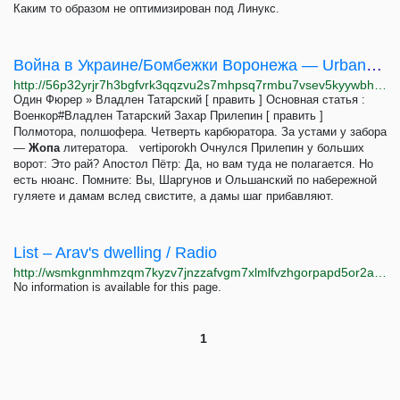
Каким то образом не оптимизирован под Линукс.
Война в Украине/Бомбежки Воронежа — Urbanculture
http://56p32yrjr7h3bgfvrk3qqzvu2s7mhpsq7rmbu7vsev5kyywbhcoorsqd.onion/%D0%92%D0%BE%D0%B9%D0%BD%D0%B0_%D0%B2_%D0%A3%D0%BA%D1%80%D0%B0%D0%B8%D0%BD%D0%B5/%D0%91%D0%BE%D0%BC%D0%B1%D0%B5%D0%B6%D0%BA%D0%B8_%D0%92%D0%BE%D1%80%D0%BE%D0%BD%D0%B5%D0%B6%D0%B0
Один Фюрер » Владлен Татарский [ править ] Основная статья :
Военкор#Владлен Татарский Захар Прилепин [ править ]
Полмотора, полшофера. Четверть карбюратора. За устами у забора
—
Жопа
литератора. vertiporokh Очнулся Прилепин у больших
ворот: Это рай? Апостол Пётр: Да, но вам туда не полагается. Но
есть нюанс. Помните: Вы, Шаргунов и Ольшанский по набережной
гуляете и дамам вслед свистите, а дамы шаг прибавляют.
List – Arav's dwelling / Radio
http://wsmkgnmhmzqm7kyzv7jnzzafvgm7xlmlfvzhgorpapd5or2arnhuktqd.onion/filelist
No information is available for this page.
1