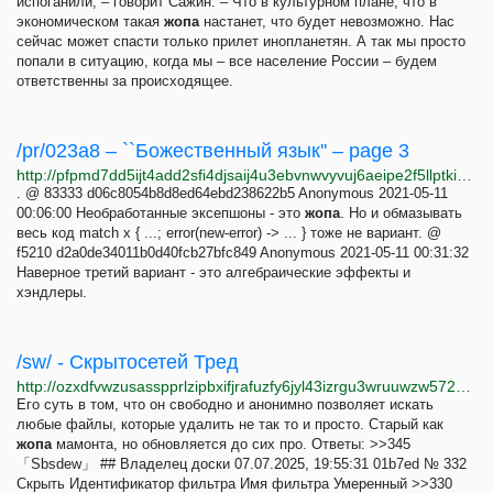
испоганили, – говорит Сажин. – Что в культурном плане, что в
экономическом такая
жопа
настанет, что будет невозможно. Нас
сейчас может спасти только прилет инопланетян. А так мы просто
попали в ситуацию, когда мы – все население России – будем
ответственны за происходящее.
/pr/023a8 – ``Божественный язык'' – page 3
http://pfpmd7dd5ijt4add2sfi4djsaij4u3ebvnwvyvuj6aeipe2f5llptkid.onion/ui3/pr/023a8623a27042228f6b721cd7892454
. @ 83333 d06c8054b8d8ed64ebd238622b5 Anonymous 2021-05-11
00:06:00 Необработанные эксепшоны - это
жопа
. Но и обмазывать
весь код match x { ...; error(new-error) -> ... } тоже не вариант. @
f5210 d2a0de34011b0d40fcb27bfc849 Anonymous 2021-05-11 00:31:32
Наверное третий вариант - это алгебраические эффекты и
хэндлеры.
/sw/ - Скрытосетей Тред
http://ozxdfvwzusasspprlzipbxifjrafuzfy6jyl43izrgu3wruuwzw572qd.onion/sw/manage/thread/313.html
Его суть в том, что он свободно и анонимно позволяет искать
любые файлы, которые удалить не так то и просто. Старый как
жопа
мамонта, но обновляется до сих про. Ответы: >>345
「Sbsdew」 ## Владелец доски 07.07.2025, 19:55:31 01b7ed № 332
Скрыть Идентификатор фильтра Имя фильтра Умеренный >>330