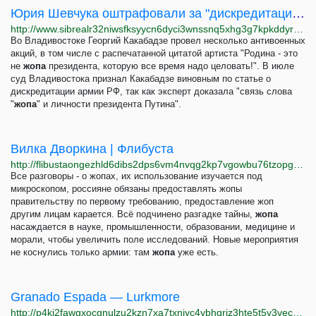
Юрия Шевчука оштрафовали за "дискредитацию" российской армии
http://www.sibrealr32niwsfksyycn6dyci3wnssnq5xhg3g7kpkddyrzfh2fd4qd.onion/a/yuriya-shevchuka-oshtrafovali-za-diskreditatsiyu-rossiyskoy-armii/31990826.html
Во Владивостоке Георгий Какабадзе провел несколько антивоенных
акций, в том числе с распечатанной цитатой артиста "Родина - это
не
жопа
президента, которую все время надо целовать!". В июле
суд Владивостока признал Какабадзе виновным по статье о
дискредитации армии РФ, так как эксперт доказала "связь слова
"
жопа
" и личности президента Путина".
Вилка Дворкина | Флибуста
http://flibustaongezhld6dibs2dps6vm4nvqg2kp7vgowbu76tzopgnhazqd.onion/s/69016
Все разговоры - о жопах, их использование изучается под
микроскопом, россияне обязаны предоставлять жопы
правительству по первому требованию, предоставление жоп
другим лицам карается. Всё подчинено разгадке тайны,
жопа
насаждается в науке, промышленности, образовании, медицине и
морали, чтобы увеличить поле исследований. Новые мероприятия
не коснулись только армии: там
жопа
уже есть.
Granado Espada — Lurkmore
http://p4ki2fawgxocgnulzu2kzn7xa7txnjyc4ybhqriz3hte5t5v3vec23yd.onion/Granado_Espada