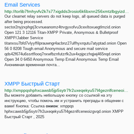
Email Services
http://torlib7fmhyvfv2k7s77xigdds3rosio6k6bxnn256xmtzlbgyizduqd.onion/category/email_services
Our clearnet relay servers do not keep logs, all queued data is purged
after being processed.
sector2nyjrxphgrj3cvnueanomz4trvgyxofvu3cexltoxuegtlmzid.onion
Open 121 3 12116 Titan-XMPP Private, Anonymous & Bulletproof
XMPP/Jabber Service
titanxsu7bfd7vlyyffilprauwngr4acbnz27ulfhyxrqutu7atyptad.onion Open
56 0 8208 Tough.email Anonymous and secure mail service
qds42f674u6ssrtflooq7nxwfbznfutzrfk2ux4xpjpczhqjwj465nqd.onion
Open 34 0 6450 Anonymous Temp Email Anonymous Temp Email
Анонимная временная почта...
XMPP Быстрый Старт
http://xmppqshphxcawsb5jp5sytr7fr2uxeqekyu57l4geznlfceneoizgvqd.onion
Вы можете добавить небольшую кнопку со ссылкой на эту
инструкцию, чтобы помочь им и устранить преграды в общении с
вами! Кнопка: Ссылка
онион
: xmppqs
hphxcawsb5jp5sytr7fr2uxeqekyu57l4geznlfceneoizgvqd.onion XMPP
Быстрый Старт , 2025