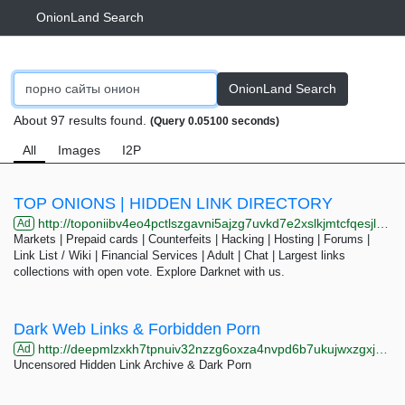
OnionLand Search
OnionLand Search
About 97 results found.
(Query 0.05100 seconds)
All
Images
I2P
TOP ONIONS | HIDDEN LINK DIRECTORY
http://toponiibv4eo4pctlszgavni5ajzg7uvkd7e2xslkjmtcfqesjlsqpid.onion
Ad
Markets | Prepaid cards | Counterfeits | Hacking | Hosting | Forums |
Link List / Wiki | Financial Services | Adult | Chat | Largest links
collections with open vote. Explore Darknet with us.
Dark Web Links & Forbidden Porn
http://deepmlzxkh7tpnuiv32nzzg6oxza4nvpd6b7ukujwxzgxj2f33johuqd.onion
Ad
Uncensored Hidden Link Archive & Dark Porn