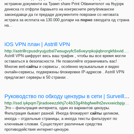
истражни документи на Трамп share Print Обвинителот на Њујорк
денеска го отфрли барањето на конгресните републикански
законодавци да ги предаде документите поврзани со неговата
истрага за исплата на 130.000 долари на
порно
ѕвездата од страна
на...
iOS VPN план | Astrill VPN
http://astrillrcpusdryujyzbsl7wsugvyfc5s6veyrpkojiqbrorgkfdxvid.onion/ru/ios-vpn
Astrill VPN шифрует весь ваш трафик , чтобы вы все время могли
оставаться в безопасности. Не позволяйте ограничивать вас!
Многие веб-
сайты
и сервисы , особенно музыкальные и видео
онлайн-сервисы, подвержены блокировке IP-адресов . Astrill VPN
предлагает серверы в 50 странах .
Руководство по обходу цензуры в сети | Surveillance Self-Defense
http://ssd.iykpqm7jiradoeezzkhj7c4b33g4hbgfwelht2evxxeicbpjy44c7ead.onion/ru/module/%D1%80%D1%83%D0%BA%D0%BE%D0%B2%D0%BE%D0%B4%D1%81%D1%82%D0%B2%D0%BE-%D0%BF%D0%BE-%D0%BE%D0%B1%D1%85%D0%BE%D0%B4%D1%83-%D1%86%D0%B5%D0%BD%D0%B7%D1%83%D1%80%D1%8B-%D0%B2-%D1%81%D0%B5%D1%82%D0%B8
Это – фильтрация интернета, один из вариантов цензуры.
Фильтрация бывает разной. Иногда блокируют
сайты
целиком,
иногда – отдельные страницы, а иногда тексты фильтруют по
ключевым словам. Существуют различные средства
противодействия интернет-цензуре.