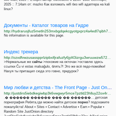
2025 :: 7:14am от: mazko Как взломать wifi без wifi адаптера на kali
linux?
Документы - Каталог товаров на Гидре
http://hydrarusjfuz5metln253mxbgdqekcgyotgxprz4a4edl7qibh7dgcid.onion/catalog/30
No information is available for this page.
Индекс трекера
http://ozxdfvwzusasspprlzipbxifjrafuzfy6jyl43izrgu3wruuwzw572qd.onion/overboard.html
>Нормальные же
сайты
>похожие на окточан >оставлю здесь
ссылки Ĉu vi estas malsaĝulo, блять?! Это же всё педо-помойки!
Нахуя ты притащил сюда это говно, придурок?
Мир любви и детства - The Front Page - Just Onion
http://justdirs5iebdkegiwbp3k6vwgwyr5mce7pztld23hlluy22ox4r3iad.onion/site/mir-lyubvi-i-detstva-the-front-page
.� ������ ������ ��� �� ������... детская
порнография Ребята,где можно найти детское
порно
? подскажите
пожалуйста! About • Sites • Contact • Advertise • Earn • Popular •
Random Site JustOnion.directory