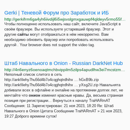
Gerki | Теневой Форум про Заработок и ИБ
http://gerkifrm6ga4yh6iivdijl6i5wjsvslgmxgauwpf4qldeyv5rmo55fid.onion
Чтобы полноценно использовать наш сайт, включите JavaScript в
своём браузере. Вы используете устаревший браузер. Этот и
другие
сайты
могут отображаться в нём некорректно. Вам
необходимо обновить браузер или попробовать использовать
другой . Your browser does not support the video tag.
Штаб Навального в Onion - Russian DarkNet Hub
http://4n6enyz6oenoaqtmchbvippilm5zilps4apudlhw3ei7mcstzmj56fyd.onion/viewtopic.php?p=45
Неполный список слитого в сеть
http://ankfilehy7hu56d4b7o4cqghqtrdhihx ... hGxB9b.zip
http://ankfilehy7hu56d4b7o4cqghqtrdhihx ... yXsg2U.zip Навальнята
добивали всех в офлайне и онлайне на протяжении долгих лет, не
мечтайте что
онион
изменил красные нравы. Да, весьма странная
позиция при регистрации... Вернуться к началу TraHARmAT
Сообщения: 11 Зарегистрирован: 21 ноя 2023, 18:20 Re: Штаб
Навального в Onion Цитата Сообщение TraHARmAT » 21 ноя 2023,
19:27 Доброго времени суток!