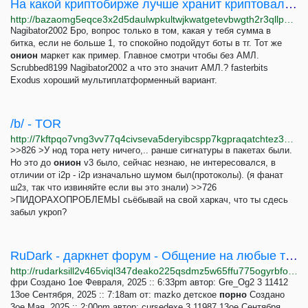
На какой криптобирже лучше хранит криптовалюту? - BAZA!
http://bazaomg5eqce3x2d5daulwpkultwjkwatgetevbwgth2r3qllpgdluyd.onion/d/4572-na-kakoy-kriptobirzhe-luchshe-hranit-kriptovalyutu
Nagibator2002 Бро, вопрос только в том, какая у тебя сумма в
битка, если не больше 1, то спокойно подойдут боты в тг. Тот же
онион
маркет как пример. Главное смотри чтобы без АМЛ.
Scrubbed8199 Nagibator2002 а что это значит АМЛ.? fasterbits
Exodus хороший мультиплатформенный вариант.
/b/ - TOR
http://7kftpqo7vng3vv77q4civseva5deryibcspp7kgpraqatchtez3a6fyd.onion/b/thread/556.html
>>826 >У нод тора нету ничего,.. ранше сигнатуры в пакетах были.
Но это до
онион
v3 было, сейчас незнаю, не интересовался, в
отличии от i2p - i2p изначально шумом был(протоколы). (я фанат
ш2з, так что извиняйте если вы это знали) >>726
>ПИДОРАХОПРОБЛЕМЬІ сьёбывай на свой харкач, что ты сдесь
забыл укроп?
RuDark - даркнет форум - Общение на любые темы
http://rudarksill2v465viql347deako225qsdmz5w65ffu775ogyrbfoosad.onion/cgi-bin/rudark/YaBB.pl?board=bla
фри Создано 1ое Февраля, 2025 :: 6:33pm автор: Gre_Og2 3 11412
13ое Сентября, 2025 :: 7:18am от: mazko детское
порно
Создано
3ое Мая, 2025 :: 2:00pm автор: cursedexe 3 11987 13ое Сентября,