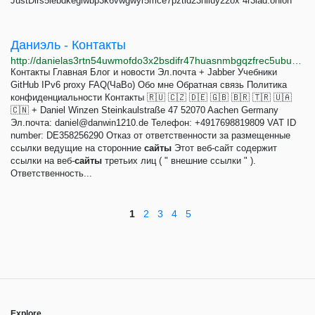
JustDirs5iebdkegiwbp3k6vwgwyr5mce7pztld23hlluy22ox 4r3iad.onion
Даниэль - Контакты
http://danielas3rtn54uwmofdo3x2bsdifr47huasnmbgqzfrec5ubupvtpid.onion/imprint.php?lang=ru
Контакты Главная Блог и новости Эл.почта + Jabber Учебники
GitHub IPv6 proxy FAQ(ЧаВо) Обо мне Обратная связь Политика
конфиденциальности Контакты 🇷🇺 🇨🇿 🇩🇪 🇬🇧 🇧🇷 🇹🇷 🇺🇦
🇨🇳 + Daniel Winzen Steinkaulstraße 47 52070 Aachen Germany
Эл.почта:
daniel@danwin1210.de
Телефон: +4917698819809 VAT ID
number: DE358256290 Отказ от ответственности за размещенные
ссылки ведущие на сторонние
сайты
Этот веб-сайт содержит
ссылки на веб-
сайты
третьих лиц ( " внешние ссылки " ).
Ответственность...
1
2
3
4
5
Explore