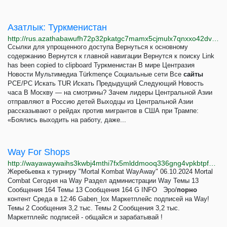
Азатлык: Туркменистан
http://rus.azathabawufh72p32pkatgc7mamx5cjmulx7qnxxo42dvmib2wsndrqd.onion
Ссылки для упрощенного доступа Вернуться к основному
содержанию Вернутся к главной навигации Вернутся к поиску Link
has been copied to clipboard Туркменистан В мире Центразия
Новости Мультимедиа Türkmençe Социальные сети Все
сайты
РСЕ/РС Искать TUR Искать Предыдущий Следующий Новость
часа В Москву — на смотрины? Зачем лидеры Центральной Азии
отправляют в Россию детей Выходцы из Центральной Азии
рассказывают о рейдах против мигрантов в США при Трампе:
«Боялись выходить на работу, даже...
Way For Shops
http://wayawaywaihs3kwbj4mthi7fx5mlddmooq336gng4vpkbtpfekneikqd.onion
Жеребьевка к турниру "Mortal Kombat WayAway" 06.10.2024 Mortal
Combat Сегодня на Way Раздел администрации Way Темы 13
Сообщения 164 Темы 13 Сообщения 164 G INFO Эро/
порно
контент Среда в 12:46 Gaben_lox Маркетплейс подписей на Way!
Темы 2 Сообщения 3,2 тыс. Темы 2 Сообщения 3,2 тыс.
Маркетплейс подписей - общайся и зарабатывай !