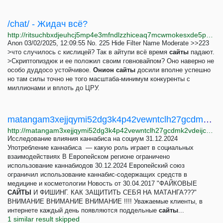
/chat/ - Жидач всё?
http://ritsuchbxdjeuhcj5mp4e3mfndlzzhiceaq7mcwmokesxde5p22gviyd.onion/chat/thread/98.html
Anon 03/02/2025, 12:09:55 No. 225 Hide Filter Name Moderate >>223
>что случилось с кислицей? Так в айтупи всё время
сайты
падают.
>Скриптопиздюк и ее положил своим говновайпом? Оно наверно не
особо дуддосо устойчивое.
Онион
сайты
досили вполне успешно
но там силы точно не того масштаба-минимум конкуренты с
миллионами и вплоть до ЦРУ.
matangam3xejjqymi52dg3k4p42vewntclh27gcdmk2vdeijcgsti4ad.onion | Новость - ФАЙКОВЫЕ САЙТЫ И...
http://matangam3xejjqymi52dg3k4p42vewntclh27gcdmk2vdeijcgsti4ad.onion/news-211.html
Исследование влияния каннабиса на социум 31.12.2024
Употребление каннабиса — какую роль играет в социальных
взаимодействиях В Европейском регионе ограничено
использование каннабиодов 30.12.2024 Европейский союз
ограничил использование каннабис-содержащих средств в
медицине и косметологии Новость от 30.04.2017 "ФАЙКОВЫЕ
САЙТЫ
И ФИШИНГ. КАК ЗАЩИТИТЬ СЕБЯ НА МАТАНГА???"
ВНИМАНИЕ ВНИМАНИЕ ВНИМАНИЕ !!!! Уважаемые клиенты, в
интернете каждый день появляются поддельные
сайты
...
1 similar result skipped