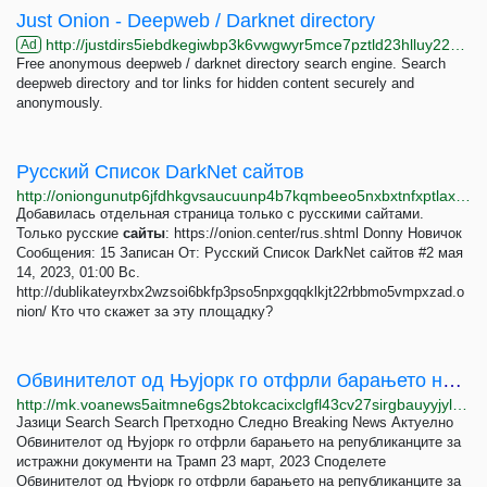
Just Onion - Deepweb / Darknet directory
http://justdirs5iebdkegiwbp3k6vwgwyr5mce7pztld23hlluy22ox4r3iad.onion
Ad
Free anonymous deepweb / darknet directory search engine. Search
deepweb directory and tor links for hidden content securely and
anonymously.
Русский Список DarkNet сайтов
http://oniongunutp6jfdhkgvsaucuunp4b7kqmbeeo5nxbxtnfxptlaxotmid.onion/index.php?topic=213.0
Добавилась отдельная страница только с русскими сайтами.
Только русские
сайты
: https://onion.center/rus.shtml Donny Новичок
Сообщения: 15 Записан От: Русский Список DarkNet сайтов #2 мая
14, 2023, 01:00 Вс.
http://dublikateyrxbx2wzsoi6bkfp3pso5npxgqqklkjt22rbbmo5vmpxzad.o
nion/ Кто что скажет за эту площадку?
Обвинителот од Њујорк го отфрли барањето на републиканците за истражни документи на Трамп
http://mk.voanews5aitmne6gs2btokcacixclgfl43cv27sirgbauyyjylwpdtqd.onion/a/%D0%BE%D0%B1%D0%B2%D0%B8%D0%BD%D0%B8%D1%82%D0%B5%D0%BB%D0%BE%D1%82-%D0%BE%D0%B4-%D1%9A%D1%83%D1%98%D0%BE%D1%80%D0%BA-%D0%B3%D0%BE-%D0%BE%D1%82%D1%84%D1%80%D0%BB%D0%B8-%D0%B1%D0%B0%D1%80%D0%B0%D1%9A%D0%B5%D1%82%D0%BE-%D0%BD%D0%B0-%D1%80%D0%B5%D0%BF%D1%83%D0%B1%D0%BB%D0%B8%D0%BA%D0%B0%D0%BD%D1%86%D0%B8%D1%82%D0%B5-%D0%B7%D0%B0-%D0%B8%D1%81%D1%82%D1%80%D0%B0%D0%B6%D0%BD%D0%B8-%D0%B4%D0%BE%D0%BA%D1%83%D0%BC%D0%B5%D0%BD%D1%82%D0%B8-%D0%BD%D0%B0-%D1%82%D1%80%D0%B0%D0%BC%D0%BF/7018857.html
Јазици Search Search Претходно Следно Breaking News Актуелно
Обвинителот од Њујорк го отфрли барањето на републиканците за
истражни документи на Трамп 23 март, 2023 Споделете
Обвинителот од Њујорк го отфрли барањето на републиканците за