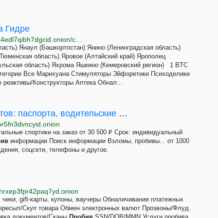
а Гидре
http://hydrarusjfuz5metln253mxbgdqekcgyotgxprz4a4edl7qibh7dgcid.onion/catalog/29
асть) Янаул (Башкортостан) Янино (Ленинградская область)
(Тюменская область) Яровое (Алтайский край) Ярополец
Тульская область) Яхрома Яшкино (Кемеровский регион) 1 BTC
Категории Все Марихуана Cтимуляторы Эйфоретики Психоделики
 реактивы/Конструкторы Аптека Обнал...
Shattof Service - Изготовление документов: паспорта, водительские права, дипломы, удостоверения
or5fn3dvncyid.onion
льные спортики на заказ от 30 500 ₽ Срок: индивидуальный
бив
информации Поиск информации Взломы, пробивы... от 1000
ения, соцсети, телефоны и другое.
hrxep3fpr42paq7yd.onion
, чеки, gift-карты, купоны, ваучеры Обналичивание платежных
ересыл/Скуп товара Обмен электронных валют Прозвоны/Флуд
овка документов/Сканы
Пробив
SSN/DOB/MMN Услуги пробива