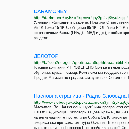
DARKMONEY
http://darkmonn6oy55o7kgmwr4jny2gi2zj6hyalzcjgl4
Условия публикации в разделе: Правила Ответственны
95.1K Темы 15.1K Сообщения 95.1K ТОП базы РФ Р
по различным базам (ГИБДД, МВД и др.),
пробив
кре
разделе.
ДЕЛОТОР
http://lc7con2ouegch7qpb5raaaa6qphlrbuaahjbkhxl
Готовые компании ✔ПРОВЕРЕНО Скупка и перепродажа 
обучение, курсы Помощь Комплексный государстве
Продам Магазин по продаже аккаунтов 44 Сегодня в 1
Насловна страница - Радио Слободна 
Михаилов: Во „Национални шуми“ има превработеност,
Самит САД-Русија: Разговори за „разбирање“, но „без
на антивладините протести во Србија Од Клинтон до Т
американски претседател Бујар Османи - Без европс
руските сили кон Покровск Што треба да знаете? Се..