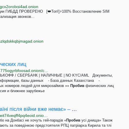
gcx2orolxsi4ad.onion
ии ГИБДД ПРОВЕРЕНО [👑Топ!]⚡100% Восстановление SIM
ализация звонков...
szlqdskkqbjmagad.onion
ческих лиц
http://rudarksill2v465viql347deako225qsdmz5w65ffu775ogyrbfoosad.onion/cgi-bin/rudark/YaBB.pl?board=NEt771008375
ИНЬКОФФ / СБЕРБАНК | НАЛИЧНЫЕ | NO KYC/AML Документы,
формации, базы данных - База данных Казахстана -
ных номеров людей для микрозаймов »»
Пробив
физических лиц
сия и ближнее зарубежье
«Московському патріархату місця в Україні після війни вже немає» – релігієзнавець Єленський
http://www.radiosvcr452z5oklfrl5tgh7phn7vkekdppsxeit74veqff4pq4eoid.onion/a/rpts-tserkva-patriarkh-kyrylo-viyna-rosiyya-ukrayina-upts/31756265.html
 на Донбасі не хочуть гей-парадів «
Пробив
усі днища» Також
ігають за поведінкою предстоятеля РПЦ патріарха Кирила та тлі