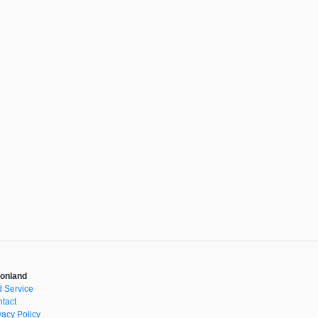
onland
 Service
tact
vacy Policy