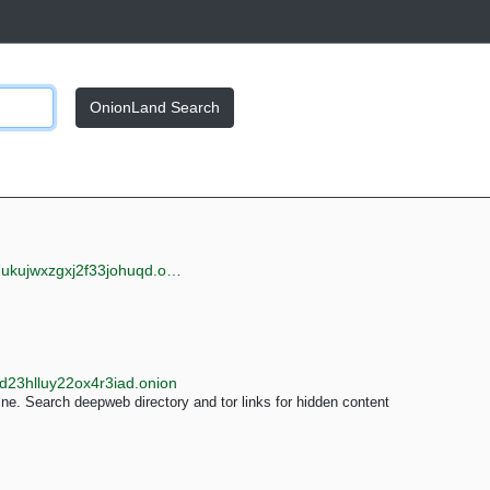
OnionLand Search
jwxzgxj2f33johuqd.onion
d23hlluy22ox4r3iad.onion
e. Search deepweb directory and tor links for hidden content