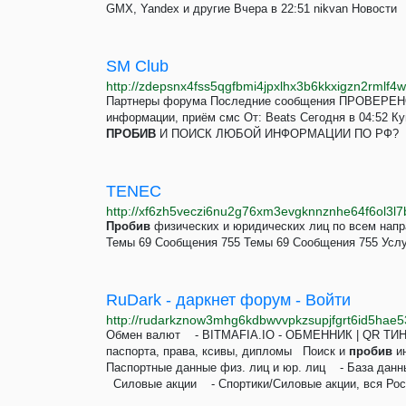
GMX, Yandex и другие Вчера в 22:51 nikvan Новост
SM Club
http://zdepsnx4fss5qgfbmi4jpxlhx3b6kkxigzn2rmlf4w
Партнеры форума Последние сообщения ПРОВЕРЕНО 
информации, приём смс От: Beats Сегодня в 04:52
ПРОБИВ
И ПОИСК ЛЮБОЙ ИНФОРМАЦИИ ПО РФ?
TENEC
http://xf6zh5veczi6nu2g76xm3evgknnznhe64f6ol3l7
Пробив
физических и юридических лиц по всем нап
Темы 69 Сообщения 755 Темы 69 Сообщения 755 Услу
RuDark - даркнет форум - Войти
Обмен валют - BITMAFIA.IO - ОБМЕННИК | QR Т
паспорта, права, ксивы, дипломы Поиск и
пробив
ин
Паспортные данные физ. лиц и юр. лиц - База дан
Силовые акции - Спортики/Силовые акции, вся Рос