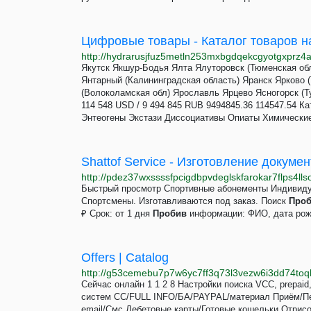
Цифровые товары - Каталог товаров н
Якутск Якшур-Бодья Ялта Ялуторовск (Тюменская обл
Янтарный (Калининградская область) Яранск Ярково 
(Волоколамская обл) Ярославль Ярцево Ясногорск (
114 548 USD / 9 494 845 RUB 9494845.36 114547.54 
Энтеогены Экстази Диссоциативы Опиаты Химические
http://pdez37wxssssfpcigdbpvdeglskfarokar7flps4lls
Быстрый просмотр Спортивные абонементы Индивидуа
Спортсмены. Изготавливаются под заказ. Поиск
Про
₽ Срок: от 1 дня
Пробив
информации: ФИО, дата рожд
Offers | Catalog
http://g53cemebu7p7w6yc7ff3q73l3vezw6i3dd74toq
Сейчас онлайн 1 1 2 8 Настройки поиска VCC, prepaid
систем СС/FULL INFO/БА/PAYPAL/материал Приём/П
email/Смс Дебетовые карты/Готовые кошельки Отрис