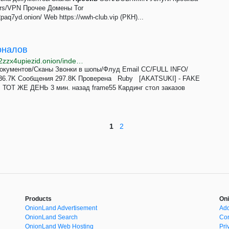
ers/VPN Прочее Домены Tor
q7yd.onion/ Web https://wwh-club.vip (РКН)...
оналов
http://wwhclubxlgeb6z6fkyqngrgjfsxlllqytrna6k2ayx3i2zzx4upiezid.onion/index.php?members/anonim_78384026.327147/=
окументов/Сканы Звонки в шопы/Флуд Email СС/FULL INFO/
6.7K Сообщения 297.8K Проверена Ruby [AKATSUKI] - FAKE
Т ЖЕ ДЕНЬ 3 мин. назад frame55 Кардинг стол заказов
1
2
Products
Oni
OnionLand Advertisement
Add
OnionLand Search
Con
OnionLand Web Hosting
Pri