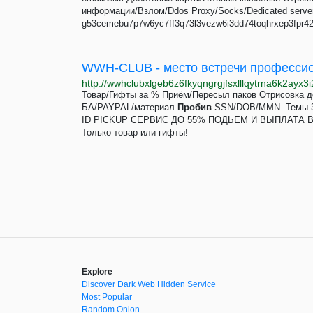
информации/Взлом/Ddos Proxy/Socks/Dedicated serv
g53cemebu7p7w6yc7ff3q73l3vezw6i3dd74toqhrxep3fpr42pa
WWH-CLUB - место встречи професси
Товар/Гифты за % Приём/Пересыл паков Отрисовка д
БА/PAYPAL/материал
Пробив
SSN/DOB/MMN. Темы 3
ID PICKUP СЕРВИС ДО 55% ПОДЬЕМ И ВЫПЛАТА В ТО
Только товар или гифты!
Explore
Discover Dark Web Hidden Service
Most Popular
Random Onion