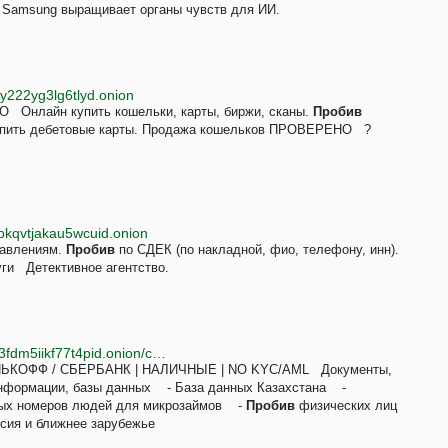
и Samsung выращивает органы чувств для ИИ.
y222yg3lg6tlyd.onion
Онлайн купить кошельки, карты, биржи, сканы.
Пробив
 Купить дебетовые карты. Продажа кошельков ПРОВЕРЕНО ?
bkqvtjakau5wcuid.onion
равлениям.
Пробив
по СДЕК (по накладной, фио, телефону, инн).
ги Детективное агентство.
http://rudarkznow3mhg6kdbwvvpkzsupjfgrt6id5hae53fdm5iikf77t4pid.onion/cgi-bin/rudark/YaBB.pl?action=login;sesredir=num~1650988637
ИНЬКОФФ / СБЕРБАНК | НАЛИЧНЫЕ | NO KYC/AML Документы,
формации, базы данных - База данных Казахстана -
ных номеров людей для микрозаймов -
Пробив
физических лиц
сия и ближнее зарубежье