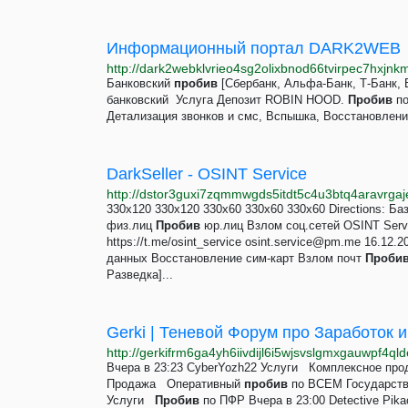
Информационный портал DARK2WEB
http://dark2webklvrieo4sg2olixbnod66tvirpec7hxjnk
Банковский
пробив
[Сбербанк, Альфа-Банк, Т-Банк, 
банковский ⁣ Услуга Депозит ROBIN HOOD.
Пробив
по
Детализация звонков и смс, Вспышка, Восстановлени
DarkSeller - OSINT Service
330x120 330x120 330x60 330x60 330x60 Directions: 
физ.лиц
Пробив
юр.лиц Взлом соц.сетей OSINT Servic
https://t.me/osint_service
osint.service@pm.me
16.12.20
данных Восстановление сим-карт Взлом почт
Проби
Разведка]...
Gerki | Теневой Форум про Заработок 
http://gerkifrm6ga4yh6iivdijl6i5wjsvslgmxgauwpf4ql
Вчера в 23:23 CyberYozh22 Услуги Комплексное продв
Продажа Оперативный
пробив
по ВСЕМ Государстве
Услуги
Пробив
по ПФР Вчера в 23:00 Detective Pik