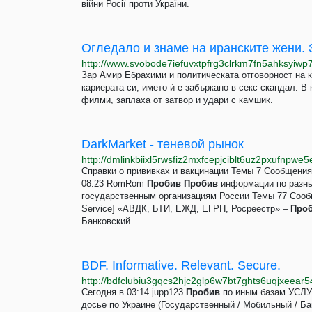
війни Росії проти України.
Зар Амир Ебрахими и политическата отговорност на к
кариерата си, името ѝ е забъркано в секс скандал. В
филми, заплаха от затвор и удари с камшик.
DarkMarket - теневой рынок
http://dmlinkbiixl5rwsfiz2mxfcepjciblt6uz2pxufnpwe
Справки о прививках и вакцинации Темы 7 Сообщени
08:23 RomRom
Пробив
Пробив
информации по разн
государственным организациям России Темы 77 Со
Service] «АВДК, БТИ, ЕЖД, ЕГРН, Росреестр» –
Про
Банковский...
BDF. Informative. Relevant. Secure.
http://bdfclubiu3gqcs2hjc2glp6w7bt7ghts6uqjxeear
Сегодня в 03:14 jupp123
Пробив
по иным базам УСЛ
досье по Украине (Государственный / Мобильный / Бан