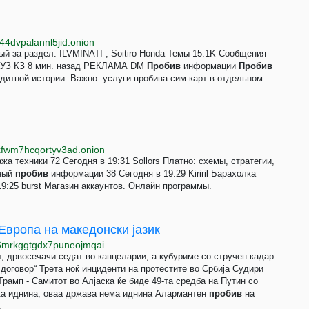
44dvpalannl5jid.onion
й за раздел: ILVMINATI , Soitiro Honda Темы 15.1K Сообщения
Б УЗ КЗ 8 мин. назад РЕКЛАМА DM
Пробив
информации
Пробив
дитной истории. Важно: услуги пробива сим-карт в отдельном
xfwm7hcqortyv3ad.onion
техники 72 Сегодня в 19:31 Sollors Платно: схемы, стратегии,
нный
пробив
информации 38 Сегодня в 19:29 Kiriril Барахолка
9:25 burst Магазин аккаунтов. Онлайн программы.
Европа на македонски јазик
http://www.slobodywx62cpvxsuzcmekn3ymr2ykaq6j6mrkggtgdx7puneojmqaid.onion
 дрвосечачи седат во канцеларии, а кубуриме со стручен кадар
 договор“ Трета ноќ инциденти на протестите во Србија Судири
рамп - Самитот во Алјаска ќе биде 49-та средба на Путин со
ка иднина, оваа држава нема иднина Алармантен
пробив
на
.