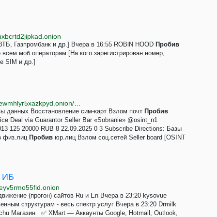
mxbcrtd2jipkad.onion
ВТБ, Газпромбанк и др.] Вчера в 16:55 ROBlN HOOD
Пробив
 всем моб.операторам [На кого зарегистрирован номер,
е SIM и др.]
http://dstor3guxi7zqmmwgds5itdt5c4u3btq4aravrgajewmhlyr5xazkpyd.onion/profile/osint-service.313
Базы данных Восстановление сим-карт Взлом почт
Пробив
e Deal via Guarantor Seller Bar «Sobranie» @osint_n1
13 125 20000 RUB 8 22.09.2025 0 3 Subscribe Directions: Базы
в
физ.лиц
Пробив
юр.лиц Взлом соц.сетей Seller board [OSINT
и ИБ
deyv5rmo55fid.onion
ижение (прогон) сайтов Ru и En Вчера в 23:20 kysovue
нным структурам - весь спектр услуг Вчера в 23:20 Drmilk
achu Магазин ✅ XMart — Аккаунты Google, Hotmail, Outlook,