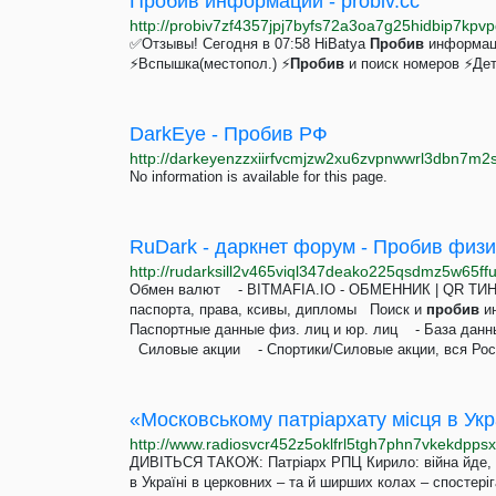
Пробив информации - probiv.cc
http://probiv7zf4357jpj7byfs72a3oa7g25hidbip7kpvp
✅Отзывы! Сегодня в 07:58 HiBatya
Пробив
информац
⚡Вспышка(местопол.) ⚡
Пробив
и поиск номеров ⚡Дет
DarkEye - Пробив РФ
http://darkeyenzzxiirfvcmjzw2xu6zvpnwwrl3dbn7m2
No information is available for this page.
RuDark - даркнет форум - Пробив физи
Обмен валют - BITMAFIA.IO - ОБМЕННИК | QR Т
паспорта, права, ксивы, дипломы Поиск и
пробив
ин
Паспортные данные физ. лиц и юр. лиц - База дан
Силовые акции - Спортики/Силовые акции, вся Рос
ДИВІТЬСЯ ТАКОЖ: Патріарх РПЦ Кирило: війна йде, бо
в Україні в церковних – та й ширших колах – спостер