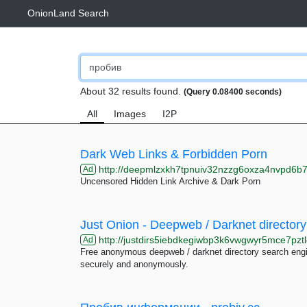
OnionLand Search
About 32 results found.
(Query 0.08400 seconds)
All
Images
I2P
Dark Web Links & Forbidden Porn
http://deepmlzxkh7tpnuiv32nzzg6oxza4nvpd6b7uku
Ad
Uncensored Hidden Link Archive & Dark Porn
Just Onion - Deepweb / Darknet directory
http://justdirs5iebdkegiwbp3k6vwgwyr5mce7pztl
Ad
Free anonymous deepweb / darknet directory search engin
securely and anonymously.