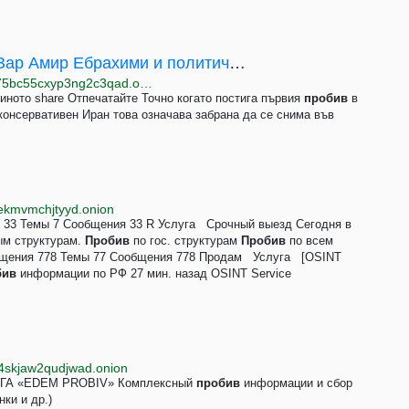
Огледало и знаме на иранските жени. Зар Амир Ебрахими и политическата отговорност на киното
http://www.svobode7iefuvxtpfrg3clrkm7fn5ahksyiwp75bc55cxyp3ng2c3qad.onion/a/32205284.html
иното share Отпечатайте Точно когато постига първия
пробив
в
 консервативен Иран това означава забрана да се снима във
5ekmvmchjtyyd.onion
я 33 Темы 7 Сообщения 33 R Услуга Срочный выезд Сегодня в
ым структурам.
Пробив
по гос. структурам
Пробив
по всем
общения 778 Темы 77 Сообщения 778 Продам Услуга [OSINT
бив
информации по РФ 27 мин. назад OSINT Service
54skjaw2qudjwad.onion
УГА «EDEM PROBIV» Комплексный
пробив
информации и сбор
ки и др.)