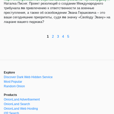
Наталка Писня: Проект резолюций о создании Международного
трибунала
по
привлечению к ответственности за военные
преступления, а также об освобождении Эвана Гершковича – это
ваши сегодняшние приоритеты, судя
по
значку «Свободу Эвану» на
лацкане вашего пиджака?
1
2
3
4
5
Explore
Discover Dark Web Hidden Service
Most Popular
Random Onion
Products
OnionLand Advertisement
OnionLand Search
OnionLand Web Hosting
I2P Search