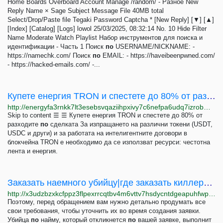
Home Boards Overboard Account Manage /random/ - Разное New
Reply Name × Sage Subject Message File 40MB total
Select/Drop/Paste file Tegaki Password Captcha * [New Reply] [▼] [▲]
[Index] [Catalog] [Logs] lowol 25/03/2025, 08:32:14 No. 10 Hide Filter
Name Moderate Watch Playlist Набор инструментов для поиска и
идентификации - Часть 1 Поиск
по
USERNAME/NICKNAME: -
https://namechk.com/ Поиск
по
EMAIL: - https://haveibeenpwned.com/
- https://hacked-emails.com/ -...
Купете енергия TRON и спестете до 80% от разходите по сделката -...
http://energyfa3rnkk7lt3esebsvqaziihpxivy7c6nefpa6udq7izrobm2id.onion/bg/buy-tron-energy
Skip to content ☰ ☰ Купете енергия TRON и спестете до 80% от
разходите
по
сделката За изпращането на различни токени (USDT,
USDC и други) и за работата на интелигентните договори в
блокчейна TRON е необходимо да се използват ресурси: честотна
лента и енергия.
Заказать наемного убийцу|где заказать киллера|хочу нанять киллера|убийца по найму
http://x3udzbzxkcfppz3flpexrrcqtbv4m6vttv7hsdycntdgeapuhfwpolyd.onion/bezopasnost_i_ananimnost.html
Поэтому, перед обращением вам нужно детально продумать все
свои требования, чтобы уточнить их во время создания заявки.
Убийца
по
найму, который откликнется
по
вашей заявке, выполнит