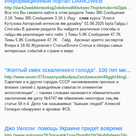
Информационный портал DARK2WEB
http://dark2webklvrieo4sg2olixbnod66tvirpec7hxjnkmxbcrtd2jipkad.onion
Все это Вы сможете найти в этом разделе Темы 385 Сообщения
3.1K Темы 385 Сообщения 3.1K L Ищу
слив
курса "Алеся
Кутузова Авторский интенсив
по
дизайну" 01.08.2025 layla Гайды /
Способы В данном разделе Вы найдете различные способы и
гайды
по
реализации чего либо :) Темы 5.8K Сообщения 47.7K
Темы 5.8K Сообщения 47.7K ⁣ Гайд Арсенал крипто экспертов
Вчера в 18:40 Журналист Статьи/Блоги Статьи и обзоры самых
интересных событий в стране и мире.
"Желтый смех оскаленного голода". 100 лет миссии Нансена
http://www.severr375roaznysslbu4joiu2snztzwucsm46gghi34xglhh5w4cmyd.onion/a/golod-100-let-missii-nansena/31513285.html
Саратове и в других городах СССР налаживанием прочных и
близких связей с враждебным соввласти элементом
интеллигенции", – такими словами начинается обвинительное
заключение
по
делу №4747
по
обвинению некоторых лиц
по
статье 58 п.4. Дело так называемых "бывших людей" Алексей
Голицын обнаружил в архивах ФСБ.
Джо Уилсон: помощь Украине придет вовремя
http://www.golosamr2fr3ojunabk2zaa2hyislbt2ht34vjhfsdwpg2dyg2xaybqd.onion/a/wilson-interview/7097922.html