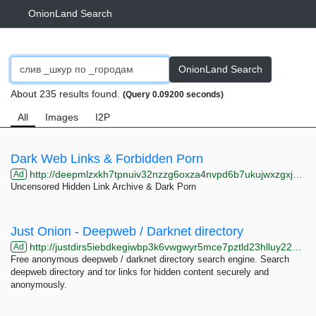
OnionLand Search
OnionLand Search
About 235 results found.
(Query 0.09200 seconds)
All
Images
I2P
Dark Web Links & Forbidden Porn
http://deepmlzxkh7tpnuiv32nzzg6oxza4nvpd6b7ukujwxzgxj2f33johuqd.onion
Ad
Uncensored Hidden Link Archive & Dark Porn
Just Onion - Deepweb / Darknet directory
http://justdirs5iebdkegiwbp3k6vwgwyr5mce7pztld23hlluy22ox4r3iad.onion
Ad
Free anonymous deepweb / darknet directory search engine. Search
deepweb directory and tor links for hidden content securely and
anonymously.