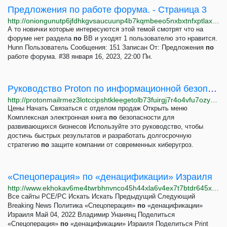
Предложения по работе форума. - Страница 3
http://oniongunutp6jfdhkgvsaucuunp4b7kqmbeeo5nxbxtnfxptlaxotmid.onion/index.php?topic=2.msg1961;topicseen
А то новички которые интересуются этой темой смотрят что на
форуме нет раздела
по
ВВ и уходят 1 пользователю это нравится.
Hunn Пользователь Сообщения: 151 Записан От: Предложения
по
работе форума. #38 января 16, 2023, 22:00 Пн.
Руководство Proton по информационной безопасности для компаний | Proton for Business
http://protonmailrmez3lotccipshtkleegetolb73fuirgj7r4o4vfu7ozyd.onion/ru/business/security-guide
Цены Начать Связаться с отделом продаж Открыть меню
Комплексная электронная книга
по
безопасности для
развивающихся бизнесов Используйте это руководство, чтобы
достичь быстрых результатов и разработать долгосрочную
стратегию
по
защите компании от современных киберугроз.
«Спецоперация» по «денацификации» Израиля
http://www.ekhokav6me4twrbhnvnco45h44xla6v4ex7t7btdr645x7lxojpvf5ad.onion/a/31834446.html
Все сайты РСЕ/РС Искать Искать Предыдущий Следующий
Breaking News Политика «Спецоперация»
по
«денацификации»
Израиля Май 04, 2022 Владимир Унанянц Поделиться
«Спецоперация»
по
«денацификации» Израиля Поделиться Print