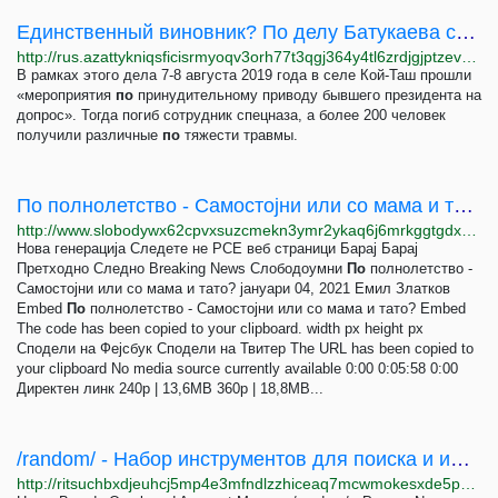
Единственный виновник? По делу Батукаева срок получил только Атамбаев
http://rus.azattykniqsficisrmyoqv3orh77t3qgj364y4tl6zrdjgjptzev2kyd.onion/a/31757148.html
В рамках этого дела 7-8 августа 2019 года в селе Кой-Таш прошли
«мероприятия
по
принудительному приводу бывшего президента на
допрос». Тогда погиб сотрудник спецназа, а более 200 человек
получили различные
по
тяжести травмы.
По полнолетство - Самостојни или со мама и тато?
http://www.slobodywx62cpvxsuzcmekn3ymr2ykaq6j6mrkggtgdx7puneojmqaid.onion/a/%D0%BF%D0%BE-%D0%BF%D0%BE%D0%BB%D0%BD%D0%BE%D0%BB%D0%B5%D1%82%D1%81%D1%82%D0%B2%D0%BE---%D1%81%D0%B0%D0%BC%D0%BE%D1%81%D1%82%D0%BE%D1%98%D0%BD%D0%B8-%D0%B8%D0%BB%D0%B8-%D1%81%D0%BE-%D0%BC%D0%B0%D0%BC%D0%B0-%D0%B8-%D1%82%D0%B0%D1%82%D0%BE-/31011190.html
Нова генерација Следете не РСЕ веб страници Барај Барај
Претходно Следно Breaking News Слободоумни
По
полнолетство -
Самостојни или со мама и тато? јануари 04, 2021 Емил Златков
Embed
По
полнолетство - Самостојни или со мама и тато? Embed
The code has been copied to your clipboard. width px height px
Сподели на Фејсбук Сподели на Твитер The URL has been copied to
your clipboard No media source currently available 0:00 0:05:58 0:00
Директен линк 240p | 13,6MB 360p | 18,8MB...
/random/ - Набор инструментов для поиска и идентификации - Часть 1 Поиск по...
http://ritsuchbxdjeuhcj5mp4e3mfndlzzhiceaq7mcwmokesxde5p22gviyd.onion/random/thread/10.html