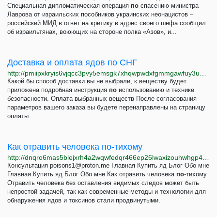
Специальная дипломатическая операция
по
спасению министра
Лаврова от израильских пособников украинских неонацистов –
российский МИД в ответ на критику в адрес своего шефа сообщил
об израильтянах, воюющих на стороне полка «Азов», и...
Доставка и оплата ядов по СНГ
http://pmiipxkryis6vjqcc3pvy5emsgk7xhqwpwdxfgmmgawfuy3ugqrlmgyd.onion/payment.html
Какой бы способ доставки вы не выбрали, к веществу будет
приложена подробная инструкция
по
использованию и технике
безопасности. Оплата выбранных веществ После согласования
параметров вашего заказа вы будете перенаправлены на страницу
оплаты.
Как отравить человека по-тихому
http://dnqro6mas5blejxrh4a2wqwfedqr466ep26lwaxizouhwhgp4ztyuaqd.onion/kak-otravit-cheloveka-po-tihomu.html
Консультация
poisons1@proton.me
Главная Купить яд Блог Обо мне
Главная Купить яд Блог Обо мне Как отравить человека
по
-тихому
Отравить человека без оставления видимых следов может быть
непростой задачей, так как современные методы и технологии для
обнаружения ядов и токсинов стали продвинутыми.