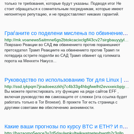
только те требования, которые будут указаны. Подводя итог Не
стоит обращаться к сомнительным посредникам, которые имеют
непонятную репутацию, и не предоставляют никаких гарантий.
Граѓаните со поделени мислења по обвинението против Трамп
http://mk.voanews5aitmne6gs2btokcacixclgfl43cv27sirgbauyyjylwpdtqd.onion/a/gragjanite-so-podeleni-mislenja-po-obvinenieto-protiv-tramp-/7030711.html
Поврзано Реакции во САД
по
обвинението против поранешниот
претседател Трамп Реакциите на обвинението против Трамп ги
потврдија острите поделби во САД Трамп обвинет од големата
порота на Менхетн Накусо...
Руководство по использованию Tor для Linux | Surveillance Self-Defense
http://ssd.iykpqm7jiradoeezzkhj7c4b33g4hbgfwelht2evxxeicbpjy44c7ead.onion/ru/module/%D1%80%D1%83%D0%BA%D0%BE%D0%B2%D0%BE%D0%B4%D1%81%D1%82%D0%B2%D0%BE-%D0%BF%D0%BE-%D0%B8%D1%81%D0%BF%D0%BE%D0%BB%D1%8C%D0%B7%D0%BE%D0%B2%D0%B0%D0%BD%D0%B8%D1%8E-tor-%D0%B4%D0%BB%D1%8F-linux
Вы можете протестировать эту функцию на ряде сайтов EFF ,
включая руководство
по
самозащите от слежки (эта ссылка будет
работать только в Tor Browser). В проекте Tor есть страница с
другими советами
по
обеспечению анонимности.
Какие ваши прогнозы по курсу BTC и ETH? И поделитесь вашими ТОП инвест-идеями - BAZA!
http://bazaomg5eqce3x2d5daulwpkultwjkwatgetevbwgth2r3qllpgdluyd.onion/d/523-kakie-vashi-prognozy-po-kursu-btc-i-eth-i-podelites-vashimi-top-invest-ideyami