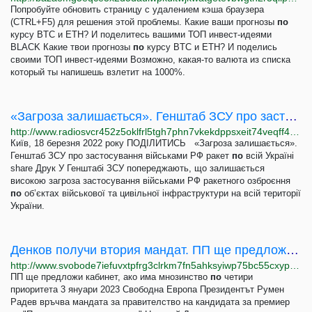
Попробуйте обновить страницу с удалением кэша браузера
(CTRL+F5) для решения этой проблемы. Какие ваши прогнозы
по
курсу BTC и ETH? И поделитесь вашими ТОП инвест-идеями
BLACK Какие твои прогнозы
по
курсу BTC и ETH? И поделись
своими ТОП инвест-идеями Возможно, какая-то валюта из списка
который ты напишешь взлетит на 1000%.
«Загроза залишається». Генштаб ЗСУ про застосування військами РФ ракет по всій Україні
http://www.radiosvcr452z5oklfrl5tgh7phn7vkekdppsxeit74veqff4pq4eoid.onion/a/news-zastosuvannya-viyskamy-rf-raket-po-vsiy-ukrayini/31800057.html
Київ, 18 березня 2022 року ПОДІЛИТИСЬ «Загроза залишається».
Генштаб ЗСУ про застосування військами РФ ракет
по
всій Україні
share Друк У Генштабі ЗСУ попереджають, що залишається
високою загроза застосування військами РФ ракетного озброєння
по
об’єктах військової та цивільної інфраструктури на всій території
України.
Денков получи втория мандат. ПП ще предложи кабинет, ако има мнозинство по четири приоритета
http://www.svobode7iefuvxtpfrg3clrkm7fn5ahksyiwp75bc55cxyp3ng2c3qad.onion/a/32205190.html
ПП ще предложи кабинет, ако има мнозинство
по
четири
приоритета 3 януари 2023 Свободна Европа Президентът Румен
Радев връчва мандата за правителство на кандидата за премиер