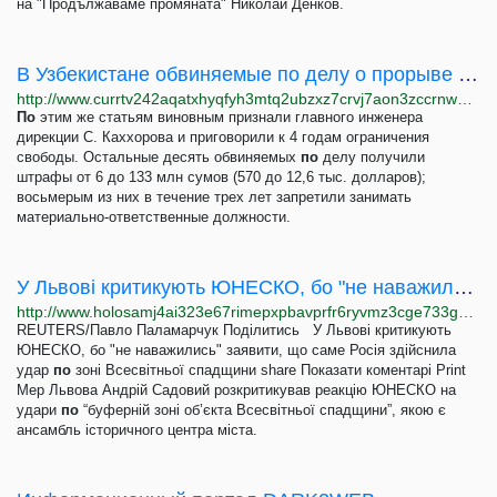
на "Продължаваме промяната" Николай Денков.
В Узбекистане обвиняемые по делу о прорыве дамбы на Сардобинском водохранилище получили сроки...
http://www.currtv242aqatxhyqfyh3mtq2ubzxz7crvj7aon3zccrnwatc5gugvqd.onion/a/uzbekistan-delo-proryv-damby-sardobinskoe-vodohranilische-poluchili-sroki-10-let-tyurmy/31248859.html
По
этим же статьям виновным признали главного инженера
дирекции С. Каххорова и приговорили к 4 годам ограничения
свободы. Остальные десять обвиняемых
по
делу получили
штрафы от 6 до 133 млн сумов (570 до 12,6 тыс. долларов);
восьмерым из них в течение трех лет запретили занимать
материально-ответственные должности.
У Львові критикують ЮНЕСКО, бо "не наважились" заявити, що саме Росія здійснила удар по зоні...
http://www.holosamj4ai323e67rimepxpbavprfr6ryvmz3cge733gq5ysv6ci2qd.onion/a/u-lvovi-krytykujut-unesco/7171532.html
REUTERS/Павло Паламарчук Поділитись У Львові критикують
ЮНЕСКО, бо "не наважились" заявити, що саме Росія здійснила
удар
по
зоні Всесвітньої спадщини share Показати коментарі Print
Мер Львова Андрій Садовий розкритикував реакцію ЮНЕСКО на
удари
по
“буферній зоні об’єкта Всесвітньої спадщини”, якою є
ансамбль історичного центра міста.