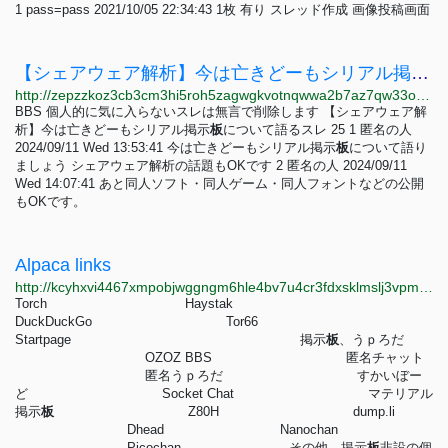
1 pass=pass 2021/10/05 22:34:43 1枚 有り スレッド作成 画像投稿画面
【シェアウェア解析】今は亡きどーもシリアル掲示板について語るスレ | BBS - Z80H
http://zepzzkoz3cb3cm3hi5roh5zagwgkvotnqwwa2b7az7qw33osfxjgljyd.onion/bbs/1k2nfhsv
BBS 個人的に気に入らないスレは無言で削除します 【シェアウェア解
析】今は亡きどーもシリアル掲示
板
について語るスレ 25 1 匿名の人
2024/09/11 Wed 13:53:41 今は亡きどーもシリアル掲示
板
について語り
ましょう シェアウェア解析の話題もOKです 2 匿名の人 2024/09/11
Wed 14:07:41 あと同人ソフト・同人ゲーム・同人フォントなどの公開
もOKです。
Alpaca links
http://kcyhxvi4467xmpobjwggngm6hle4bv7u4cr3fdxsklmslj3vpmg5wiqd.onion/links.html
Torch Haystak
DuckDuckGo Tor66
Startpage 掲示
板
、うｐろだ
OZOZ BBS 匿名チャット
匿名うｐろだ すかいぼー
ど Socket Chat マテリアル
掲示
板
Z80H dump.li
Dhead Nanochan
Picochan その他、掲示
板
非設の個