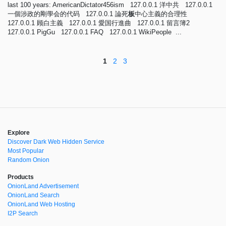
last 100 years: AmericanDictator456ism 127.0.0.1 洋中共 127.0.0.1
一個涉政的剛學会的代码 127.0.0.1 論死
板
中心主義的合理性
127.0.0.1 顾白主義 127.0.0.1 愛国行進曲 127.0.0.1 留言簿2
127.0.0.1 PigGu 127.0.0.1 FAQ 127.0.0.1 WikiPeople ...
1
2
3
Explore
Discover Dark Web Hidden Service
Most Popular
Random Onion
Products
OnionLand Advertisement
OnionLand Search
OnionLand Web Hosting
I2P Search