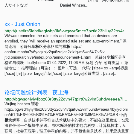
人サイトなど Daniel Winzen...
xx - Just Onion
http://justdirs5iebdkegiwbp3k6vwgwyr5mce7pztld23hlluy22ox4r3iad.onion/search/xx
VMware canceled the rule sets and promised that as devices are
enrolled, they “will receive an updated rule set and auto-enrollment.” 深
网论坛 - 葱链分享
板
区分享格式与模
板
http://
anoforumaphu7y6yaqzojv2qu6zrcjas2zlziqwn5wo54i7jv6iv
jtid.onion/archive/index.php?announcement-1.html= 葱链分享
板
区分享
格式与模
板
- buffybomb 01-04-2022, 11:06 AM 标题 介绍 葱链类型： 葱
链地址： 推荐理由（可选）： 图片（可选） 代码: [size= xx -large]标题
[/size] [hr] [size=large]介绍[/size] [size=large]葱链类型：[/size]...
论坛问题统计列表 - 夜上海
http://bgwsd4iyiy4boz63r3tty22qvn47tpirt6w2vlm5uhdwreaea7lbyiyd.onion/d/82-%E8%AE%BA%E5%9D%9B%E9%97%AE%E9%A2%98%E7%BB%9F%E8%AE%A1%E5%88%97%E8%A1%A8
Wujing hnshen 请看
http://bgwsd4iyiy4boz63r3tty22qvn47tpirt6w2vlm5uhdwreaea7lbyiyd.oni
on/d/1-%E6%96%B0%E4%BA%BA%E5%BF%85%E8%AF%BB 中的
板
块解释，自杀技术并不符合技术
板
块中的要求，不能在这里发送，也无
法在任何一个
板
块中发送。 技术
板
块的技术包含科技，计算机技术，互
联网，社会工程学，理工学科的内容，并不包含自杀技术，如果您执意要