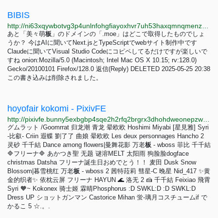
BIBIS
http://ni63xqywbotvg3p4unlnfohgfiayoxhvr7uh53haxqmnqmenzsm5ulad.onion
あと「美々萌
板
」のドメインの「.moe」はどこで取得したものでしょ
うか？ 今はAIに聞いてNext.jsとTypeScriptでwebサイト制作中です
Claudeに聞いてVisual Studio Codeにコピペしてるだけですが楽しいで
すね onion:Mozilla/5.0 (Macintosh; Intel Mac OS X 10.15; rv:128.0)
Gecko/20100101 Firefox/128.0 返信(Reply) DELETED 2025-05-25 20:38
この書き込みは削除されました。
hoyofair kokomi - PixivFE
http://pixivfe.bunny5exbgbp4sqe2h2rfq2brgrx3dhohdweonepzwfgumfyygb35wyd.onion/artworks/126757480
グムラット /Goomrrat 归龙潮 青龙 晕欧欧 Hoshimi Miyabi [星見雅] Syri
-比叡- Criin 遐蝶 劉了了 曲娘 晕欧欧 Les deux personnages Hancho 2
灵砂 千千結 Dance among flowers|曼舞花影 万老
板
- wboss 菲比 千千結
🔷フリーナ🔷 あかつき聖 无题 谜溶MELT 太阳雨 狗脸脸dogface
christmas Datsha フリーナ誕生日おめでとう！！ 麦田 Dusk Snow
Blossom|暮雪桃红 万老
板
- wboss 2 茜特菈莉 彗星-C 晚星 Nid_417 ✨黄
金的织者✨ 依枕云屏 フリーナ HAYUN 🌊 洛无 2 🍰 千千結 Feixiao 飛霄
Syri 🧡~ Kokonex 骑士姬 霖晴Phosphorus :D SWKL:D :D SWKL:D
Dress UP ショットガンマン Castorice Mihan 蛍-璃月コスチュームif で
かるこ 5 ☆.。.