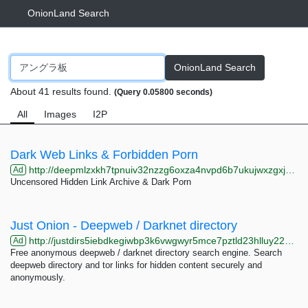
OnionLand Search
OnionLand Search
About 41 results found.
(Query 0.05800 seconds)
All
Images
I2P
Dark Web Links & Forbidden Porn
http://deepmlzxkh7tpnuiv32nzzg6oxza4nvpd6b7ukujwxzgxj2f33johuqd.onion
Ad
Uncensored Hidden Link Archive & Dark Porn
Just Onion - Deepweb / Darknet directory
http://justdirs5iebdkegiwbp3k6vwgwyr5mce7pztld23hlluy22ox4r3iad.onion
Ad
Free anonymous deepweb / darknet directory search engine. Search
deepweb directory and tor links for hidden content securely and
anonymously.