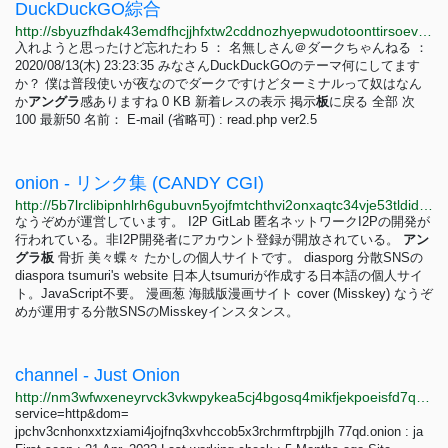
DuckDuckGO綜合
http://sbyuzfhdak43emdfhcjjhfxtw2cddnozhyepwudotoonttirsoevvcad.onion/archive/log/A0072.html
入れようと思ったけど忘れたわ 5 ： 名無しさん＠ダークちゃんねる ：
2020/08/13(木) 23:23:35 みなさんDuckDuckGOのテーマ何にしてます
か？ 僕は普段使いが夜なのでダークですけどターミナルって奴はなん
か
アングラ
感ありますね 0 KB 新着レスの表示 掲示
板
に戻る 全部 次
100 最新50 名前： E-mail (省略可) : read.php ver2.5
onion - リンク集 (CANDY CGI)
http://5b7lrclibipnhlrh6gubuvn5yojfmtchthvi2onxaqtc34vje53tldid.onion/links/7_1.html
なうぞめが運営しています。 I2P GitLab 匿名ネットワークI2Pの開発が
行われている。非I2P開発者にアカウント登録が開放されている。
アン
グラ
板
骨折 美々蝶々 たかしの個人サイトです。 diasporg 分散SNSの
diaspora tsumuri's website 日本人tsumuriが作成する日本語の個人サイ
ト。JavaScript不要。 漫画葱 海賊版漫画サイト cover (Misskey) なうぞ
めが運用する分散SNSのMisskeyインスタンス。
channel - Just Onion
http://nm3wfwxeneyrvck3vkwpykea5cj4bgosq4mikfjekpoeisfd7qocxtyd.onion/search/channel.html
service=http&dom=
jpchv3cnhonxxtzxiami4jojfnq3xvhccob5x3rchrmftrpbjjlh 77qd.onion : ja