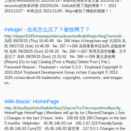
上使用Termux的经历 2022/02/14 - Mayx的博客分发方案 2022/01/16 -
wssocks的简单评测 2022/01/04 - Github封禁了我的博客？！ 2021
2021/12/27 - 年终总结 2021/11/28 - Mayx被拍了糟糕的视频？！
/refuge/ - 虫岛怎么沉了？被收网了？
http://dqqm5345mwaaquhdexuzbusckwfknjb4lvgsv3eqj7avmzkt7fbw5tid.onion/refuge/res/265.html
岛民 09/25/25 (Thu) 15:40:49 No. 266 https://chingchan.org/ 沉尼玛 岛
民 09/27/25 (Sat) 14:46:09 No. 267 >>266 泥再看看串还在吗 还能发串
吗 岛民 09/28/25 (Sun) 10:06:20 No. 268 >>267 管理员清空锁
板
，又不
是沉了 岛民 09/28/25 (Sun) 13:15:52 No. 269 >>268 重点是收网
[Return] [Go to top] Catalog [Post a Reply] Delete Post [ File ]
Password Reason - Tinyboard + vichan 5.2.0 - Tinyboard Copyright ©
2010-2014 Tinyboard Development Group vichan Copyright © 2012-
2025 vichan-devel All trademarks, copyrights, comments, and images
on...
Wiki-Bazar: HomePage
http://k3qu5kyz6zhz5w64m5ez22iqcrw7rci7dccmjuofmoilhpx3gqfip4ad.onion?action=changes
HomePage HomePage | Members will go by tor | RecentChanges | Join
| Changes in the last 3 hours: links 158.69.118.189 Changes in the last
3 months: HelpIndex' 45.95.146.83 /url 195.2.67.223 FriendlySandy
45.95.146.83 CymjTD 45.95.146.83 留言簿 127.0.0.1 Changes in the