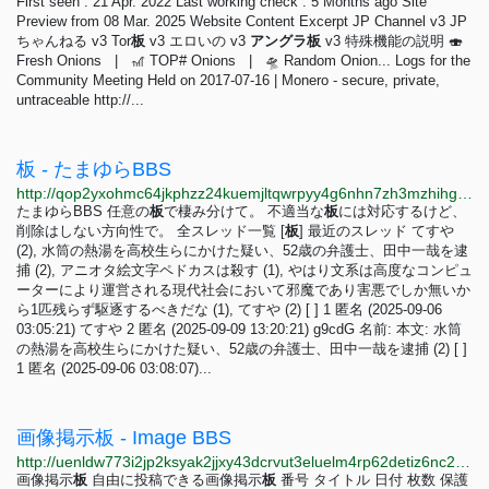
First seen : 21 Apr. 2022 Last working check : 5 Months ago Site
Preview from 08 Mar. 2025 Website Content Excerpt JP Channel v3 JP
ちゃんねる v3 Tor
板
v3 エロいの v3
アングラ
板
v3 特殊機能の説明 🍣
Fresh Onions | 🎢 TOP# Onions | 🛸 Random Onion... Logs for the
Community Meeting Held on 2017-07-16 | Monero - secure, private,
untraceable http://...
板 - たまゆらBBS
http://qop2yxohmc64jkphzz24kuemjltqwrpyy4g6nhn7zh3mzhihgmimnsid.onion?itap=
たまゆらBBS 任意の
板
で棲み分けて。 不適当な
板
には対応するけど、
削除はしない方向性で。 全スレッド一覧 [
板
] 最近のスレッド てすや
(2), 水筒の熱湯を高校生らにかけた疑い、52歳の弁護士、田中一哉を逮
捕 (2), アニオタ絵文字ペドカスは殺す (1), やはり文系は高度なコンピュ
ーターにより運営される現代社会において邪魔であり害悪でしか無いか
ら1匹残らず駆逐するべきだな (1), てすや (2) [ ] 1 匿名 (2025-09-06
03:05:21) てすや 2 匿名 (2025-09-09 13:20:21) g9cdG 名前: 本文: 水筒
の熱湯を高校生らにかけた疑い、52歳の弁護士、田中一哉を逮捕 (2) [ ]
1 匿名 (2025-09-06 03:08:07)...
画像掲示板 - Image BBS
http://uenldw773i2jp2ksyak2jjxy43dcrvut3eluelm4rp62detiz6nc22ad.onion
画像掲示
板
自由に投稿できる画像掲示
板
番号 タイトル 日付 枚数 保護