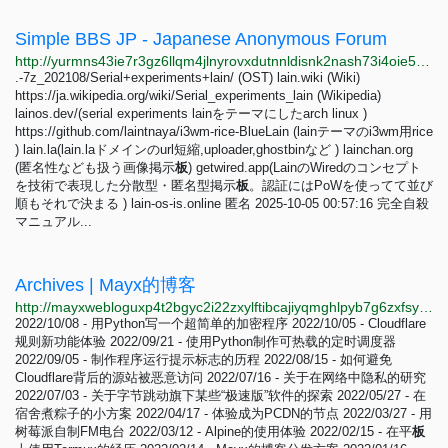
Simple BBS JP - Japanese Anonymous Forum
http://yurmns43ie7r3gz6llqm4jlnyrovxdutnnldisnk2nash73i4oie5yyd.onion/forum.php
.-7z_202108/Serial+experiments+lain/ (OST) lain.wiki (Wiki)
https://ja.wikipedia.org/wiki/Serial_experiments_lain (Wikipedia)
lainos.dev/(serial experiments lainをテーマにしたarch linux )
https://github.com/laintnaya/i3wm-rice-BlueLain (lainテーマのi3wm用rice
) lain.la(lain.laドメインのurl短縮,uploader,ghostbinなど ) lainchan.org
(匿名性なども扱う画像掲示
板
) getwired.app(LainのWiredのコンセプト
を技術で表現した分散型・匿名型掲示
板
。認証にはPoWを使ってて並び
順もそれで決まる ) lain-os-is.online 匿名 2025-10-05 00:57:16 完全自殺
マニュアル...
Archives | Mayx的博客
http://mayxwebloguxp4t2bgyc2i22zxylftibcajiyqmghlpyb7g6zxfsyiyd.onion/archives.html
2022/10/08 - 用Python写一个超简单的加密程序 2022/10/05 - Cloudflare
规则新功能体验 2022/09/21 - 使用Python制作可热载的定时调度器
2022/09/05 - 制作程序运行提示标志的历程 2022/08/15 - 如何避免
Cloudflare背后的源站被恶意访问 2022/07/16 - 关于在网络中隐私的研究
2022/07/03 - 关于字节跳动旗下某些“极速版”软件的探索 2022/05/27 - 在
宿舍煮粽子的小方案 2022/04/17 - 体验成为PCDN的节点 2022/03/27 - 用
树莓派自制FM电台 2022/03/12 - Alpine的使用体验 2022/02/15 - 在平
板