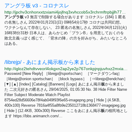
アングラ板 v3 - コロナスレ
http://jpchv3cnhonxxtzxiami4jojfnq3xvhccob5x3rchrmftrpbjjlh77qd.onion/ura/10/23
アングラ
板
v3 無言で削除する場合があります コロナスレ (184) 1 匿名
の名無しさん 2022年01月23日(日) 09時54分17秒 コロナは共同幻想。
ワクチンなんて存在しない。 23 匿名の名無しさん 2022年04月12日(火)
16時38分31秒 日本人は、あらかじめ「プランB」を用意しておくのを
敗北主義っぽく感じて、「背水の陣」の方を好みがち、みたいなところ
はある。
/librejp/ - あにまん掲示板から来ました
http://igloz2tehdtvveorl4okgxn2ap2ye2p767onkpjnpjuvhxz2mxiaxsqd.onion/librejp/thread/38.html
Password [New Reply] ［librejp@sportschan］ ［マークダウンfaq］
［librejp@onion sportschan］ ［block bypass］ ［⇒librejp@endchan］
[▼] [▲] [Index] [Catalog] [Banners] [Logs] あにまん掲示
板
から来まし
た 二次元好きの匿名さん 29/04/2025, 01:05:30 No. 38 Hide Filter Name
Filter Subject Moderate Watch Playlist
8754ed28d56606e78f4ab049f93f6e65-imagepng.png [ Hide ] (4.5KB,
400x100) Reverse 7816a4f55a8fb9e235012718b1368477-imagejpeg.jpg
[ Hide ] (12.4KB, 300x300) Reverse ここをあにまん掲示
板
の植民地とし
ます https://bbs.animanch.com/...