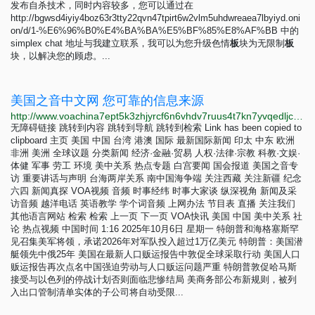
发布自杀技术，同时内容较多，您可以通过在
http://bgwsd4iyiy4boz63r3tty22qvn47tpirt6w2vlm5uhdwreaea7lbyiyd.oni
on/d/1-%E6%96%B0%E4%BA%BA%E5%BF%85%E8%AF%BB 中的
simplex chat 地址与我建立联系，我可以为您升级色情
板
块为无限制
板
块，以解决您的顾虑。...
美国之音中文网 您可靠的信息来源
http://www.voachina7ept5k3zhjyrcf6n6vhdv7ruus4t7kn7yvqedljcfuqgqpyd.onion
无障碍链接 跳转到内容 跳转到导航 跳转到检索 Link has been copied to
clipboard 主页 美国 中国 台湾 港澳 国际 最新国际新闻 印太 中东 欧洲
非洲 美洲 全球议题 分类新闻 经济·金融·贸易 人权·法律·宗教 科教·文娱·
体健 军事 劳工 环境 美中关系 热点专题 白宫要闻 国会报道 美国之音专
访 重要讲话与声明 台海两岸关系 南中国海争端 关注西藏 关注新疆 纪念
六四 新闻真探 VOA视频 音频 时事经纬 时事大家谈 纵深视角 新闻及采
访音频 越洋电话 英语教学 学个词音频 上网办法 节目表 直播 关注我们
其他语言网站 检索 检索 上一页 下一页 VOA快讯 美国 中国 美中关系 社
论 热点视频 中国时间 1:16 2025年10月6日 星期一 特朗普和海格塞斯罕
见召集美军将领，承诺2026年对军队投入超过1万亿美元 特朗普：美国潜
艇领先中俄25年 美国在最新人口贩运报告中敦促全球采取行动 美国人口
贩运报告再次点名中国强迫劳动与人口贩运问题严重 特朗普敦促哈马斯
接受与以色列的停战计划否则面临悲惨结局 美商务部公布新规则，被列
入出口管制清单实体的子公司将自动受限...