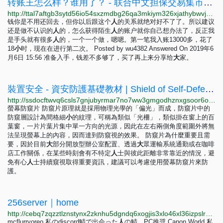
转账王怎么样？谁用了？ - 联合中文担保交易集市联合中文担保交易集市
http://ttal7aftgb3sytd56io54sxzmdbg26qa3mkiym326xjathybwvj6ucqd.onion/answers/%E8%BD%AC%E8%B4%A6%E7%8E%8B%E6%80%8E%E4%B9%88%E6%A0%B7%EF%BC%9F%E8%B0%81%E7%94%A8%E4%BA%86%EF%BC%9F
钱你是不用还回去，但你以后跟这个
人
的关系就绝对好不了了。所以建议
还是做不认识的
人
的，怎么获得陌生
人
的账户就你自己想办法了，反正我
是手头就有很多
人
的，一个一个做，嗯嗯。第一笔我入账13000多，花了
18
小
时，现在在进行第二次。 Posted by wu4382 Answered On 2019年6
月6日 15:56 准备入手，钱差不多够了，买了再上来分享给
大
家。
裝置安全 - 資安防護基礎教材 | Shield of Self-Defense (SSD)
http://ssdocftwvq6csls7gnjubyrmar7no7ww3gmgodhznxgsoor6ot42lrad.onion/user_guide/devices/index.html
螢幕防窺片 防窺片原理就是採用物理光學的「偏光」而成，防窺片中的
防窺層設計為間格細
小
的紋理，可稱為類似「光柵」，類似掛在窗上的百
葉窗，一片片葉片集中單一方向的光源，因此在左右兩側角度範圍外將無
法呈現螢幕上的內容，因而達到防窺視的效果。 防窺片為什麼重要且需
要，因於目前
大
部分開放型辦公室配置、透過
大
眾運輸系統通勤或在咖啡
店工作關係，在某些時刻會有不特定
人
士與彼此距離非常靠近的情況，避
免有心
人
士持續窺視取得重要資訊，建議可以考慮使用螢幕防窺片來防
護。
256server｜home
http://cebq7zqzztlznstynx2zknhu5dgndq6xogjis3xlo46xl36izpslryqd.onion
mcflurryoreo 私のdiscord鯖で出会った
人
の鯖。PC推奨 Canon World 私