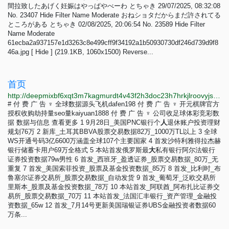
間拉致したあげく妊娠はやっぱやべーわ とちゃき 29/07/2025, 08:32:08
No. 23407 Hide Filter Name Moderate おねショタだからまだ許されてる
ところがある とちゃき 02/08/2025, 20:06:54 No. 23589 Hide Filter
Name Moderate
61ecba2a937157e1d3263c8e499cff9f34192a1b50930730df246d739d9f8
46a.jpg [ Hide ] (219.1KB, 1060x1500) Reverse...
首页
http://deepmixbf6xqt3m7kagmurdt4v43f2h3doc23h7hrkjlroovyjsvseqd.onion
# 付 费 广 告 ♆ 全球数据源头飞机dafen198 付 费 广 告 ♆ 开元棋牌官方
授权收购劫持量seo量kaiyuan1888 付 费 广 告 ♆ 公司收足球体彩竞彩数
据 数据与信息 查看更多 1 9月28日_美国PNC银行个
人
退休账户投资理财
规划76万 2 新库_土耳其BBVA股票交易数据82万_1000万TL以上 3 全球
WS开通号码3亿6600万涵盖全球107个主要国家 4 首发沙特利雅得拉杰赫
银行储蓄卡用户69万全格式 5 本站首发俄罗斯最
大
私有银行阿尔法银行
证券投资数据79w男性 6 首发_西班牙_盈透证券_股票交易数据_80万_无
重复 7 首发_美国索菲投资_股票及基金投资数据_85万 8 首发_比利时_布
鲁塞尔证券交易所_股票交易数据_自动发货 9 首发_葡萄牙_泛欧交易所
里斯本_股票及基金投资数据_78万 10 本站首发_阿联酋_阿布扎比证券交
易所_股票交易数据_70万 11 本站首发_法国汇丰银行_资产管理_金融投
资数据_65w 12 首发_7月14号更新美国瑞银证券UBS金融投资者数据60
万条...