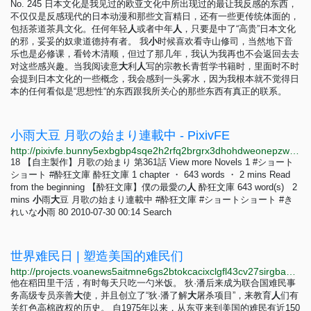
No. 245 日本文化是我见过的欧亚文化中所出现过的最让我反感的东西，
不仅仅是反感现代的日本动漫和那些文盲精日，还有一些更传统体面的，
包括茶道茶具文化。任何年轻
人
或者中年
人
，只要是中了“高贵”日本文化
的邪，妥妥的奴隶道德持有者。 我
小
时候喜欢看寺山修司，当然地下音
乐也是必修课，看铃木清顺，但过了那几年，我认为我再也不会返回去去
对这些感兴趣。当我阅读意
大
利
人
写的宗教长青哲学书籍时，里面时不时
会提到日本文化的一些概念，我会感到一头雾水，因为我根本就不觉得日
本的任何看似是“思想性“的东西跟我所关心的那些东西有真正的联系。
小雨大豆 月歌の始まり連載中 - PixivFE
http://pixivfe.bunny5exbgbp4sqe2h2rfq2brgrx3dhohdweonepzwfgumfyygb35wyd.onion/users/46393
18 【自主製作】月歌の始まり 第361話 View more Novels 1 #ショート
ショート #酔狂文庫 酔狂文庫 1 chapter ・ 643 words ・ 2 mins Read
from the beginning 【酔狂文庫】僕の最愛の
人
酔狂文庫 643 word(s) 2
mins
小
雨
大
豆 月歌の始まり連載中 #酔狂文庫 #ショートショート #き
れいな
小
雨 80 2010-07-30 00:14 Search
世界难民日 | 塑造美国的难民们
http://projects.voanews5aitmne6gs2btokcacixclgfl43cv27sirgbauyyjylwpdtqd.onion/refugees/world-refugee-day-2022/mandarin.html?utm_medium=referral&utm_campaign=voa-special-projects&utm_source=homepage
他在稻田里干活，有时每天只吃一勺米饭。 狄·潘后来成为联合国难民事
务高级专员亲善
大
使，并且创立了“狄·潘了解
大
屠杀项目”，来教育
人
们有
关红色高棉政权的历史。 自1975年以来，从东亚来到美国的难民有近150