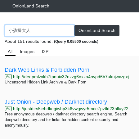
OnionLand Search
OnionLand Search
About 151 results found.
(Query 0.05500 seconds)
All
Images
I2P
Dark Web Links & Forbidden Porn
http://deepmlzxkh7tpnuiv32nzzg6oxza4nvpd6b7ukujwxzgxj2f33johuqd.onion
Ad
Uncensored Hidden Link Archive & Dark Porn
Just Onion - Deepweb / Darknet directory
http://justdirs5iebdkegiwbp3k6vwgwyr5mce7pztld23hlluy22ox4r3iad.onion
Ad
Free anonymous deepweb / darknet directory search engine. Search
deepweb directory and tor links for hidden content securely and
anonymously.