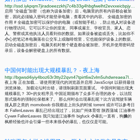
http://ssd.iykpqm7jiradoeezzkhj7c4b33g4hbgfwelht2evxxeicbpjy44c7ead.onion/zh-hans/module/guide-pratique-chiffrer-votre-appareil-windows
启用 “全磁盘”加密 （也称为设备加密）后，电脑里的所有内容都会被加
密，因此必须输入密码才能登录电脑，查看其中的内容。 全磁盘加密的
作用 # 全磁盘加密可以保护你的电脑（或智能手机），防止他
人
对设备进
行物理访问。它可以不让你的室友、同事或雇主、学校官员、家
人
、恋
人
、警察或其他执法
人
员看到你的数据。如果设备被盗或丢失，比如你不
小
心把笔记本电脑落在公交车上或咖啡馆里，它也能保护设备上的数据。
启动全磁盘加密后，电脑关机时整个硬盘都会被加密。开机并使用密码登
录后，设备会解密硬盘上的所有数据。
中国何时能出现大规模暴乱？ - 夜上海
http://bgwsd4iyiy4boz63r3tty22qvn47tpirt6w2vlm5uhdwreaea7lbyiyd.onion/d/68-%E4%B8%AD%E5%9B%BD%E4%BD%95%E6%97%B6%E8%83%BD%E5%87%BA%E7%8E%B0%E5%A4%A7%E8%A7%84%E6%A8%A1%E6%9A%B4%E4%B9%B1/4
夜上海 正在加载… 请使用更现代的浏览器并启用 JavaScript 以获得最佳
浏览体验。 加载论坛时出错，请强制刷新页面重试。 中国何时能出现
大
规模暴乱？ 30+的女程序员 中国近期颁布了众多不合理的政令，以法院
形式颁布的强制社保都来了。 那么何时会出现暴乱呢？比方说驾驶车辆
撞
人
群之类的 momoboob 你我都走上街头的时候 torrent 或许可以参考日
本 FallenLeaves 暴乱已经出现过了，比如广州体育馆 陕西蒲城 江油事件
Суния FallenLeaves 我只知道江油事件 bigfuck
小
暴乱一直有，狗
操
的
枫桥经验也许会引爆一些本来很
小
的暴乱，也仅仅是可能。