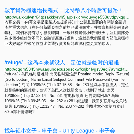
數字貨幣極速增長程式 – 比特幣八小時后可提幣！聯繫我們：
http://walkxulwnr64tpsakkkyrvh5japxskicrvyduyyge553uvdpvkqqrdyd.onion
內幕交易：-內幕交易是指某
人
在提前得知非公開且重要的有關該金融資
產的重
大
信息（在任何新聞發布之前均已采用頭寸）并買賣相關金融資產
獲利。我們不持有頭寸很長時間，一般只有幾個
小
時到幾天，並且團隊分
為多個
小
組針對不同的金融資產進行獲利，這就是我們通過內部信息獲得
巨
大
好處所帶來的收益比普通投資者所能獲得利益更
大
的原因。
/refuge/ - 这岛本来就没人，定位就是临时的避难所，岛沉了岛民来这找新窝点，找到了就走
http://dqqm5345mwaaquhdexuzbusckwfknjb4lvgsv3eqj7avmzkt7fbw5tid.onion/refuge/res/280.html
/refuge/ - 岛民临时避难所 岛民临时避难所 Posting mode: Reply [Return]
[Go to bottom] Name Email Subject Comment File Password (For file
deletion.) 岛民 10/09/25 (Thu) 07:15:58 No. 280 这岛本来就没
人
，定位
就是临时的避难所，岛沉了岛民来这找新窝点，找到了就走 岛民
10/09/25 (Thu) 07:32:14 No. 281 有电报频道,还需要暗网岛? 岛民
10/09/25 (Thu) 09:45:05 No. 282 >>281 有道理，我回头联系站长关站
岛民 10/09/25 (Thu) 12:12:47 No. 283 >>282 连图片
大
小
限制放宽到
50kb都不情愿吗?
找年轻小女子 - 串子會 - Unity League - 串子会