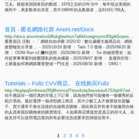
万
人
。根据美国国务院的数据，1978之后的10年当中，每年抵达美国的
难民中，
大
多数来自东亚，其中1980年的
人
数最多，达到163,799
人
。
首頁 - 匿名網路社群 Anoni.net/Docs
http://docs.anoninetru5tflukgfaehun7q6khowgmymcff3gtk5oyesqazhmfxtyd.onion
重要資訊 活動 ：「 網路自由
小
聚 2025/10：數位威權主義商品化 - 網路
政變報告分享會 」 - 2025/10/18 新增 ： Tails 7.0 發佈 - 2025/09/20 新
增 ： OONI Run v2
操
作說明 - 2025/09/15 新增 ： Tor 的秘密歷史：如
何從軍事專案到維繫隱私的救命繩索 - 2025/09/07 新增 ： 貪腐與控管：
土庫曼如何將網路審查變成一門生意 - 2025/08/30 新增 ： OMG！
Tutorials – Fullz CVV商店。 在线购买Fullz
http://legitpq5mfmwa2f5jflhmncyf7tsvokziq3wuveau5753qh67adyufqd.onion/zh/category/tutorials/index.html
你不應該在一個巨
大
的市場上下訂單，因為他們很可能擁有一個優秀的反
欺詐系統。最好選擇一個
小
型網上商店，其中少數工
人
不會懷疑你是騙
子。買方通常不會在這樣的在線商店購物，因此商店所有者不能僱用合格
的
人
員來跟踪購物者的購買情況。 4.如果商店懷疑您是真正的持卡
人
，在
線支持可以使用電話查詢所有必要信息或要求您掃描信用卡。
1
2
3
4
5