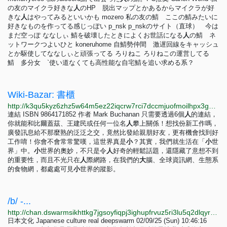
の友のマイクラ好きな
人
のHP 脱出マップとかあるからマイクラが好
きな
人
はやってみるといいかも mozero 私の友の鯖 ここの鯖みたいに
好きなものを作ってる感じっぽい p_nsk p_nskのサイト（直球） 今は
まだ空っぽ ななしぃ 鯖を破壊したときによくお世話になる
人
の鯖 ネ
ットワークつよいひと koneruhome 自鯖勢仲間 激遅回線をキャッシュ
とか駆使してななしぃと頑張ってる ろりねこ ろりねこの運営してる
鯖 多分女 `使い道なくても高性能な自宅鯖を追い求める系？
Wiki-Bazar: 書櫃
http://k3qu5kyz6zhz5w64m5ez22iqcrw7rci7dccmjuofmoilhpx3gqfip4ad.onion?page_id=書櫃
連結 ISBN 9864171852 作者 Mark Buchanan 只需要透過6個
人
的連結，
你就能和比爾蓋茲、王建民或任何一位名
人
攀上關係！想找份新工作嗎，
廣發訊息給不那麼熟的泛泛之交，竟然比發給親朋好友，更有機會找到好
工作唷！你會不會常常驚嘆，這世界真是
小
？其實，我們就生活在「
小
世
界」中。
小
世界的奧妙，不只是令
人
好奇的輕鬆話題，還隱藏了意想不到
的重要性，而且不光只在
人
際網路，在我們的
大
腦、全球資訊網、生態系
的食物網，都處處可見
小
世界的蹤影。
/b/ -...
http://chan.dswarmsikhttkg7jgsoyfiqpj3ighupfrvuz5ri3lu5q2dlqyrpgk7ad.onion/b/res/245.html
日本文化 Japanese culture real deepswarm 02/09/25 (Sun) 10:46:16