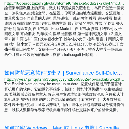
http://46opsroctqizqf7glw3a3htcmef6mfeaxe5qdu2sk7khyl7mc3wrfeqd.onion/viewtopic.php?p=93
論壇秉承隱私至上的原則，致力於保護成員的匿名性，為用戶創造一個安
全、無拘無束的討論空間。在這裡，你可以自由地表達觀點、交流經驗，
並且與來自不同背景的
人
進行思想碰撞。 跳到內容 搜尋 進階搜尋 快速
連結 沒有閱讀的文章 沒有回覆的主題 最近討論的主題 搜尋 問答集 登入
註冊 討論區首頁 自由市場 - Free Market - 自由市场 搜尋 找年轻
小
女子
回覆文章 寄給朋友 列印模式 搜尋 進階搜尋 第一篇未閱讀文章 • 2 篇文
章 • 第 1 頁 (共 1 頁) 找年轻
小
女子 找年轻
小
女子 檢舉 引言 未閱讀文章
由 找年轻
小
女子 » 西元2025年2月28日21時11分55秒 有没有26岁以下女
孩
子愿意出来卖的，女
孩
子一个月有6万-8万不等，推荐
人
推荐一位做满
两个月有五位数高额的报酬，微信：leilhaoge6 回頂端...
如何防范恶意软件攻击？ | Surveillance Self-Defense
http://y7yea4pmqqtznb33qiugvysyn2bob5v62e4pvoadoibrwkq3tsddjeyd.onion/zh-hans/module/how-do-i-protect-myself-against-malware
The English version may be more up-to-date. 恶意软件是指用于侵害计
算机用户的软件。它能做的事很多，包括： 扰乱计算机
操
作 收集敏感信
息 监视被感染设备的主
人
冒充用户发送垃圾邮件或虚假消息 入侵私
人
计
算机系统 加密计算机的内容并借此敲诈勒索（ 勒索软件 ）
大
多数恶意
软件属于违法犯罪，通常以赚钱为目的；具体方法包括获取财务或身份信
息、以私
人
数据敲诈勒索或收集电子邮件或社交媒体账户的登录凭据。
如何加密 Windows、Mac 或 Linux 电脑 | Surveillance Self-Defense