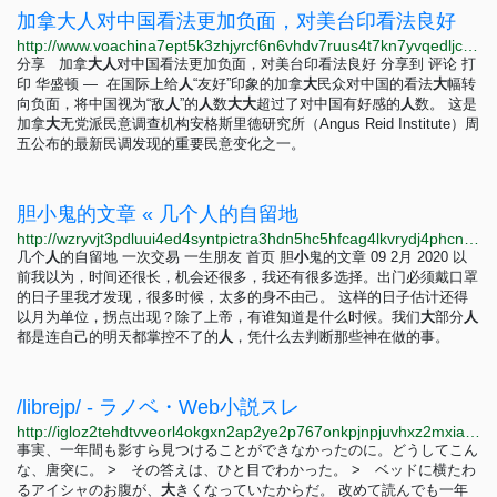
加拿大人对中国看法更加负面，对美台印看法良好
http://www.voachina7ept5k3zhjyrcf6n6vhdv7ruus4t7kn7yvqedljcfuqgqpyd.onion/a/canada-should-see-china-as-a-threat-or-enemy-most-canadians-say-survey-03112023/7000373.html
分享 加拿
大
人
对中国看法更加负面，对美台印看法良好 分享到 评论 打
印 华盛顿 — 在国际上给
人
“友好”印象的加拿
大
民众对中国的看法
大
幅转
向负面，将中国视为“敌
人
”的
人
数
大
大
超过了对中国有好感的
人
数。 这是
加拿
大
无党派民意调查机构安格斯里德研究所（Angus Reid Institute）周
五公布的最新民调发现的重要民意变化之一。
胆小鬼的文章 « 几个人的自留地
http://wzryvjt3pdluui4ed4syntpictra3hdn5hc5hfcag4lkvrydj4phcnad.onion?p=166
几个
人
的自留地 一次交易 一生朋友 首页 胆
小
鬼的文章 09 2月 2020 以
前我以为，时间还很长，机会还很多，我还有很多选择。出门必须戴口罩
的日子里我才发现，很多时候，太多的身不由己。 这样的日子估计还得
以月为单位，拐点出现？除了上帝，有谁知道是什么时候。我们
大
部分
人
都是连自己的明天都掌控不了的
人
，凭什么去判断那些神在做的事。
/librejp/ - ラノベ・Web小説スレ
http://igloz2tehdtvveorl4okgxn2ap2ye2p767onkpjnpjuvhxz2mxiaxsqd.onion/librejp/thread/47.html
事実、一年間も影すら見つけることができなかったのに。どうしてこん
な、唐突に。 > その答えは、ひと目でわかった。 > ベッドに横たわ
るアイシャのお腹が、
大
きくなっていたからだ。 改めて読んでも一年