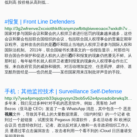
低到高 按价格从高到低...
#报复 | Front Line Defenders
http://3g2wfrenve2xcxiotthk4fcsnymzwfbttqbiwveoaox7wxkdh7voouqd.onion/zh/violation/reprisals
国家对参与国际会议和聚会的人权捍卫者进行惩罚的现象越来越多，这些
会议和聚会包括联合国组织的会议，包括联合国人权理事会的普遍定期审
议程序。这种攻击的目的是
恐
吓和阻止当地的人权捍卫者参与国际人权和
国际法机制。 2011年，联合国秘书长潘基文的一份报告显示，对那些与
联合国合作保护和促进人权的人进行
恐
吓和报复的现象仍然屡见不鲜。从
那时起，每年秘书长就人权捍卫者遭到报复的现象向人权理事会作出汇
报。来自政府官员的威胁和骚扰、对活动增加监控、任意羁押、虐待、甚
至酷刑曾经是——也仍然是——某些国家用来压制批评声音的手段。
手机：其他监控技术 | Surveillance Self-Defense
http://y7yea4pmqqtznb33qiugvysyn2bob5v62e4pvoadoibrwkq3tsddjeyd.onion/zh-hans/module/mobile-phones-malware
多年来，我们见过多种针对手机的恶意软件。例如，黑客给 Jeff
Bezos（亚马逊 CEO）发送了一条 WhatsApp 消息，其中包含一个 恶意
视
频
文件 ，导致其手机上的大量数据泄露。《纽约时报》的一个记者 收
到过一个超链接 ，试图安装 Pegasus 间谍软件， 多名活动者 和 欧洲议
会议员 也曾经收到过。记者、政治反对派人物和一名非政府组织工作人
员 遭遇过零点击漏洞攻击 ，攻击者利用一个看不到的 iCloud 日历邀请安
装间谍软件。