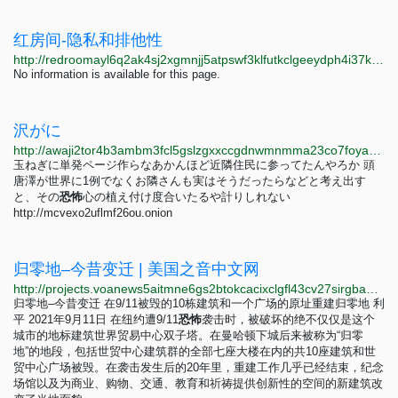
红房间-隐私和排他性
http://redroomayl6q2ak4sj2xgmnjj5atpswf3klfutkclgeeydph4i37kpqd.onion/cn.php
No information is available for this page.
沢がに
http://awaji2tor4b3ambm3fcl5gslzgxxccgdnwmnmma23co7foyayhmsiead.onion/links/quiet.php
玉ねぎに単発ページ作らなあかんほど近隣住民に参ってたんやろか 頭
唐澤が世界に1例でなくお隣さんも実はそうだったらなどと考え出す
と、その
恐
怖
心の植え付け度合いたるや計りしれない
http://mcvexo2uflmf26ou.onion
归零地–今昔变迁 | 美国之音中文网
http://projects.voanews5aitmne6gs2btokcacixclgfl43cv27sirgbauyyjylwpdtqd.onion/ground-zero/mandarin.html?utm_medium=referral&utm_campaign=voa-special-projects&utm_source=homepage
归零地–今昔变迁 在9/11被毁的10栋建筑和一个广场的原址重建归零地 利
平 2021年9月11日 在纽约遭9/11
恐
怖
袭击时，被破坏的绝不仅仅是这个
城市的地标建筑世界贸易中心双子塔。在曼哈顿下城后来被称为“归零
地”的地段，包括世贸中心建筑群的全部七座大楼在内的共10座建筑和世
贸中心广场被毁。在袭击发生后的20年里，重建工作几乎已经结束，纪念
场馆以及为商业、购物、交通、教育和祈祷提供创新性的空间的新建筑改