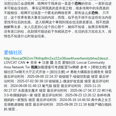
没想过自己会进暗网，暗网对于我来说一直是个
恐
怖
的存在，一直听说进
来可能会没命的。 事实证明我真的是井底之蛙，很多传闻中的东西真的
不能相信，暗网不过就是一个匿名的网络世界，那有这么多
恐
怖
。 只不
过，这个世界有着大量非法的内容，而我，似乎也不得不在这些非法内容
里找寻往后的生路。 进入暗网这个事我到现在也没跟老婆说，我不想跟
她解释太多，女人总是担心这个担心那个，她却不知道，如果没有暗网，
没有老江的站，此刻我可能还处于失眠状态中，生活的压力实在太大，疫
情也不知道什么时候会结束。
爱猫社区
http://lovcat362rm7lhthiptfm2xz22zi36sw4hxwrfwmitzbhw2deszlbbad.onion/bbs/index.php?page=9
LOVCAT CAN ❖ 登录 ❖ 注册 ☰ 主页 爱猫社区 Lovcat Community
Area Network Tor
视
频
加载缓慢可考虑配置Tor网桥 参考 > [帮助文档] 爱
猫社区Tor聊天大厅正式开放 > [前往注册] ⇄ 勇敢大橘猫攻击捕兽夹 猫雷
最后评论时间 : 2025-09-08 22:24:37 链锯猫下-链锯切割篇 猫雷 最后评
论时间 : 2025-07-02 00:39:19 链锯猫上-微波炉改造篇 猫雷 最后评论时
间 : 2024-09-08 01:49:13 氯气猫 猫雷 最后评论时间 : 2025-11-15
00:27:07 水面逃生魔术 猫雷 最后评论时间 : 2025-06-17 04:37:22 榨汁机
3.0-布偶猫妈妈一家 猫雷 最后评论时间 : 2025-09-23 13:26:12 杂种布偶
猫妈妈一家预告 猫雷 最后评论时间 : 2024-05-19 14:46:50 典中典之女王
音调教虐猫蛆 猫雷 最后评论时间 : 2025-09-08 23:11:18 刨腹产橘白猫妈
妈 猫雷...