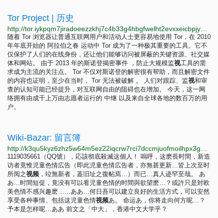
Tor Project | 历史
http://tor.iykpqm7jiradoeezzkhj7c4b33g4hbgfwelht2evxxeicbpjy44c7ead.onion/zh-CN/about
随着 Tor 浏览器让普通互联网用户和活动人士更容易地使用 Tor，在 2010
年年底开始的 阿拉伯之春 运动中 Tor 成为了一种极其重要的工具。它不
仅保护了人们的在线身份，还让他们能够访问被屏蔽的关键资源、社交媒
体和网站。 由于 2013 年的斯诺登揭密事件 ，防止大规模监
视
工具的需
求成为主流的关注点。 Tor 不仅对斯诺登的解密很有帮助，而且解密文件
的内容也证明，至少在当时， Tor 无法被破解 。 人们对跟踪、监
视
和审
查的认知可能已经提升，对互联网自由的阻碍也在增加。 今天，这一网
络拥有由成千上万由志愿者运行的 中继 以及来自全球各地的数百万的用
户。
Wiki-Bazar: 留言簿
http://k3qu5kyz6zhz5w64m5ez22iqcrw7rci7dccmjuofmoilhpx3gqfip4ad.onion?page_id=留言簿
1119035661（QQ號），応該彻底殺滅这個人！ 嗚呼，这麽長时間，新造
访者竟惟児童色情広告（即此児童色情広告者，亦無甚更新…皆上次至时
所阅之
视
频
，竝無新者，葢旧址之復帖焉…）而已…真人迹罕至哉。 あ
あ…时間短促，竟没有可以㸔児童色情的时間與欲望麽…？或許只是対欧
美色情不感兴趣麽……ああ…何日吾可以建立良好的生活方式，可以安然
享受各种事情、包括这児童色情
视
频
あ。 命运あ，你将走向何方呢…？
予本是怎样呢…ああ 前文之「中大」，香港中文大学乎？