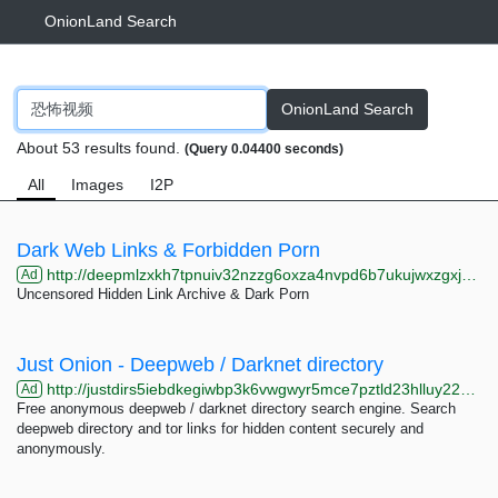
OnionLand Search
OnionLand Search
About 53 results found.
(Query 0.04400 seconds)
All
Images
I2P
Dark Web Links & Forbidden Porn
http://deepmlzxkh7tpnuiv32nzzg6oxza4nvpd6b7ukujwxzgxj2f33johuqd.onion
Ad
Uncensored Hidden Link Archive & Dark Porn
Just Onion - Deepweb / Darknet directory
http://justdirs5iebdkegiwbp3k6vwgwyr5mce7pztld23hlluy22ox4r3iad.onion
Ad
Free anonymous deepweb / darknet directory search engine. Search
deepweb directory and tor links for hidden content securely and
anonymously.