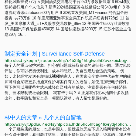
样化风险投资77万 5 美国酒类交易电商平台250万条数据泄露 6 60w印度
联邦银行用户个人信息 7 新库2024美国证券在线借贷公司540w用户 8 香
港流动通讯datebase500万用户 9 本站首发美国_M1Finance混合型金融
投资_共78万条 10 印度尼西亚海事安全局工作职员详细资料728份 11 首
发_美国摩根大通_ETF及股票交易数据_86w 12 美国医生650万泄漏数据
13 美国汽车保险数据4500万 14 圆通快递数据8200万 15 江苏小区业主信
息29万 16...
制定安全计划 | Surveillance Self-Defense
http://ssd.iykpqm7jiradoeezzkhj7c4b33g4hbgfwelht2evxxeicbpjy44c7ead.onion/zh-hans/module/votre-plan-de-s%C3%A9curit%C3%A9
每个人的重点保护对象、担心的问题或获取资源的途径都不同。通过风险
评估，你可以权衡便利性、成本和隐私，为自己规划合适的策略。 例
如，比起经常发送有趣猫咪
视
频
的家人，在国家安全案件中代表客户的律
师可能会采取更多措施来保护与案件有关的通信，如使用加密电子邮件。
写下你可以用哪些方式来减轻自己独有的威胁。注意是否有任何经济限
制、技术限制或社会限制。 我有帮手吗？ # 正如我们在本指南中多次指
出的，数字隐私和安全是一项团队运动，有人帮忙是最好的。
林中人的文章 « 几个人的自留地
http://wzryvjt3pdluui4ed4syntpictra3hdn5hc5hfcag4lkvrydj4phcnad.onion?p=253
一个开服装店的朋友，也是中国人，跟我说他无奈下进入暗网看看有没有
什么路子赚钱，看到老江这里，觉得不错后就介绍给我。说真的，我从来