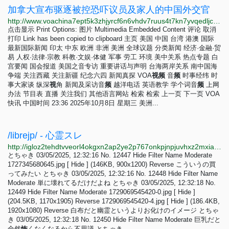
加拿大宣布驱逐被控恐吓议员及家人的中国外交官
http://www.voachina7ept5k3zhjyrcf6n6vhdv7ruus4t7kn7yvqedljcfuqgqpyd.onion/a/canada-expels-chinese-diplomat-over-alleged-intimidation-plan-20230508/7084110.html
点击显示 Print Options: 图片 Multimedia Embedded Content 评论 取消
打印 Link has been copied to clipboard 主页 美国 中国 台湾 港澳 国际
最新国际新闻 印太 中东 欧洲 非洲 美洲 全球议题 分类新闻 经济·金融·贸
易 人权·法律·宗教 科教·文娱·体健 军事 劳工 环境 美中关系 热点专题 白
宫要闻 国会报道 美国之音专访 重要讲话与声明 台海两岸关系 南中国海
争端 关注西藏 关注新疆 纪念六四 新闻真探 VOA
视
频
音
频
时事经纬 时
事大家谈 纵深
视
角 新闻及采访音
频
越洋电话 英语教学 学个词音
频
上网
办法 节目表 直播 关注我们 其他语言网站 检索 检索 上一页 下一页 VOA
快讯 中国时间 23:36 2025年10月8日 星期三 美洲...
/librejp/ - 心霊スレ
http://igloz2tehdtvveorl4okgxn2ap2ye2p767onkpjnpjuvhxz2mxiaxsqd.onion/librejp/thread/12377.html
とちゃき 03/05/2025, 12:32:16 No. 12447 Hide Filter Name Moderate
1727345680645.jpg [ Hide ] (146KB, 900x1200) Reverse こういうの買
ってみたい とちゃき 03/05/2025, 12:32:16 No. 12448 Hide Filter Name
Moderate 単に壊れてるだけだよね とちゃき 03/05/2025, 12:32:18 No.
12449 Hide Filter Name Moderate 1729069545420-0.jpg [ Hide ]
(204.5KB, 1170x1905) Reverse 1729069545420-4.jpg [ Hide ] (186.4KB,
1920x1080) Reverse 白布だと幽霊というよりお化けのイメージ とちゃ
き 03/05/2025, 12:32:18 No. 12450 Hide Filter Name Moderate 巨乳だと
全然
怖
くなくなるから不思議 とちゃき...