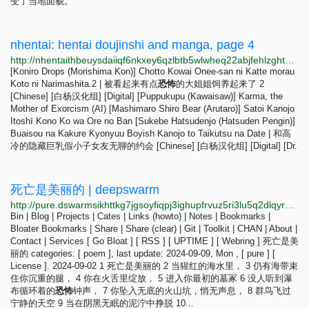
变了当地面貌。
nhentai: hentai doujinshi and manga, page 4
http://nhentaithbeuysdaiiqf6nkxey6qzlbtb5wlwheq22abjfehlzghtgid.onion?page=4
[Koniro Drops (Morishima Kon)] Chotto Kowai Onee-san ni Katte morau
Koto ni Narimashita.2 | 被看起来有点
恐
怖
的大姐姐饲养起来了 2
[Chinese] [白杨汉化组] [Digital] [Puppukupu (Kawaisaw)] Karma, the
Mother of Exorcism (AI) [Mashimaro Shiro Bear (Arutaro)] Satoi Kanojo
Itoshī Kono Ko wa Ore no Ban [Sukebe Hatsudenjo (Hatsuden Pengin)]
Buaisou na Kakure Kyonyuu Boyish Kanojo to Taikutsu na Date | 和高
冷的隐藏巨乳假小子女友无聊的约会 [Chinese] [白杨汉化组] [Digital] [Dr.
死亡是美丽的 | deepswarm
http://pure.dswarmsikhttkg7jgsoyfiqpj3ighupfrvuz5ri3lu5q2dlqyrpgk7ad.onion/posts/death-is-beautiful.html
Bin | Blog | Projects | Cates | Links (howto) | Notes | Bookmarks |
Bloater Bookmarks | Share | Share (clear) | Git | Toolkit | CHAN | About |
Contact | Services [ Go Bloat ] [ RSS ] [ UPTIME ] [ Webring ] 死亡是美
丽的 categories: [ poem ], last update: 2024-09-09, Mon , [ pure ] [
License ]. 2024-09-02 1 死亡是美丽的 2 当猩红的海水里， 3 仍有海带束
住你沉重的腿， 4 你在火舌里绽放， 5 进入你最初的墓冢 6 没人听到瀑
布循环着的
恐
怖
钟声， 7 你坠入无底的火山坑，悄无声息， 8 群鸟飞过
宁静的天空 9 当在阴黑无眠的泥泞中挣脱 10...