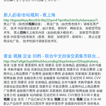
新人必读/全站规则 - 夜上海
http://bgwsd4iyiy4boz63r3tty22qvn47tpirt6w2vlm5uhdwreaea7lbyiyd.onion/d/113-%E6%96%B0%E4%BA%BA%E5%BF%85%E8%AF%BB%E5%85%A8%E7%AB%99%E8%A7%84%E5%88%99
禁止广告（除色情
视
频
链接），商业广告（如兜售色情片）请移至黑产
区。 技术 内容需涉及技术，如计算机、密码学、网络安全、加密货币技
术等。 禁止
恐
怖
主义相关内容（如劫机撞大楼技术）。 加密货币/股票/
投资 内容需与投资相关（股票、期货、加密货币，新闻等）。 禁止过度
商业化广告。 技术性探讨请移至技术区。
黄金 视频 定金 归档 - 联合中文担保交易集市联合中文担保交易集市
http://ttal7aftgb3sytd56io54sxzmdbg26qa3mkiym326xjathybwvj6ucqd.onion/product-tag/%E9%BB%84%E9%87%91-%E8%A7%86%E9%A2%91-%E5%AE%9A%E9%87%91
登录 注册 登录 重置密码 首页 我要买 全部 实体物品 虚拟物品 合作与服
务 求购寻服务 其他 买家挂起货款费用 我要卖 我要开店 开新店费用 上架
两件以上商品费用 广告费用 超标图片费用 必读规则 买家规则 卖家规则
暗网金融 担保 金融业务介绍 金融服务 站内邮箱 互动空间 E-MAIL CVV
测活 首页 我要买 全部 实体物品 虚拟物品 合作与服务 求购寻服务 其他
买家挂起货款费用 我要卖 我要开店 开新店费用 上架两件以上商品费用
广告费用 超标图片费用 必读规则 买家规则 卖家规则 暗网金融 担保 金融
业务介绍 金融服务 站内邮箱 互动空间 E-MAIL CVV测活 $ 0.00 0 黄金
视
频
定金 首页 / 产品已标记为“黄金
视
频
定金” 黄金
视
频
定金 8 16 All
默认产品排序 按受关注度排序 按好评度排序 按最新内容排序 按价格从