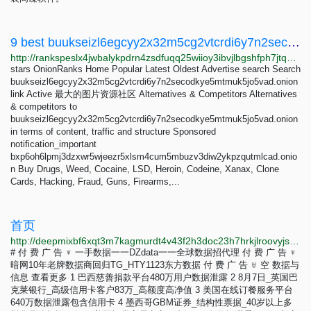
9 best buukseizl6egcyy2x32m5cg2vtcrdi6y7n2secodkye5mtmuk5jo5vad.onion Alternatives - OnionRanks
http://rankspeslx4jwbalykpdrn4zsdfuqq25wiioy3ibvjlbgshfph7jtqad.onion/alternative/buukseizl6egcyy2x32m5cg2vtcrdi6y7n2secodkye5mtmuk5jo5vad.onion
stars OnionRanks Home Popular Latest Oldest Advertise search Search
buukseizl6egcyy2x32m5cg2vtcrdi6y7n2secodkye5mtmuk5jo5vad.onion
link Active 最大的图片资源社区 Alternatives & Competitors Alternatives
& competitors to
buukseizl6egcyy2x32m5cg2vtcrdi6y7n2secodkye5mtmuk5jo5vad.onion
in terms of content, traffic and structure Sponsored
notification_important
bxp6oh6lpmj3dzxwr5wjeezr5xlsm4cum5mbuzv3diw2ykpzqutmlcad.onio
n Buy Drugs, Weed, Cocaine, LSD, Heroin, Codeine, Xanax, Clone
Cards, Hacking, Fraud, Guns, Firearms,...
首页
http://deepmixbf6xqt3m7kagmurdt4v43f2h3doc23h7hrkjlroovyjsvseqd.onion
# 付 费 广 告 ♆ 一手数据一一DZdata一一全球数据招代理 付 费 广 告 ♆
暗网10年老牌数据商回归TG_HTY1123东方数据 付 费 广 告 ♅ 空 数据与
信息 查看更多 1 巴西慈善捐款平台480万用户数据泄露 2 8月7日_英国巴
克莱银行_高级信用卡客户83万_高额度高净值 3 美国在线订餐服务平台
640万数据泄露包含信用卡 4 墨西哥GBM证券_结构性票据_40岁以上多