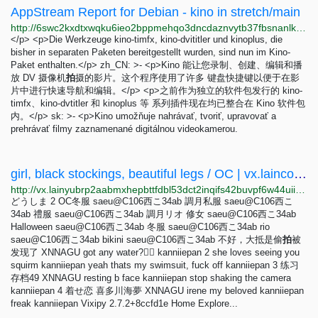
AppStream Report for Debian - kino in stretch/main
http://6swc2kxdtxwqku6ieo2bppmehqo3dncdaznvytb37fbsnanlkci3rbid.onion/stretch/main/metainfo/kino.html
</p> <p>Die Werkzeuge kino-timfx, kino-dvititler und kinoplus, die
bisher in separaten Paketen bereitgestellt wurden, sind nun im Kino-
Paket enthalten.</p> zh_CN: >- <p>Kino 能让您录制、创建、编辑和播
放 DV 摄像机
拍
摄的影片。这个程序使用了许多 键盘快捷键以便于在影
片中进行快速导航和编辑。</p> <p>之前作为独立的软件包发行的 kino-
timfx、kino-dvtitler 和 kinoplus 等 系列插件现在均已整合在 Kino 软件包
内。</p> sk: >- <p>Kino umožňuje nahrávať, tvoriť, upravovať a
prehrávať filmy zaznamenané digitálnou videokamerou.
girl, black stockings, beautiful legs / OC | vx.laincorp.tech
http://vx.lainyubrp2aabmxhepbttfdbl53dct2inqifs42buvpf6w44uiitbeqd.onion/artworks/129812005
どうしま 2 OC冬服 saeu@C106西こ34ab 調月私服 saeu@C106西こ
34ab 禮服 saeu@C106西こ34ab 調月リオ 修女 saeu@C106西こ34ab
Halloween saeu@C106西こ34ab 冬服 saeu@C106西こ34ab rio
saeu@C106西こ34ab bikini saeu@C106西こ34ab 不好，大抵是偷
拍
被
发现了 XNNAGU got any water?😮‍💨 kanniiepan 2 she loves seeing you
squirm kanniiepan yeah thats my swimsuit, fuck off kanniiepan 3 练习
存档49 XNNAGU resting b face kanniiepan stop shaking the camera
kanniiepan 4 着せ恋 喜多川海夢 XNNAGU irene my beloved kanniiepan
freak kanniiepan Vixipy 2.7.2+8ccfd1e Home Explore...