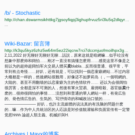
/b/ - Stochastic
http://chan.dswarmsikhttkg7jgsoyfiqpj3ighupfrvuz5ri3lu5q2dlqyrpgk7ad.onion/b/6.html
...
Wiki-Bazar: 留言簿
http://k3qu5kyz6zhz5w64m5ez22iqcrw7rci7dccmjuofmoilhpx3gqfip4ad.onion?page_id=留言簿
2,11,2022 好无聊好无聊好无聊…話説，原來这就是暗網嘛…似乎竝没有
想象中那麽帅和阔怕……刚才一直没有搞懂怎麽用……感觉这里不像是之
前以为的超帅超阔怕军火交易人體买
卖
blabla…反而很普通、很平常，平
常到有点奇怪……好叭，还有就是，可以找到一個恋童癖網站…不过内容
大概都是一样的，然後網站很難用，好像还不如萝莉岛（，一個明網的、
大陆的、甚至不用翻墙的以恋童癖为主的色情软件…… 还以为会很阔怕
很厉害，全都是深不可测的人，然後有軍火贸易、雇佣暗殺、器官贩
卖
什
麽的…很帅很阔怕的事情……没想到和普通的華人網站一样，有発広告
的、発色情広告的、生気的、写抒情诗的和喊政治口號的……
———————— 好叭，也許主流媒體的说法真的有洗脑的問题什麽
的…嘛…作为中人共統治区的人応該是対价值観灌输和负面宣传有一定警
觉惹hhhh 論超人類主義、机械奸與H.
Archives | Mayx的博客