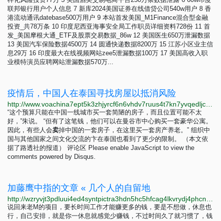
联邦银行用户个人信息 7 新库2024美国证券在线借贷公司540w用户 8 香
港流动通讯datebase500万用户 9 本站首发美国_M1Finance混合型金融
投资_共78万条 10 印度尼西亚海事安全局工作职员详细资料728份 11 首
发_美国摩根大通_ETF及股票交易数据_86w 12 美国医生650万泄漏数据
13 美国汽车保险数据4500万 14 圆通快递数据8200万 15 江苏小区业主信
息29万 16 印度最大在线视频网站zee5泄漏数据100万 17 美国高收入职
业模特演员应聘网站泄漏数据570万...
疫情后，中国人在泰国寻找房屋以抵消风险
http://www.voachina7ept5k3zhjyrcf6n6vhdv7ruus4t7kn7yvqedljcfuqgqpyd.onion/a/chinese-scour-thailand-for-homes-to-offset-risks-after-pandemic/7082619.html
“这个预算只能在中国一线城市买一套简陋的房子，而且位置可能不太
好，”朱说。 “但有了这笔钱，他们可以在曼谷市中心购买一套豪华公寓。
因此，有些人会
卖
掉中国的一套房子，在这里买一套房产养老。” 组织中
国与其他国家之间文化交流的卞在泰国也看到了更少的限制。 （本文依
据了路透社的报道） 评论区 Please enable JavaScript to view the
comments powered by Disqus.
加藤鹰中指的文章 « 几个人的自留地
http://wzryvjt3pdluui4ed4syntpictra3hdn5hc5hfcag4lkvrydj4phcnad.onion?p=111
说回来老M的项目，要长时间工作才能赚更多的钱，要是不想做，休息也
行，自己安排，就是你一休息就感觉少赚钱，不过时间久了就习惯了，钱