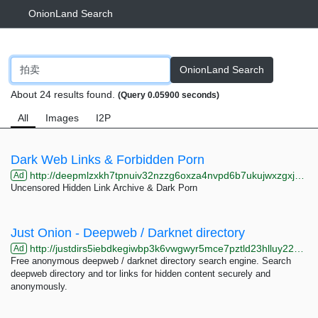
OnionLand Search
OnionLand Search
About 24 results found.
(Query 0.05900 seconds)
All
Images
I2P
Dark Web Links & Forbidden Porn
http://deepmlzxkh7tpnuiv32nzzg6oxza4nvpd6b7ukujwxzgxj2f33johuqd.onion
Ad
Uncensored Hidden Link Archive & Dark Porn
Just Onion - Deepweb / Darknet directory
http://justdirs5iebdkegiwbp3k6vwgwyr5mce7pztld23hlluy22ox4r3iad.onion
Ad
Free anonymous deepweb / darknet directory search engine. Search
deepweb directory and tor links for hidden content securely and
anonymously.