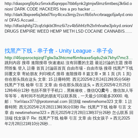
http://diasporg5tj4xz5mxkd5qnrppo7tbb6ynk2gtmjw5lmz6mtbesj3k6id.o
nion/ DARK CODE HACKERS hire a pro hacker ...
http://dark3bqxee6q3ebd7fixy4lcxu3imjy2svcflb5sfvcrbraqgo5ja4yd.onio
n/ DFAS Accueil...
http://dfaslqhifg72cqfzlqkbt3fmz6i7zv4b5ihhfzfh2lxfnfxwhe3jxkyd.onion/
DRUGS EMPIRE WEED HEMP METH LSD COCAINE CANNABIS......
找黑产下线 - 串子會 - Unity League - 串子会
http://46opsroctqizqf7glw3a3htcmef6mfeaxe5qdu2sk7khyl7mc3wrfeqd.onion/viewtopic.php?p=96
跳到內容 搜尋 進階搜尋 快速連結 沒有回覆的主題 最近討論的主題 搜尋
問答集 登入 註冊 首頁 討論區首頁 自由市場 - 自由市场 搜尋 找黑产下线
回覆文章 寄給朋友 列印模式 搜尋 進階搜尋 8 篇文章 • 第 1 頁 (共 1 頁)
你在那头我在这头 文章: 15 註冊時間: 西元2025年2月24日2時35分56秒
找黑产下线 檢舉 引言 文章 由 你在那头我在这头 » 西元2025年2月25日
12時46分12秒 包括不限于手机口，黑账催收，微信QQ
卖
号，微信加人等
等等等，有时间不怕死的朋友可以联系我，一天最少100最多20000. 电
邮：
YoriVasx377@protonmail.com
回頂端 newtimehome323 文章: 1 註
冊時間: 西元2025年2月28日13時36分03秒 Re: 找黑产下线 檢舉 引言 文
章 由 newtimehome323 » 西元2025年2月28日13時37分26秒 怎么联系 回
頂端 找女孩子 Re: 找黑产下线 檢舉 引言 文章 由 找女孩子 » 西元2025
年2月28日21時10分26秒...