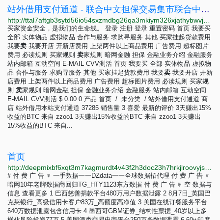
站外借用支付通道 - 联合中文担保交易集市联合中文担保交易集市
http://ttal7aftgb3sytd56io54sxzmdbg26qa3mkiym326xjathybwvj6ucqd.onion/product/%E7%AB%99%E5%A4%96%E5%80%9F%E7%94%A8%E6%94%AF%E4%BB%98%E9%80%9A%E9%81%93
买家资金安全，是我们的生命线。 登录 注册 登录 重置密码 首页 我要买
全部 实体物品 虚拟物品 合作与服务 求购寻服务 其他 买家挂起货款费用
我要
卖
我要开店 开新店费用 上架两件以上商品费用 广告费用 超标图片
费用 必读规则 买家规则
卖
家规则 暗网金融 担保 金融业务介绍 金融服务
站内邮箱 互动空间 E-MAIL CVV测活 首页 我要买 全部 实体物品 虚拟物
品 合作与服务 求购寻服务 其他 买家挂起货款费用 我要
卖
我要开店 开新
店费用 上架两件以上商品费用 广告费用 超标图片费用 必读规则 买家规
则
卖
家规则 暗网金融 担保 金融业务介绍 金融服务 站内邮箱 互动空间
E-MAIL CVV测活 $ 0.00 0 产品 首页 / 未分类 / 站外借用支付通道 商
店 站外借用本站支付通道 37285 销售量 3 喜爱 最新的评价 3天赚出15%
收益的BTC 来自 zzoo1 3天赚出15%收益的BTC 来自 zzoo1 3天赚出
15%收益的BTC 来自...
首页
http://deepmixbf6xqt3m7kagmurdt4v43f2h3doc23h7hrkjlroovyjsvseqd.onion
# 付 费 广 告 ♆ 一手数据一一DZdata一一全球数据招代理 付 费 广 告 ♆
暗网10年老牌数据商回归TG_HTY1123东方数据 付 费 广 告 ♅ 空 数据与
信息 查看更多 1 巴西慈善捐款平台480万用户数据泄露 2 8月7日_英国巴
克莱银行_高级信用卡客户83万_高额度高净值 3 美国在线订餐服务平台
640万数据泄露包含信用卡 4 墨西哥GBM证券_结构性票据_40岁以上多
样化风险投资77万 5 美国酒类交易电商平台250万条数据泄露 6 60w印度