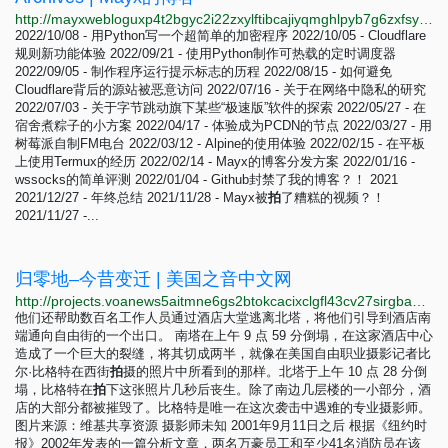
http://mayxwebloguxp4t2bgyc2i22zxylftibcajiyqmghlpyb7g6zxfsyiyd.onion/archives.html
2022/10/08 - 用Python写一个超简单的加密程序 2022/10/05 - Cloudflare
规则新功能体验 2022/09/21 - 使用Python制作可热载的定时调度器
2022/09/05 - 制作程序运行提示标志的历程 2022/08/15 - 如何避免
Cloudflare背后的源站被恶意访问 2022/07/16 - 关于在网络中隐私的研究
2022/07/03 - 关于字节跳动旗下某些“极速版”软件的探索 2022/05/27 - 在
宿舍煮粽子的小方案 2022/04/17 - 体验成为PCDN的节点 2022/03/27 - 用
树莓派自制FM电台 2022/03/12 - Alpine的使用体验 2022/02/15 - 在平板
上使用Termux的经历 2022/02/14 - Mayx的博客分发方案 2022/01/16 -
wssocks的简单评测 2022/01/04 - Github封禁了我的博客？！ 2021
2021/12/27 - 年终总结 2021/11/28 - Mayx被
拍
了糟糕的视频？！
2021/11/27 -...
归零地–今昔变迁 | 美国之音中文网
http://projects.voanews5aitmne6gs2btokcacixclgfl43cv27sirgbauyyjylwpdtqd.onion/ground-zero/mandarin.html?utm_medium=referral&utm_campaign=voa-special-projects&utm_source=homepage
他们还帮助数百名工作人员通过酒店大堂逃离北塔，将他们引导到酒店南
端通向自由街的一个出口。 南塔在上午 9 点 59 分倒塌，在这家酒店中心
造成了一个巨大的裂缝，将其切成两半，就像在美国自由职业摄影记者比
尔·比格特在西街
拍
摄的照片中所看到的那样。北塔于上午 10 点 28 分倒
塌，比格特在
拍
下这张照片几秒后丧生。除了南边几层楼的一小部分，酒
店的大部分都被摧毁了。比格特是唯一在这次袭击中遇难的专业摄影师。
图片来源：维基共享资源 摄影师未知 2001年9月11日之后 根据《纽约时
报》2002年发表的一篇分析文章，两名万豪员工和至少41名消防员在该