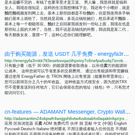
是永远赚不完的，有钱了也要享受才是王道。 男人嘛，我觉得就是钱和
女人。我现在很知足，这样的生活我想继续下去。我还有个小嗜好，就是
拍
照
拍
视频发到网上去。基本上那些妞都是不给
拍
的，但是我使用杀手锏
她们基本上就给了。当然就是花钱，多花点钱给她们，然后承诺不
拍
脸，
基本上每一个都能答应。
拍
好之后回家我就发到一些站上面，我现在也是
那些站上面的大神了。当然，我不说是花钱找的外围，我说我是富二代，
每天都换女友，显摆一下，这种心态你们能理解吧。
由于购买能源，发送 USDT 几乎免费 - energyfa3rnkk7lt3esebsvqaziihpxivy7c6nefpa6udq7izrobm2id.onion
http://energyfa3rnkk7lt3esebsvqaziihpxivy7c6nefpa6udq7izrobm2id.onion/zh
只有极少量（低于 30 000）的能源需要收取佣金，以补偿
卖
方的能源转
让成本。 这样您就可以节省更多的交易费用。 通过出售能源和带宽赚钱
通过使用 EnergyFather 在 TRON 网络上出售资源（能量和带宽单位），
您可以获得百分之几十的年收益。 这种收益方式很安全，因为您的TRX
币不需要发送到任何地方，它们会保留在您的地址（钱包）中，只有您才
能访问它们。
cn-features — ADAMANT Messenger, Crypto Wallet & Exchange
http://adamantim24okpwfr4wxjgsh6vtw4odoiabhsfaqaktnfqzrjrspjuid.onion/cn-features
应用 区块浏览器 买
卖
ADM 免费代币 伙伴 捐 贡献 中文 (中国) English
Русский Deutsch Italiano 绝对匿名 不用注册或者输入任何信息 不用邮
址和电话号码 不用用户设备的数据（如通讯录或者位置） 你的IP对对话