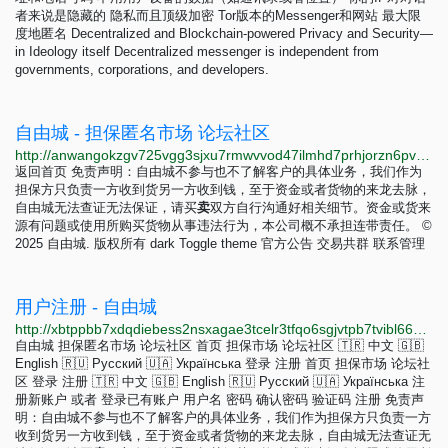
者来说是隐藏的 隐私而且顶级加密 Tor版本的Messenger和网站 最大限
度地匿名 Decentralized and Blockchain-powered Privacy and Security—
in Ideology itself Decentralized messenger is independent from
governments, corporations, and developers.
自由城 - 担保匿名市场 论坛社区
http://anwangokzgv725vgg3sjxu7rmwvvod47ilmhd7prhjorzn6pvngvruyd.onion/wGJOwZ2yxbQI7e9PavJmAldaUh471fxRogYyTldE/auth/signin
返回首页 免责声明：自由城不参与也不了解客户的具体业务，我们作为
担保方只负责一方收到货另一方收到钱，至于资金或者货物的来龙去脉，
自由城无法查证无法保证，请买
卖
双方自行沟通好相关细节。资金或货来
源有问题或使用所购买货物从事违法行为，本公司概不承担连带责任。 ©
2025 自由城. 版权所有 dark Toggle theme 官方公告 交易共群 联系管理
用户注册 - 自由城
http://xbtppbb7xdqdiebess2nsxagae3tcelr3tfqo6sgjvtpb7tvibl665qd.onion/zh/register
自由城 担保匿名市场 论坛社区 首页 担保市场 论坛社区 🇹🇷 中文 🇬🇧
English 🇷🇺 Русский 🇺🇦 Українська 登录 注册 首页 担保市场 论坛社
区 登录 注册 🇹🇷 中文 🇬🇧 English 🇷🇺 Русский 🇺🇦 Українська 注
册新账户 或者 登录已有账户 用户名 密码 确认密码 验证码 注册 免责声
明：自由城不参与也不了解客户的具体业务，我们作为担保方只负责一方
收到货另一方收到钱，至于资金或者货物的来龙去脉，自由城无法查证无