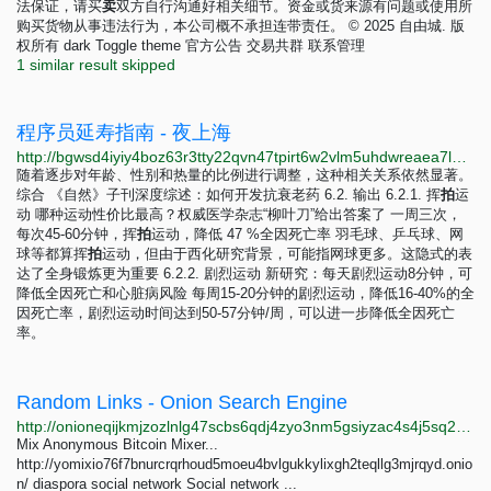
法保证，请买
卖
双方自行沟通好相关细节。资金或货来源有问题或使用所
购买货物从事违法行为，本公司概不承担连带责任。 © 2025 自由城. 版
权所有 dark Toggle theme 官方公告 交易共群 联系管理
1 similar result skipped
程序员延寿指南 - 夜上海
http://bgwsd4iyiy4boz63r3tty22qvn47tpirt6w2vlm5uhdwreaea7lbyiyd.onion/d/96-%E7%A8%8B%E5%BA%8F%E5%91%98%E5%BB%B6%E5%AF%BF%E6%8C%87%E5%8D%97
随着逐步对年龄、性别和热量的比例进行调整，这种相关关系依然显著。
综合 《自然》子刊深度综述：如何开发抗衰老药 6.2. 输出 6.2.1. 挥
拍
运
动 哪种运动性价比最高？权威医学杂志“柳叶刀”给出答案了 一周三次，
每次45-60分钟，挥
拍
运动，降低 47 %全因死亡率 羽毛球、乒乓球、网
球等都算挥
拍
运动，但由于西化研究背景，可能指网球更多。这隐式的表
达了全身锻炼更为重要 6.2.2. 剧烈运动 新研究：每天剧烈运动8分钟，可
降低全因死亡和心脏病风险 每周15-20分钟的剧烈运动，降低16-40%的全
因死亡率，剧烈运动时间达到50-57分钟/周，可以进一步降低全因死亡
率。
Random Links - Onion Search Engine
http://onioneqijkmjzozlnlg47scbs6qdj4zyo3nm5gsiyzac4s4j5sq2o6id.onion/random_links.php
Mix Anonymous Bitcoin Mixer...
http://yomixio76f7bnurcrqrhoud5moeu4bvlgukkylixgh2teqllg3mjrqyd.onio
n/ diaspora social network Social network ...