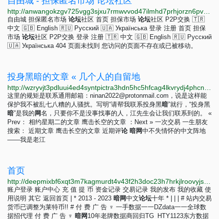
自由城 - 担保匿名市场 论坛社区
http://anwangokzgv725vgg3sjxu7rmwvvod47ilmhd7prhjorzn6pvngvruyd.onion/wGJOwZ2yxbQI7e9PavJmAldaUh471fxRogYyTldE/auth/signin
自由城 担保匿名市场
论
坛
社区 首页 担保市场
论
坛
社区 P2P交换 🇹🇷
中文 🇬🇧 English 🇷🇺 Русский 🇺🇦 Українська 登录 注册 首页 担保
市场
论
坛
社区 P2P交换 登录 注册 🇹🇷 中文 🇬🇧 English 🇷🇺 Русский
🇺🇦 Українська 404 页面未找到 您访问的页面不存在或已被移动。
投身黑暗的文章 « 几个人的自留地
http://wzryvjt3pdluui4ed4syntpictra3hdn5hc5hfcag4lkvrydj4phcnad.onion?p=728
这里的规矩是联系通用邮箱：
ninan2022@protonmail.com
，说是这样能
保护我不被乱七八糟的人骚扰。写明“请帮我联系投身黑
暗
”就行，“投身黑
暗
”是我的
网
名，只要你不是没事找事的人，江先生会让我们联系到的。 «
Prev： 相约星期二的文章 鹰击长空的文章 ：Next » 一次交易 一生朋友
搜索： 近期文章 鹰击长空的文章 近期评
论
暗
网
中不失情怀的中文阵地
——我是老江
首页
http://deepmixbf6xqt3m7kagmurdt4v43f2h3doc23h7hrkjlroovyjsvseqd.onion
账户登录 账户中心 充 值 提 币 资金记录 交易记录 我的发布 我的收藏 使
用说明 其它 返回首页 | * 2013 - 2023
暗
网
中文
论
坛
十年 * | | | # 站内交易
货币已调整为莱特币!! # 付 费 广 告 ♆ 一手数据一一DZdata一一全球数
据招代理 付 费 广 告 ♆
暗
网
10年老牌数据商回归TG_HTY1123东方数据