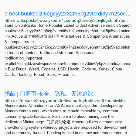
9 best buukseizl6egcyy2x32m5cg2vtcrdi6y7n2secodkye5mtmuk5jo5vad.onion Alternatives - OnionRanks
http://rankspeslx4jwbalykpdrn4zsdfuqq25wiioy3ibvjlbgshfph7jtqad.onion/alternative/buukseizl6egcyy2x32m5cg2vtcrdi6y7n2secodkye5mtmuk5jo5vad.onion
stars OnionRanks Home Popular Latest Oldest Advertise search Search
buukseizl6egcyy2x32m5cg2vtcrdi6y7n2secodkye5mtmuk5jo5vad.onion
link Active 最大的图片资源社区 Alternatives & Competitors Alternatives
& competitors to
buukseizl6egcyy2x32m5cg2vtcrdi6y7n2secodkye5mtmuk5jo5vad.onion
in terms of content, traffic and structure Sponsored
notification_important
bxp6oh6lpmj3dzxwr5wjeezr5xlsm4cum5mbuzv3diw2ykpzqutmlcad.onio
n Buy Drugs, Weed, Cocaine, LSD, Heroin, Codeine, Xanax, Clone
Cards, Hacking, Fraud, Guns, Firearms,...
捐献 | 门罗币-安全、隐私、无法追踪
http://xi2nhkuzm2hzgyedprs3n65wmudrq4rekbzire67oomiwk5x5h6w7nqd.onion/zh-cn/get-started/contributing
Monero uses @randomx, an ASIC-resistant algorithm developed by
Monero contributors, which aims to remain mineable by common
consumer-grade hardware. For more info about mining see the
dedicated Mining page. 门罗资助
论
坛
Monero utilizes a community
crowdfunding system whereby projects are proposed for development
and community-funded. Funding is held in escrow and remunerated to