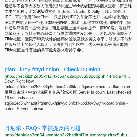
除此之外作为社区当然就会有聊天室和
论
坛
了，不过这些聊天室和BBS
论
坛
通常不会像大多数人使用的那种通过Web或者图形界面来查看，而是纯
文本的那种，比如
论
坛
通常会用 Bulletin Butter & Jelly ，聊天室会用
IRC，可以使用 WeeChat ，只是我对IRC的印象不太好，在终端使用的
IRC客户端没有一个使用体验好的😅，相比于其他在终端使用的软件，操
作通常只需要一些快捷键，而且界面上通常会有提示，而IRC客户端就只
能敲命令，而且还担心敲错了当成普通内容发出去……所以尽管我加入了
Tilde社区，受限于聊天软件的使用体验以及我的英文水平，所以并不能和
在服务器上的其他人聊天，没法参与到社区中，这么来看似乎我只能把
Tilde社区当作普通的共享服务器来看待了😭。
plan - kroy-fmyd.onion - Check It Onion
http://checkitzh2q35xf42lrtxc6a4o2aqpvvu5dpdophhl44rnqla7ffpkid.onion/kroynyb2xtnwqen4yatyf7niepktblzf767w745kxf6fmb23kct6fmyd.onion
Down Right Now
m4qamt7ck3flae252c33tp5mfcxc4uu6fifapc3gasx5uxmxotlvk6ad.onion -
暗
网
自由城 - 中文担保匿名交易
论
坛
社区 Server is down. Last checked
16 seconds ago.
zqj6s2ed5lwhrlatqt7fqhmdukfpinvycl3nfxkkupd3ov5wgfhkxoad.onion -
putem Server is down.
丹尼尔 - FAQ - 常被提及的问题
http://danielas3rtn54uwmofdo3x2bsdifr47huasnmbgqzfrec5ubupvtpid.onion/faq.php?lang=zh-Hans