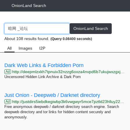
OnionLand Search
OnionLand Search
About 108 results found.
(Query 0.08400 seconds)
All
Images
I2P
Dark Web Links & Forbidden Porn
http://deepmlzxkh7tpnuiv32nzzg6oxza4nvpd6b7ukujwxzgxj2f33johuqd.onion
Ad
Uncensored Hidden Link Archive & Dark Porn
Just Onion - Deepweb / Darknet directory
http://justdirs5iebdkegiwbp3k6vwgwyr5mce7pztld23hlluy22ox4r3iad.onion
Ad
Free anonymous deepweb / darknet directory search engine. Search
deepweb directory and tor links for hidden content securely and
anonymously.