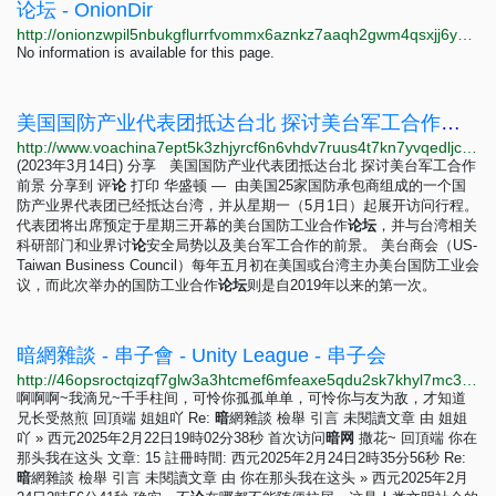
论坛 - OnionDir
http://onionzwpil5nbukgflurrfvommx6aznkz7aaqh2gwm4qsxjj6yvihxid.onion?query=%E8%AE%BA%E5%9D%9B
No information is available for this page.
美国国防产业代表团抵达台北 探讨美台军工合作前景
http://www.voachina7ept5k3zhjyrcf6n6vhdv7ruus4t7kn7yvqedljcfuqgqpyd.onion/a/us-defense-industry-delegation-arrives-in-taiwan-050223/7075227.html
(2023年3月14日) 分享 美国国防产业代表团抵达台北 探讨美台军工合作
前景 分享到 评
论
打印 华盛顿 — 由美国25家国防承包商组成的一个国
防产业界代表团已经抵达台湾，并从星期一（5月1日）起展开访问行程。
代表团将出席预定于星期三开幕的美台国防工业合作
论
坛
，并与台湾相关
科研部门和业界讨
论
安全局势以及美台军工合作的前景。 美台商会（US-
Taiwan Business Council）每年五月初在美国或台湾主办美台国防工业会
议，而此次举办的国防工业合作
论
坛
则是自2019年以来的第一次。
暗網雜談 - 串子會 - Unity League - 串子会
http://46opsroctqizqf7glw3a3htcmef6mfeaxe5qdu2sk7khyl7mc3wrfeqd.onion/viewtopic.php?p=155
啊啊啊~我滴兄~千手柱间，可怜你孤孤单单，可怜你与友为敌，才知道
兄长受熬煎 回頂端 姐姐吖 Re:
暗
網雜談 檢舉 引言 未閱讀文章 由 姐姐
吖 » 西元2025年2月22日19時02分38秒 首次访问
暗
网
撒花~ 回頂端 你在
那头我在这头 文章: 15 註冊時間: 西元2025年2月24日2時35分56秒 Re:
暗
網雜談 檢舉 引言 未閱讀文章 由 你在那头我在这头 » 西元2025年2月