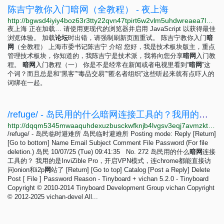
陈吉宁教你入门暗网（全教程） - 夜上海
http://bgwsd4iyiy4boz63r3tty22qvn47tpirt6w2vlm5uhdwreaea7lbyiyd.onion/d/83-%E9%99%88%E5%90%89%E5%AE%81%E6%95%99%E4%BD%A0%E5%85%A5%E9%97%A8%E6%9A%97%E7%BD%91%E5%85%A8%E6%95%99%E7%A8%8B
夜上海 正在加载… 请使用更现代的浏览器并启用 JavaScript 以获得最佳
浏览体验。 加载
论
坛
时出错，请强制刷新页面重试。 陈吉宁教你入门
暗
网
（全教程） 上海市委书记陈吉宁 介绍 您好，我是技术板块版主，重点
管理技术板块，你知道的，我陈吉宁是技术派，我将向您分享
暗
网
入门教
程。
暗
网
入门教程（一） 你是不是经常在新闻或者电视里看到“
暗
网
”这
个词？而且总是和“黑客”“毒品交易”“匿名者组织”这些听起来就有点吓人的
词绑在一起。
/refuge/ - 岛民用的什么暗网连接工具的？我用的是InviZible Pro，开启VPN模式，连chrome都能直接访问onion和i2p网站了
http://dqqm5345mwaaquhdexuzbusckwfknjb4lvgsv3eqj7avmzkt7fbw5tid.onion/refuge/res/272.html
/refuge/ - 岛民临时避难所 岛民临时避难所 Posting mode: Reply [Return]
[Go to bottom] Name Email Subject Comment File Password (For file
deletion.) 岛民 10/07/25 (Tue) 09:41:35 No. 272 岛民用的什么
暗
网
连接
工具的？ 我用的是InviZible Pro，开启VPN模式，连chrome都能直接访
问onion和i2p
网
站了 [Return] [Go to top] Catalog [Post a Reply] Delete
Post [ File ] Password Reason - Tinyboard + vichan 5.2.0 - Tinyboard
Copyright © 2010-2014 Tinyboard Development Group vichan Copyright
© 2012-2025 vichan-devel All...