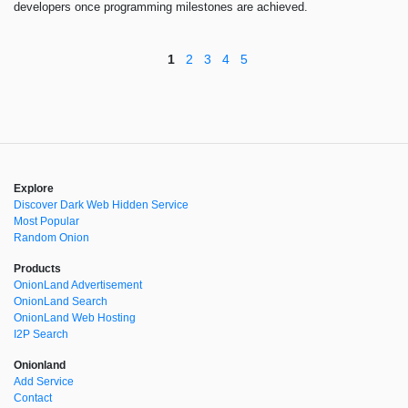
developers once programming milestones are achieved.
1
2
3
4
5
Explore
Discover Dark Web Hidden Service
Most Popular
Random Onion
Products
OnionLand Advertisement
OnionLand Search
OnionLand Web Hosting
I2P Search
Onionland
Add Service
Contact