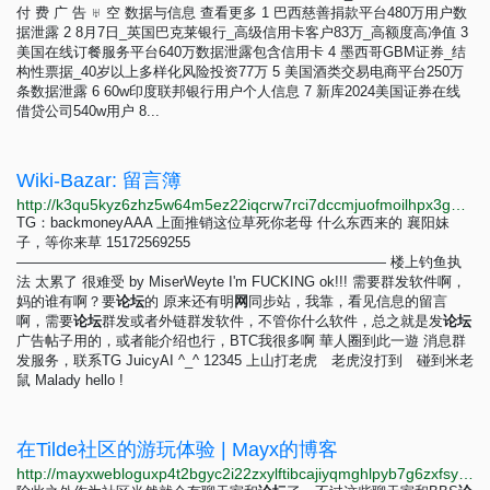
付 费 广 告 ♅ 空 数据与信息 查看更多 1 巴西慈善捐款平台480万用户数
据泄露 2 8月7日_英国巴克莱银行_高级信用卡客户83万_高额度高净值 3
美国在线订餐服务平台640万数据泄露包含信用卡 4 墨西哥GBM证券_结
构性票据_40岁以上多样化风险投资77万 5 美国酒类交易电商平台250万
条数据泄露 6 60w印度联邦银行用户个人信息 7 新库2024美国证券在线
借贷公司540w用户 8...
Wiki-Bazar: 留言簿
http://k3qu5kyz6zhz5w64m5ez22iqcrw7rci7dccmjuofmoilhpx3gqfip4ad.onion?page_id=留言簿
TG：backmoneyAAA 上面推销这位草死你老母 什么东西来的 襄阳妹
子，等你来草 15172569255
—————————————————————————— 楼上钓鱼执
法 太累了 很难受 by MiserWeyte I'm FUCKING ok!!! 需要群发软件啊，
妈的谁有啊？要
论
坛
的 原来还有明
网
同步站，我靠，看见信息的留言
啊，需要
论
坛
群发或者外链群发软件，不管你什么软件，总之就是发
论
坛
广告帖子用的，或者能介绍也行，BTC我很多啊 華人圈到此一遊 消息群
发服务，联系TG JuicyAI ^_^ 12345 上山打老虎 老虎沒打到 碰到米老
鼠 Malady hello !
在Tilde社区的游玩体验 | Mayx的博客
http://mayxwebloguxp4t2bgyc2i22zxylftibcajiyqmghlpyb7g6zxfsyiyd.onion/2025/08/10/tilde.html