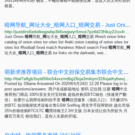
24日2時56分41秒 确实，不
论
在哪都不能随便拉屎，这是人类文明社会的
根基。
暗网导航_网址大全_暗网入口_暗网交易 - Just Onion
http://justdirs5iebdkegiwbp3k6vwgwyr5mce7pztld23hlluy22ox4r3iad.onion/site/an-wang-dao-hang-wang-zhi-da-quan-an-wang-ru-kou-an-wang-jiao-yi
Just Onion
暗
网
导航_
网
址大全_
暗
网
入口_
暗
网
交易 #fresh onion links
catalog of onion sites tor sites list #wiki onion catalog of onion sites tor
sites list #football fixed match #undress #devil search Find
暗
网
导航_
网
址大全_
暗
网
入口_
暗
网
交易 tor links on the darkweb, see...
萌新求推荐项目 - 联合中文担保交易集市联合中文担保交易集市
http://ttal7aftgb3sytd56io54sxzmdbg26qa3mkiym326xjathybwvj6ucqd.onion/answers/%E8%90%8C%E6%96%B0%E6%B1%82%E6%8E%A8%E8%8D%90%E9%A1%B9%E7%9B%AE
Posted by 33laine Answered On 2020年6月24日 12:28 Please log in to
post questions/answers: 用户名或邮箱地址 密码 记住我 注册
暗
网
中文
推荐热门商品 100%安全支付宝转账 超低价购买BTC钱包（快速资产翻
倍） 你要什么我帮你刷到你手里
暗
网
信贷服务（借款入口） 3天赚15%
的BTC 短信嗅探技术设备出售GSM Sniffing 用玄学手段帮助你 超出市场
25%价格收购BTC/LTC
暗
黑转账王2.3中文版 日本女优让你为所欲为 月
赚百万美元 相信我们，是你人生新的开端。