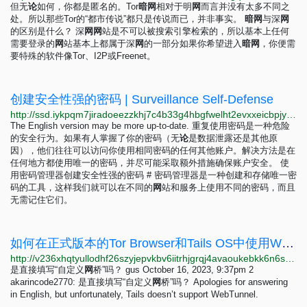
但无
论
如何，你都是匿名的。Tor
暗
网
相对于明
网
而言并没有太多不同之
处。所以那些Tor的“都市传说”都只是传说而已，并非事实。
暗
网
与深
网
的区别是什么？ 深
网
网
站是不可以被搜索引擎检索的，所以基本上任何
需要登录的
网
站基本上都属于深
网
的一部分如果你希望进入
暗
网
，你便需
要特殊的软件像Tor、I2P或Freenet。
创建安全性强的密码 | Surveillance Self-Defense
http://ssd.iykpqm7jiradoeezzkhj7c4b33g4hbgfwelht2evxxeicbpjy44c7ead.onion/zh-hans/module/cr%C3%A9er-des-mots-de-passe-robustes
The English version may be more up-to-date. 重复使用密码是一种危险
的安全行为。如果有人掌握了你的密码（无
论
是数据泄露还是其他原
因），他们往往可以访问你使用相同密码的任何其他账户。解决方法是在
任何地方都使用唯一的密码，并尽可能采取额外措施确保账户安全。 使
用密码管理器创建安全性强的密码 # 密码管理器是一种创建和存储唯一密
码的工具，这样我们就可以在不同的
网
站和服务上使用不同的密码，而且
无需记住它们。
如何在正式版本的Tor Browser和Tails OS中使用WebTunnel网桥？ - In your language - Tor Project Forum
http://v236xhqtyullodhf26szyjepvkbv6iitrhjgrqj4avaoukebkk6n6syd.onion/t/tor-browser-tails-os-webtunnel/9754
是直接填写“自定义
网
桥”吗？ gus October 16, 2023, 9:37pm 2
akarincode2770: 是直接填写“自定义
网
桥”吗？ Apologies for answering
in English, but unfortunately, Tails doesn’t support WebTunnel.