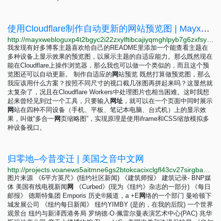
使用Cloudflare制作自动更新的网站预览图 | Mayx的博客
http://mayxwebloguxp4t2bgyc2i22zxylftibcajiyqmghlpyb7g6zxfsyiyd.onion/2025/07/24/screenshot.html
我发现有好多博客主题喜欢给自己的README里添加一个能查看主题在
多种设备上显示效果的预览图，以展示主题的自适应能力。那么既然现在
能在Cloudflare上操作浏览器，那么我也可以做一个类似的，而且这个预
览图还可以自动更新。 制作自适应的
网
站预览 既然打算做预览图，那么
我应该用什么方案？按照不同尺寸的视口截几张图再拼起来吗？这显然就
太复杂了，况且在Cloudflare Workers中处理图片也相当困难。这时我想
起来曾经见到过一个工具，只要输入
网
址
，就可以在一个页面中同时展示
网
站在四种不同设备（手机、平板、笔记本电脑、台式机）上的显示效
果，叫做“多合一
网
页缩略图”，实现原理是使用iframe和CSS缩放模拟多
种设备视口。
归零地–今昔变迁 | 美国之音中文网
http://projects.voanews5aitmne6gs2btokcacixclgfl43cv27sirgbauyyjylwpdtqd.onion/ground-zero/mandarin.html?utm_medium=referral&utm_campaign=voa-special-projects&utm_source=homepage
图片来源 《6平方英尺》(纽约社区新闻) 《建筑师报》 建筑记录- BNP媒
体 美国有线电视新闻
网
《Curbed》(现为《纽约》杂志的一部分) 《每日
邮报》 德斯特集团 Emporis 历史®频道，a +E
网
络的一个部门 曼哈顿下
城发展公司 《纽约每日新闻》 纽约YIMBY (是的，在我的后院) 一个世界
观景台 纽约与新泽西港务局 罗纳德·O·佩雷尔曼表演艺术中心(PAC) 兆华