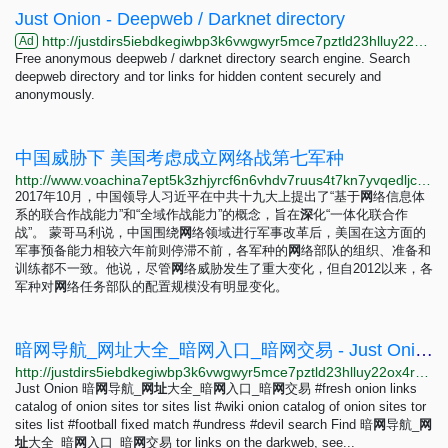
Just Onion - Deepweb / Darknet directory
http://justdirs5iebdkegiwbp3k6vwgwyr5mce7pztld23hlluy22ox4r3iad.onion
Ad
Free anonymous deepweb / darknet directory search engine. Search
deepweb directory and tor links for hidden content securely and
anonymously.
中国威胁下 美国考虑成立网络战第七军种
http://www.voachina7ept5k3zhjyrcf6n6vhdv7ruus4t7kn7yvqedljcfuqgqpyd.onion/a/us-cyber-force-20230501/7074644.html
2017年10月，中国领导人习近平在中共十九大上提出了“基于
网
络信息体
系的联合作战能力”和“全域作战能力”的概念，旨在
深
化“一体化联合作
战”。 蒙哥马利说，中国围绕
网
络领域进行军事改革后，美国在这方面的
军事预备能力相较六年前则停滞不前，各军种的
网
络部队的组织、准备和
训练都不一致。他说，尽管
网
络威胁发生了重大变化，但自2012以来，各
军种对
网
络任务部队的配置规模没有明显变化。
暗网导航_网址大全_暗网入口_暗网交易 - Just Onion
http://justdirs5iebdkegiwbp3k6vwgwyr5mce7pztld23hlluy22ox4r3iad.onion/site/an-wang-dao-hang-wang-zhi-da-quan-an-wang-ru-kou-an-wang-jiao-yi
Just Onion 暗
网
导航_
网
址
大全_暗
网
入口_暗
网
交易 #fresh onion links
catalog of onion sites tor sites list #wiki onion catalog of onion sites tor
sites list #football fixed match #undress #devil search Find 暗
网
导航_
网
址
大全_暗
网
入口_暗
网
交易 tor links on the darkweb, see...