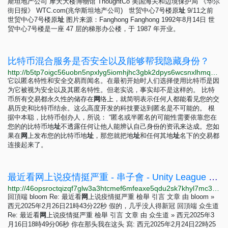
斯坦地产公司 摩天大楼博物馆 ThoughtCo 美国海关和边境保护局 《华尔
街日报》 WTC.com(兆华斯坦地产公司) 世贸中心7号楼原
址
9/11之前
世贸中心7号楼原
址
图片来源：Fanghong Fanghong 1992年8月14日 世
贸中心7号楼是一座 47 层的梯形办公楼，于 1987 年开业。
比特币混合服务是否安全以及能够帮我隐藏身份？
http://b5tp7oigc56uobn5npxlyg5iomhjhc3gbk2dpys6wcsnxlhmqmibxqyd.onion/zh/blog/are-bitcoin-mixing-services-safe-and-will-keep-my-anonymity.html
它以匿名特性和安全交易而闻名。在最初开始时人们选择使用比特币是因
为它被视为安全以及其匿名特性。但老实说，事实却不是这样的。 比特
币所有交易都永久性的储存在
网
络上，就简明表示任何人都能看见您的交
易历史和比特币结余。这么高度开发的科技要达到匿名是不可能的。 根
据中本聪，比特币创办人，所说： “匿名或半匿名的可能性需要依靠您在
您的的比特币地
址
不透露任何让他人能辨认自己身份的资讯来达成。您如
果在
网
上发布您的比特币地
址
，那您就把地
址
和任何其地
址
名下的交易都
连接起来了。
最近看网上说疫情挺严重 - 串子會 - Unity League - 串子会
http://46opsroctqizqf7glw3a3htcmef6mfeaxe5qdu2sk7khyl7mc3wrfeqd.onion/viewtopic.php?p=84
回頂端 bloom Re: 最近看
网
上说疫情挺严重 檢舉 引言 文章 由 bloom »
西元2025年2月26日21時43分22秒 假的，几乎没人得新冠 回頂端 众生道
Re: 最近看
网
上说疫情挺严重 檢舉 引言 文章 由 众生道 » 西元2025年3
月16日18時49分06秒 你在那头我在这头 寫: 西元2025年2月24日22時25