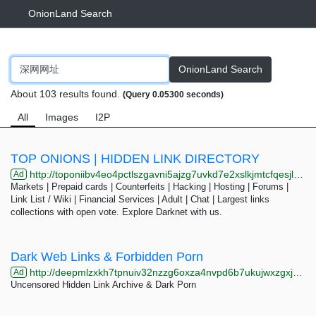
OnionLand Search
OnionLand Search
About 103 results found.
(Query 0.05300 seconds)
All
Images
I2P
TOP ONIONS | HIDDEN LINK DIRECTORY
http://toponiibv4eo4pctlszgavni5ajzg7uvkd7e2xslkjmtcfqesjlsqpid.onion/cat.php?cat=markets&page=7
Ad
Markets | Prepaid cards | Counterfeits | Hacking | Hosting | Forums |
Link List / Wiki | Financial Services | Adult | Chat | Largest links
collections with open vote. Explore Darknet with us.
Dark Web Links & Forbidden Porn
http://deepmlzxkh7tpnuiv32nzzg6oxza4nvpd6b7ukujwxzgxj2f33johuqd.onion
Ad
Uncensored Hidden Link Archive & Dark Porn