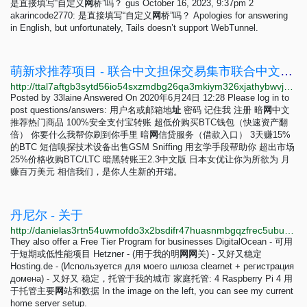
是直接填写“自定义
网
桥”吗？ gus October 16, 2023, 9:37pm 2
akarincode2770: 是直接填写“自定义
网
桥”吗？ Apologies for answering
in English, but unfortunately, Tails doesn’t support WebTunnel.
萌新求推荐项目 - 联合中文担保交易集市联合中文担保交易集市
http://ttal7aftgb3sytd56io54sxzmdbg26qa3mkiym326xjathybwvj6ucqd.onion/answers/%E8%90%8C%E6%96%B0%E6%B1%82%E6%8E%A8%E8%8D%90%E9%A1%B9%E7%9B%AE
Posted by 33laine Answered On 2020年6月24日 12:28 Please log in to
post questions/answers: 用户名或邮箱地
址
密码 记住我 注册 暗
网
中文
推荐热门商品 100%安全支付宝转账 超低价购买BTC钱包（快速资产翻
倍） 你要什么我帮你刷到你手里 暗
网
信贷服务（借款入口） 3天赚15%
的BTC 短信嗅探技术设备出售GSM Sniffing 用玄学手段帮助你 超出市场
25%价格收购BTC/LTC 暗黑转账王2.3中文版 日本女优让你为所欲为 月
赚百万美元 相信我们，是你人生新的开端。
丹尼尔 - 关于
http://danielas3rtn54uwmofdo3x2bsdifr47huasnmbgqzfrec5ubupvtpid.onion/about.php?lang=zh-Hans
They also offer a Free Tier Program for businesses DigitalOcean - 可用
于短期或低性能项目 Hetzner - (用于我的明
网
网
关) - 又好又稳定
Hosting.de - (Используется для моего шлюза clearnet + регистрация
домена) - 又好又 稳定，托管于我的城市 家庭托管: 4 Raspberry Pi 4 用
于托管主要
网
站和数据 In the image on the left, you can see my current
home server setup.