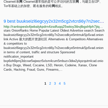
Clearnet/表
网
Clearnet通常指的是可公开访问的互联
网
，与建立在I2P、
Tor等基础上的加密、匿名服务的暗
网
相反。
9 best buukseizl6egcyy2x32m5cg2vtcrdi6y7n2secodkye5mtmuk5jo5vad.onion Alternatives - OnionRanks
http://rankspeslx4jwbalykpdrn4zsdfuqq25wiioy3ibvjlbgshfph7jtqad.onion/alternative/buukseizl6egcyy2x32m5cg2vtcrdi6y7n2secodkye5mtmuk5jo5vad.onion
stars OnionRanks Home Popular Latest Oldest Advertise search Search
buukseizl6egcyy2x32m5cg2vtcrdi6y7n2secodkye5mtmuk5jo5vad.onion
link Active 最大的图片资源社区 Alternatives & Competitors Alternatives
& competitors to
buukseizl6egcyy2x32m5cg2vtcrdi6y7n2secodkye5mtmuk5jo5vad.onion
in terms of content, traffic and structure Sponsored
notification_important
bxp6oh6lpmj3dzxwr5wjeezr5xlsm4cum5mbuzv3diw2ykpzqutmlcad.onio
n Buy Drugs, Weed, Cocaine, LSD, Heroin, Codeine, Xanax, Clone
Cards, Hacking, Fraud, Guns, Firearms,...
1
2
3
4
5