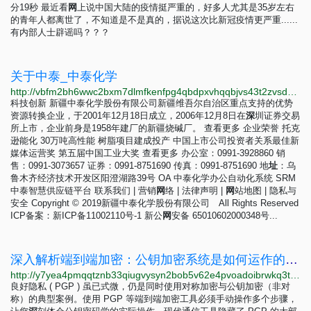
分19秒 最近看
网
上说中国大陆的疫情挺严重的，好多人尤其是35岁左右
的青年人都离世了，不知道是不是真的，据说这次比新冠疫情更严重......
有内部人士辟谣吗？？？
关于中泰_中泰化学
http://vbfm2bh6wwc2bxm7dlmfkenfpg4qbdpxvhqqbjvs43t2zvsdydnvkrid.onion/about/about.html
科技创新 新疆中泰化学股份有限公司新疆维吾尔自治区重点支持的优势
资源转换企业，于2001年12月18日成立，2006年12月8日在
深
圳证券交易
所上市，企业前身是1958年建厂的新疆烧碱厂。 查看更多 企业荣誉 托克
逊能化 30万吨高性能 树脂项目建成投产 中国上市公司投资者关系最佳新
媒体运营奖 第五届中国工业大奖 查看更多 办公室：0991-3928860 销
售：0991-3073657 证券：0991-8751690 传真：0991-8751690 地
址
：乌
鲁木齐经济技术开发区阳澄湖路39号 OA 中泰化学办公自动化系统 SRM
中泰智慧供应链平台 联系我们 | 营销
网
络 | 法律声明 |
网
站地图 | 隐私与
安全 Copyright © 2019新疆中泰化学股份有限公司 All Rights Reserved
ICP备案：新ICP备11002110号-1 新公
网
安备 65010602000348号...
深入解析端到端加密：公钥加密系统是如何运作的？ | Surveillance Self-Defense
http://y7yea4pmqqtznb33qiugvysyn2bob5v62e4pvoadoibrwkq3tsddjeyd.onion/zh-hans/module/deep-dive-end-end-encryption-how-do-public-key-encryption-systems-work
良好隐私 ( PGP ) 虽已式微，仍是同时使用对称加密与公钥加密（非对
称）的典型案例。使用 PGP 等端到端加密工具必须手动操作多个步骤，