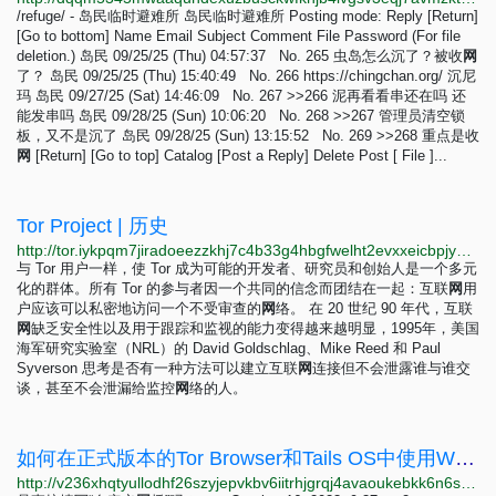
/refuge/ - 岛民临时避难所 岛民临时避难所 Posting mode: Reply [Return]
[Go to bottom] Name Email Subject Comment File Password (For file
deletion.) 岛民 09/25/25 (Thu) 04:57:37 No. 265 虫岛怎么沉了？被收
网
了？ 岛民 09/25/25 (Thu) 15:40:49 No. 266 https://chingchan.org/ 沉尼
玛 岛民 09/27/25 (Sat) 14:46:09 No. 267 >>266 泥再看看串还在吗 还
能发串吗 岛民 09/28/25 (Sun) 10:06:20 No. 268 >>267 管理员清空锁
板，又不是沉了 岛民 09/28/25 (Sun) 13:15:52 No. 269 >>268 重点是收
网
[Return] [Go to top] Catalog [Post a Reply] Delete Post [ File ]...
Tor Project | 历史
http://tor.iykpqm7jiradoeezzkhj7c4b33g4hbgfwelht2evxxeicbpjy44c7ead.onion/zh-CN/about
与 Tor 用户一样，使 Tor 成为可能的开发者、研究员和创始人是一个多元
化的群体。所有 Tor 的参与者因一个共同的信念而团结在一起：互联
网
用
户应该可以私密地访问一个不受审查的
网
络。 在 20 世纪 90 年代，互联
网
缺乏安全性以及用于跟踪和监视的能力变得越来越明显，1995年，美国
海军研究实验室（NRL）的 David Goldschlag、Mike Reed 和 Paul
Syverson 思考是否有一种方法可以建立互联
网
连接但不会泄露谁与谁交
谈，甚至不会泄漏给监控
网
络的人。
如何在正式版本的Tor Browser和Tails OS中使用WebTunnel网桥？ - In your language - Tor Project Forum
http://v236xhqtyullodhf26szyjepvkbv6iitrhjgrqj4avaoukebkk6n6syd.onion/t/tor-browser-tails-os-webtunnel/9754