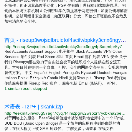
让您
深
刻体会公钥密码学的实际操作。现代通信工具隐藏了 PGP 的大部
分操作，但正因其高度手动化，PGP 仍有助于理解端到端加密原理。 密
钥的本质与关联机制 # 公钥密码学的前提基于两把密钥：加密公钥与解密
私钥。公钥可经非安全渠道（如互联
网
）分发，即使公开张贴也不会危及
加密消息的安全性。
首页 - riseup3wojsqlbruidtof4scifwbpkky3cnx6ngy4p3aqmfpr5y7soad.onion
http://riseup3wojsqlbruidtof4scifwbpkky3cnx6ngy4p3aqmfpr5y7soad.onion/zh
Red Accounts Account Support 电子邮件 Black Accounts VPN Other
Services 邮件列表 Pad Share 群组 首页 Email 邮件列表 VPN 安全 关于
我们 Riseup为那些致力于自由社会变革的组织或个人提供在线交流工
具。本项目旨在提供一个自由、可控、安全的
网
络交流平台，实现民主的
替代方案。 中文 Español English Português Pyccĸий Deutsch Français
Italiano Polski Ελληνικά Català Hindi 支持Riseup！ Riseup Red 我们为
传统服务提供 Riseup Red 账户， 服务包括 Email (IMAP)、 VPN 。
1 similar result skipped
术语表 - I2P+ | skank.i2p
http://eekmit5jhwo6g57agr7cyq7f4ihi2pgrw2wsozrf7ycbkna2pe4vhaqd.onion/glossary/index_zh.html
对于
网
络上的服务，Base64哈希值通常被映射到地
址
簿中的一个.i2p域。
BOB BOB (Basic Open Bridge) 是一个简单的应用程序到路由器的协
议，在很大程度上被 SAM 所取代。 了解更多，请查看 在线文档 .