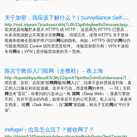
关于加密，我应该了解什么？ | Surveillance Self-Defense
http://ssd.iykpqm7jiradoeezzkhj7c4b33g4hbgfwelht2evxxeicbpjy44c7ead.onion/zh-hans/module/que-devrais-je-savoir-au-sujet-du-chiffrement%E2%80%89
若浏览器地
址
栏未显示 HTTPS 或 HTTP， 这是因为 HTTPS 已普及 ，
许多浏览器默认不再显示完整
网
址
。 但需注意，使用 HTTPS 并不意味
着服务能够全面保护用户访问
网
站的隐私。例如，HTTPS 保护的
网
站仍
可能使用跟踪 Cookie 或托管恶意软件。 传输层加密示例：VPN # 虚拟
专用
网
络 ( VPN ) 是传输层加密的另一范例。
陈吉宁教你入门暗网（全教程） - 夜上海
http://bgwsd4iyiy4boz63r3tty22qvn47tpirt6w2vlm5uhdwreaea7lbyiyd.onion/d/83-%E9%99%88%E5%90%89%E5%AE%81%E6%95%99%E4%BD%A0%E5%85%A5%E9%97%A8%E6%9A%97%E7%BD%91%E5%85%A8%E6%95%99%E7%A8%8B
用百度、谷歌、必应搜“暗
网
网
址
/暗
网
入口”，结果不是科普就是钓鱼，真
正的入口像在和你捉迷藏。这并非巧合，而是暗
网
的本性。 — 01｜互联
网
也有“盲区”，你看到的只是冰山一角
深
网
（Deep Web）：搜索引擎抓
不到，但并不违法的内容，如登录后可见的公司系统、私人论坛、未收录
文档库。 暗
网
（Dark Web）：比“
深
网
”更隐蔽，相当于互联
网
的“平行宇
宙”。
/refuge/ - 虫岛怎么沉了？被收网了？
http://dqqm5345mwaaquhdexuzbusckwfknjb4lvgsv3eqj7avmzkt7fbw5tid.onion/refuge/res/265.html