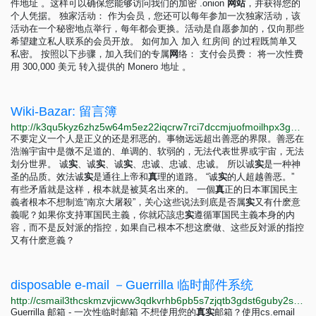
件地址 。这样可以确保您能够访问我们的加密 .onion
网
站
，并获得您的
个人凭据。 独家活动： 作为会员，您还可以每年参加一次独家活动，该
活动在一个秘密地点举行，每年都会更换。活动是自愿参加的，仅向那些
希望建立私人联系的会员开放。 如何加入 加入 红房间 的过程既简单又
私密。 按照以下步骤，加入我们的专属
网
络： 支付会员费： 将一次性费
用 300,000 美元 转入提供的 Monero 地址 。
Wiki-Bazar: 留言簿
http://k3qu5kyz6zhz5w64m5ez22iqcrw7rci7dccmjuofmoilhpx3gqfip4ad.onion?page_id=留言簿
不要定义一个人是正义的还是邪恶的。事物远远超出善恶的界限。善恶在
浩瀚宇宙中是微不足道的、单调的、软弱的，无法代表世界或宇宙，无法
划分世界。 诚
实
、诚
实
、诚
实
、忠诚、忠诚、忠诚。 所以诚
实
是一种神
圣的品质。效法诚
实
是通往上帝和
真
理的道路。 “诚
实
的人超越善恶。”
有些矛盾就是这样，根本就是被莫名出來的。 一個
真
正的日本軍国民主
義者根本不想制造“南京大屠殺”，关心这些说法到底是否属
实
又有什麽意
義呢？如果你支持軍国民主義，你就応該忠
实
遵循軍国民主義本身的内
容，而不是反対派的指控，如果自己根本不想这麽做、这些反対派的指控
又有什麽意義？
disposable e-mail －Guerrilla 临时邮件系统
http://csmail3thcskmzvjicww3qdkvrhb6pb5s7zjqtb3gdst6guby2stsiqd.onion/zh/inbox
Guerrilla 邮箱 - 一次性临时邮箱 不想使用您的
真
实
邮箱？使用cs.email