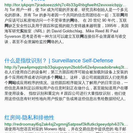
http://tor.iykpqm7jiradoeezzkhj7c4b33g4hbgfwelht2evxxeicbpjy44c7ead.onion/zh-CN/about
与 Tor 用户一样，使 Tor 成为可能的开发者、研究员和创始人是一个多元
化的群体。所有 Tor 的参与者因一个共同的信念而团结在一起：互联
网
用
户应该可以私密地访问一个不受审查的
网
络。 在 20 世纪 90 年代，互联
网
缺乏安全性以及用于跟踪和监视的能力变得越来越明显，1995年，美国
海军研究
实
验室（NRL）的 David Goldschlag、Mike Reed 和 Paul
Syverson 思考是否有一种方法可以建立互联
网
连接但不会泄露谁与谁交
谈，甚至不会泄漏给监控
网
络的人。
什么是指纹识别？ | Surveillance Self-Defense
http://y7yea4pmqqtznb33qiugvysyn2bob5v62e4pvoadoibrwkq3tsddjeyd.onion/zh-hans/module/what-fingerprinting
在人们使用自己的设备时，第三方跟踪程序可能会被加载到设备上安装的
多个应用程序或者访问的多个
网
站
上。这样，该公司就能跟踪人们使用多
个
网
站
或应用程序的情况。这些跟踪程序能深入了解用户的日常活动，一
些信息具体到足以得知用户在任意时刻正在做什么，甚至能知道用户在哪
里使用设备。 指纹识别和重定向 # 跟踪公司进行大量指纹识别，他们使
用这些信息有针对性地向用户投放广告或将这些信息出售给数据经纪人。
红房间-隐私和排他性
http://redroomayl6q2ak4sj2xgmnjj5atpswf3klfutkclgeeydph4i37kpqd.onion/cn.php
请使用与您语言对应的 Monero 地址 ，并在交易信息中提供您的 电子邮