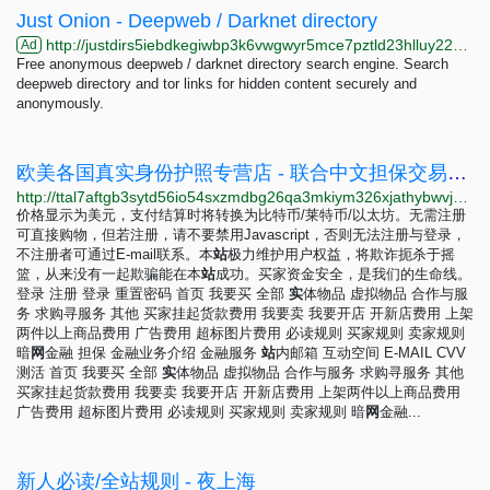
Just Onion - Deepweb / Darknet directory
http://justdirs5iebdkegiwbp3k6vwgwyr5mce7pztld23hlluy22ox4r3iad.onion
Ad
Free anonymous deepweb / darknet directory search engine. Search
deepweb directory and tor links for hidden content securely and
anonymously.
欧美各国真实身份护照专营店 - 联合中文担保交易集市联合中文担保交易集市
http://ttal7aftgb3sytd56io54sxzmdbg26qa3mkiym326xjathybwvj6ucqd.onion/archives/%E5%95%86%E5%BA%97/%E6%AC%A7%E7%BE%8E%E5%90%84%E5%9B%BD%E7%9C%9F%E5%AE%9E%E8%BA%AB%E4%BB%BD%E6%8A%A4%E7%85%A7%E4%B8%93%E8%90%A5%E5%BA%97
价格显示为美元，支付结算时将转换为比特币/莱特币/以太坊。无需注册
可直接购物，但若注册，请不要禁用Javascript，否则无法注册与登录，
不注册者可通过E-mail联系。本
站
极力维护用户权益，将欺诈扼杀于摇
篮，从来没有一起欺骗能在本
站
成功。买家资金安全，是我们的生命线。
登录 注册 登录 重置密码 首页 我要买 全部
实
体物品 虚拟物品 合作与服
务 求购寻服务 其他 买家挂起货款费用 我要卖 我要开店 开新店费用 上架
两件以上商品费用 广告费用 超标图片费用 必读规则 买家规则 卖家规则
暗
网
金融 担保 金融业务介绍 金融服务
站
内邮箱 互动空间 E-MAIL CVV
测活 首页 我要买 全部
实
体物品 虚拟物品 合作与服务 求购寻服务 其他
买家挂起货款费用 我要卖 我要开店 开新店费用 上架两件以上商品费用
广告费用 超标图片费用 必读规则 买家规则 卖家规则 暗
网
金融...
新人必读/全站规则 - 夜上海