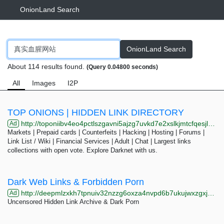
OnionLand Search
OnionLand Search
About 114 results found.
(Query 0.04800 seconds)
All
Images
I2P
TOP ONIONS | HIDDEN LINK DIRECTORY
http://toponiibv4eo4pctlszgavni5ajzg7uvkd7e2xslkjmtcfqesjlsqpid.onion/cat.php?cat=markets&page=7
Ad
Markets | Prepaid cards | Counterfeits | Hacking | Hosting | Forums |
Link List / Wiki | Financial Services | Adult | Chat | Largest links
collections with open vote. Explore Darknet with us.
Dark Web Links & Forbidden Porn
http://deepmlzxkh7tpnuiv32nzzg6oxza4nvpd6b7ukujwxzgxj2f33johuqd.onion
Ad
Uncensored Hidden Link Archive & Dark Porn