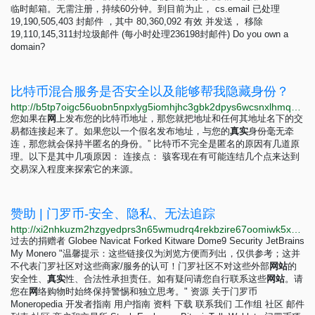
临时邮箱。无需注册，持续60分钟。到目前为止， cs.email 已处理
19,190,505,403 封邮件 ，其中 80,360,092 有效 并发送， 移除
19,110,145,311封垃圾邮件 (每小时处理236198封邮件) Do you own a
domain?
比特币混合服务是否安全以及能够帮我隐藏身份？
http://b5tp7oigc56uobn5npxlyg5iomhjhc3gbk2dpys6wcsnxlhmqmibxqyd.onion/zh/blog/are-bitcoin-mixing-services-safe-and-will-keep-my-anonymity.html
您如果在
网
上发布您的比特币地址，那您就把地址和任何其地址名下的交
易都连接起来了。如果您以一个假名发布地址，与您的
真
实
身份毫无牵
连，那您就会保持半匿名的身份。” 比特币不完全是匿名的原因有几道原
理。以下是其中几项原因： 连接点： 骇客现在有可能连结几个点来达到
交易深入程度来探索它的来源。
赞助 | 门罗币-安全、隐私、无法追踪
http://xi2nhkuzm2hzgyedprs3n65wmudrq4rekbzire67oomiwk5x5h6w7nqd.onion/zh-cn/community/sponsorships
过去的捐赠者 Globee Navicat Forked Kitware Dome9 Security JetBrains
My Monero "温馨提示：这些链接仅为浏览方便而列出，仅供参考；这并
不代表门罗社区对这些商家/服务的认可！门罗社区不对这些外部
网
站
的
安全性、
真
实
性、合法性承担责任。如有疑问请您自行联系这些
网
站
。请
您在
网
络购物时始终保持警惕和独立思考。" 资源 关于门罗币
Moneropedia 开发者指南 用户指南 资料 下载 联系我们 工作组 社区 邮件