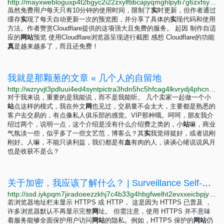
http://mayxwebloguxp4t2bgyc2i22zxylftibcajiyqmghlpyb7g6zxfsyiyd.onion/2025/07/24/screenshot.html
虽然免费用户每天只有10分钟的使用时间，限制了
实
时更新，但作者通过
缓存
实
现了每天自动更新一次的预览图，并分享了具体的
实
现代码和使用
方法。作者赞赏Cloudflare提供的这项强大且免费的服务。 起因 制作自适
应的
网
站
预览 使用Cloudflare浏览器呈现进行截图 感想 Cloudflare的功能
真
是越来越多了，而且还免费！
我就是那颗葱的文章 « 几个人的自留地
http://wzryvjt3pdluui4ed4syntpictra3hdn5hc5hfcag4lkvrydj4phcnad.onion?p=91
对于我来说，重要的是我能说，而不是我能听。 几个卖家一起做一个小
站
点这样的模式，我在外文
网
也见过，交易量不会太大，主要都是熟悉的
客户去交易的，有点像私人俱乐部的感觉。VIP那种哦。呵呵，朋友我介
绍过两个，说明一点，这个介绍是没有什么介绍费之类的，小
站
嘛，商业
气氛淡一些，似乎多了一些文艺范，博客么？其
实
我觉得挺好，或者说刚
刚好。人嘛，不能只谈利益，我们都是有
血
有肉的人，谈谈心绪说说风月
也是收获不是么？
关于加密，我应该了解什么？ | Surveillance Self-Defense
http://ssd.iykpqm7jiradoeezzkhj7c4b33g4hbgfwelht2evxxeicbpjy44c7ead.onion/zh-hans/module/que-devrais-je-savoir-au-sujet-du-chiffrement%E2%80%89
若浏览器地址栏未显示 HTTPS 或 HTTP， 这是因为 HTTPS 已普及 ，
许多浏览器默认不再显示完整
网
址。 但需注意，使用 HTTPS 并不意味
着服务能够全面保护用户访问
网
站
的隐私。例如，HTTPS 保护的
网
站
仍