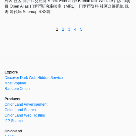
列表 社区 商户和交易所 Stack Exchange BitcoinTalk Weblate 门罗币项
目 Open Alias 门罗币研究
实
验室（MRL） 门罗币资料 社区众筹系统 规
则 源代码 Sitemap RSS源
1
2
3
4
5
Explore
Discover Dark Web Hidden Service
Most Popular
Random Onion
Products
OnionLand Advertisement
OnionLand Search
OnionLand Web Hosting
I2P Search
Onionland