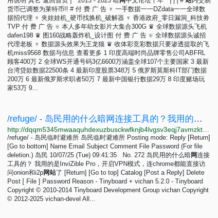
用说明 其它 返回首页 | * 2013 - 2023 暗
网
中文论坛十年 * | | | #
站
内交易
货币已调整为莱特币!! # 付 费 广 告 ♆ 一手数据一一DZdata一一全球数
据招代理 ♆ 夹娃娃机_硬币找换机_破解器 ♆ 香港政府_零日漏洞_科技劵
TVP 付 费 广 告 ♅ 本人多年幼女影片大集合300G ♛ 全球数据源头飞机
dafen198 ♛ 图160战略轰炸机_设计图 付 费 广 告 ♅ 全球数据源头诚招
代理老板 ♆ 数据源头效果为王龙猫 ♛ 收体彩竞彩数据只要渗透提取的飞
机miss9568 数据与信息 查看更多 1 印度高端时尚品牌零售公司ABFRL
顾客400万 2 全球WS开通号码3亿6600万涵盖全球107个主要国家 3 最新
台湾贷款数据22500条 4 最新印度股票348万 5 俄罗斯莫斯科IT部门数据
200万 6 最新俄罗斯求职者50万 7 最新中国银行数据29万 8 印度赌场玩
家53万 9...
/refuge/ - 岛民用的什么暗网连接工具的？我用的是InviZible Pro，开启VPN模式，连chrome都能直接访问onion和i2p网站了
http://dqqm5345mwaaquhdexuzbusckwfknjb4lvgsv3eqj7avmzkt7fbw5tid.onion/refuge/res/272.html
/refuge/ - 岛民临时避难所 岛民临时避难所 Posting mode: Reply [Return]
[Go to bottom] Name Email Subject Comment File Password (For file
deletion.) 岛民 10/07/25 (Tue) 09:41:35 No. 272 岛民用的什么暗
网
连接
工具的？ 我用的是InviZible Pro，开启VPN模式，连chrome都能直接访
问onion和i2p
网
站
了 [Return] [Go to top] Catalog [Post a Reply] Delete
Post [ File ] Password Reason - Tinyboard + vichan 5.2.0 - Tinyboard
Copyright © 2010-2014 Tinyboard Development Group vichan Copyright
© 2012-2025 vichan-devel All...