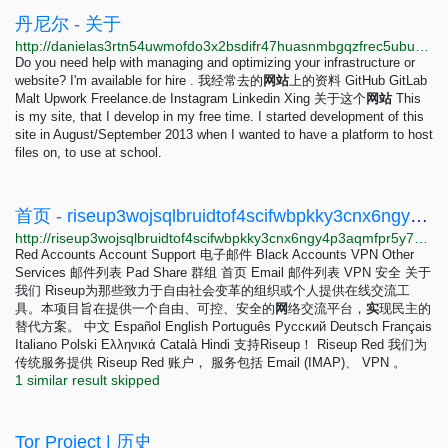
丹尼尔 - 关于
http://danielas3rtn54uwmofdo3x2bsdifr47huasnmbgqzfrec5ubupvtpid.onion/about.php?lang=zh-Hans
Do you need help with managing and optimizing your infrastructure or
website? I'm available for hire . 我经常去的
网
站
上的资料 GitHub GitLab
Malt Upwork Freelance.de Instagram Linkedin Xing 关于这个
网
站
This
is my site, that I develop in my free time. I started development of this
site in August/September 2013 when I wanted to have a platform to host
files on, to use at school.
首页 - riseup3wojsqlbruidtof4scifwbpkky3cnx6ngy4p3aqmfpr5y7soad.onion
http://riseup3wojsqlbruidtof4scifwbpkky3cnx6ngy4p3aqmfpr5y7soad.onion/zh
Red Accounts Account Support 电子邮件 Black Accounts VPN Other
Services 邮件列表 Pad Share 群组 首页 Email 邮件列表 VPN 安全 关于
我们 Riseup为那些致力于自由社会变革的组织或个人提供在线交流工
具。本项目旨在提供一个自由、可控、安全的
网
络交流平台，
实
现民主的
替代方案。 中文 Español English Português Pyccĸий Deutsch Français
Italiano Polski Ελληνικά Català Hindi 支持Riseup！ Riseup Red 我们为
传统服务提供 Riseup Red 账户， 服务包括 Email (IMAP)、 VPN 。
1 similar result skipped
Tor Project | 历史