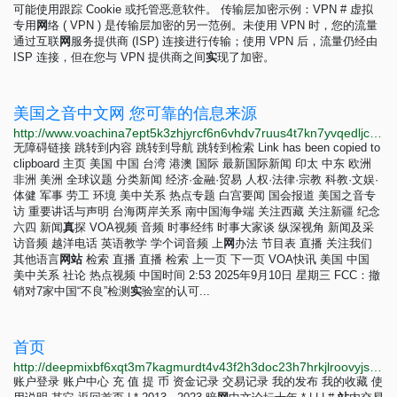
可能使用跟踪 Cookie 或托管恶意软件。 传输层加密示例：VPN # 虚拟
专用
网
络 ( VPN ) 是传输层加密的另一范例。未使用 VPN 时，您的流量
通过互联
网
服务提供商 (ISP) 连接进行传输；使用 VPN 后，流量仍经由
ISP 连接，但在您与 VPN 提供商之间
实
现了加密。
美国之音中文网 您可靠的信息来源
http://www.voachina7ept5k3zhjyrcf6n6vhdv7ruus4t7kn7yvqedljcfuqgqpyd.onion
无障碍链接 跳转到内容 跳转到导航 跳转到检索 Link has been copied to
clipboard 主页 美国 中国 台湾 港澳 国际 最新国际新闻 印太 中东 欧洲
非洲 美洲 全球议题 分类新闻 经济·金融·贸易 人权·法律·宗教 科教·文娱·
体健 军事 劳工 环境 美中关系 热点专题 白宫要闻 国会报道 美国之音专
访 重要讲话与声明 台海两岸关系 南中国海争端 关注西藏 关注新疆 纪念
六四 新闻
真
探 VOA视频 音频 时事经纬 时事大家谈 纵深视角 新闻及采
访音频 越洋电话 英语教学 学个词音频 上
网
办法 节目表 直播 关注我们
其他语言
网
站
检索 直播 直播 检索 上一页 下一页 VOA快讯 美国 中国
美中关系 社论 热点视频 中国时间 2:53 2025年9月10日 星期三 FCC：撤
销对7家中国“不良”检测
实
验室的认可...
首页
http://deepmixbf6xqt3m7kagmurdt4v43f2h3doc23h7hrkjlroovyjsvseqd.onion
账户登录 账户中心 充 值 提 币 资金记录 交易记录 我的发布 我的收藏 使