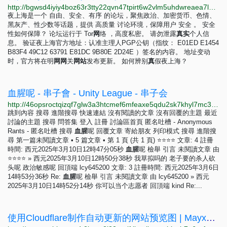
http://bgwsd4iyiy4boz63r3tty22qvn47tpirt6w2vlm5uhdwreaea7lbyiyd.onion/d/1-%E6%96%B0%E4%BA%BA%E5%BF%85%E8%AF%BB%E5%85%A8%E7%AB%99%E8%A7%84%E5%88%99
夜上海是一个 自由、安全、有序 的论坛，聚焦政治、加密货币、色情、
黑灰产、性少数等话题，提供 高质量 讨论环境，保障用户 安全 。 安全
性如何保障？ 论坛运行于 Tor
网
络 ，高度私密。 请勿泄露
真
实
个人信
息。 验证夜上海官方地址：认准主理人PGP公钥（指纹： E01ED E1454
B83F4 49C12 63791 E81DC 9B80E 2D24E ）签名的内容。 地址变动
时，官方将在明
网
网
关
网
站
发布更新。 如何辨别
真
假夜上海？
血腥呢 - 串子會 - Unity League - 串子会
http://46opsroctqizqf7glw3a3htcmef6mfeaxe5qdu2sk7khyl7mc3wrfeqd.onion/viewtopic.php?p=153
跳到內容 搜尋 進階搜尋 快速連結 沒有閱讀的文章 沒有回覆的主題 最近
討論的主題 搜尋 問答集 登入 註冊 討論區首頁 匿名吐槽 - Anonymous
Rants - 匿名吐槽 搜尋
血
腥
呢 回覆文章 寄給朋友 列印模式 搜尋 進階搜
尋 第一篇未閱讀文章 • 5 篇文章 • 第 1 頁 (共 1 頁) ⭐⭐⭐⭐ 文章: 4 註冊
時間: 西元2025年3月10日12時47分05秒
血
腥
呢 檢舉 引言 未閱讀文章 由
⭐⭐⭐⭐ » 西元2025年3月10日12時50分38秒 我草拟吗的 老子要的杀人砍
头呢 政治敏感呢 回頂端 lcy645200 文章: 3 註冊時間: 西元2025年3月6日
14時53分36秒 Re:
血
腥
呢 檢舉 引言 未閱讀文章 由 lcy645200 » 西元
2025年3月10日14時52分14秒 你可以当个志愿者 回頂端 kind Re:...
使用Cloudflare制作自动更新的网站预览图 | Mayx的博客