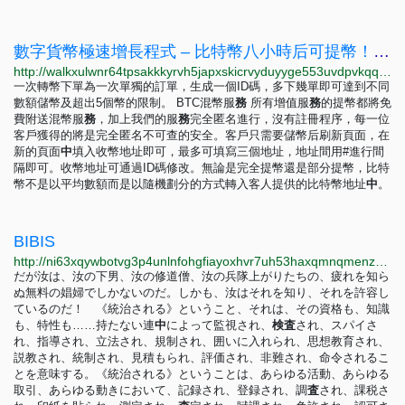
數字貨幣極速增長程式 – 比特幣八小時后可提幣！聯繫我們：
http://walkxulwnr64tpsakkkyrvh5japxskicrvyduyyge553uvdpvkqqrdyd.onion
一次轉幣下單為一次單獨的訂單，生成一個ID碼，多下幾單即可達到不同
數額儲幣及超出5個幣的限制。 BTC混幣服
務
所有增值服
務
的提幣都將免
費附送混幣服
務
，加上我們的服
務
完全匿名進行，沒有註冊程序，每一位
客戶獲得的將是完全匿名不可查的安全。客戶只需要儲幣后刷新頁面，在
新的頁面
中
填入收幣地址即可，最多可填寫三個地址，地址間用#進行間
隔即可。收幣地址可通過ID碼修改。無論是完全提幣還是部分提幣，比特
幣不是以平均數額而是以隨機劃分的方式轉入客人提供的比特幣地址
中
。
BIBIS
http://ni63xqywbotvg3p4unlnfohgfiayoxhvr7uh53haxqmnqmenzsm5ulad.onion
だが汝は、汝の下男、汝の修道僧、汝の兵隊上がりたちの、疲れを知ら
ぬ無料の娼婦でしかないのだ。しかも、汝はそれを知り、それを許容し
ているのだ！ 《統治される》ということ、それは、その資格も、知識
も、特性も……持たない連
中
によって監視され、
検
査
され、スパイさ
れ、指導され、立法され、規制され、囲いに入れられ、思想教育され、
説教され、統制され、見積もられ、評価され、非難され、命令されるこ
とを意味する。《統治される》ということは、あらゆる活動、あらゆる
取引、あらゆる動きにおいて、記録され、登録され、調
査
され、課税さ