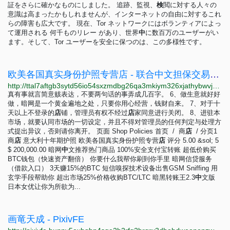
証をさらに確かなものにしました。 追跡、監視、
検
閲に対する人々の
意識は高まったかもしれませんが、インターネットの自由に対するこれ
らの障害も広大です。 現在、Tor ネットワークにはボランティアによっ
て運用される 何千ものリレー があり、世界
中
に数百万のユーザーがい
ます。そして、Tor ユーザーを安全に保つのは、この多様性です。
欧美各国真实身份护照专营店 - 联合中文担保交易集市联合中文担保交易集市
http://ttal7aftgb3sytd56io54sxzmdbg26qa3mkiym326xjathybwvj6ucqd.onion/archives/%E5%95%86%E5%BA%97/%E6%AC%A7%E7%BE%8E%E5%90%84%E5%9B%BD%E7%9C%9F%E5%AE%9E%E8%BA%AB%E4%BB%BD%E6%8A%A4%E7%85%A7%E4%B8%93%E8%90%A5%E5%BA%97
真有事就言简意赅表达，不要两句话的事弄成几百字。 6、做生意就好好
做，暗网是一个黄金遍地之处，只要你用心经营，钱财自来。 7、对于十
天以上不登录的
店
铺，管理员有权不经过
店
家同意进行关闭。 8、进驻本
市场，就要认同市场的一切设定，并且不得对管理员的任何判定与处理方
式提出异议，否则请你离开。 页面 Shop Policies 首页 / 商
店
/ 分页1
商
店
意大利十年期护照 欧美各国真实身份护照专营
店
评分 5.00 &sol; 5
$ 200,000.00 暗网
中
文推荐热门商品 100%安全支付宝转账 超低价购买
BTC钱包（快速资产翻倍） 你要什么我帮你刷到你手里 暗网信贷服务
（借款入口） 3天赚15%的BTC 短信嗅探技术设备出售GSM Sniffing 用
玄学手段帮助你 超出市场25%价格收购BTC/LTC 暗黑转账王2.3
中
文版
日本女优让你为所欲为...
画竜天成 - PixivFE