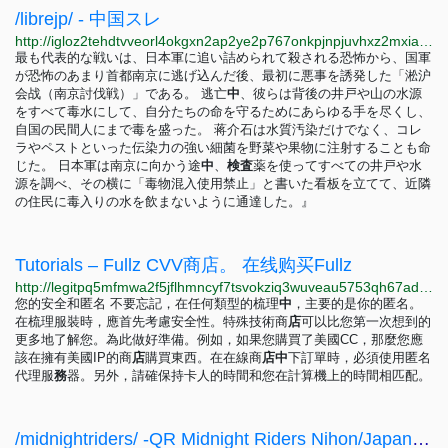
/librejp/ - 中国スレ
http://igloz2tehdtvveorl4okgxn2ap2ye2p767onkpjnpjuvhxz2mxiaxsqd.onion/librejp/thread/11533.html
最も代表的な戦いは、日本軍に追い詰められて殺される恐怖から、国軍
が恐怖のあまり首都南京に逃げ込んだ後、最初に悪事を誘発した「淞沪
会战（南京討伐戦）」である。 逃亡
中
、彼らは背後の井戸や山の水源
をすべて毒水にして、自分たちの命を守るためにあらゆる手を尽くし、
自国の民間人にまで毒を盛った。 蒋介石は水質汚染だけでなく、コレ
ラやペストといった伝染力の強い細菌を野菜や果物に注射することも命
じた。 日本軍は南京に向かう途
中
、
検
査
薬を使ってすべての井戸や水
源を調べ、その横に「毒物混入使用禁止」と書いた看板を立てて、近隣
の住民に毒入りの水を飲まないように通達した。』
Tutorials – Fullz CVV商店。 在线购买Fullz
http://legitpq5mfmwa2f5jflhmncyf7tsvokziq3wuveau5753qh67adyufqd.onion/zh/category/tutorials/index.html
您的安全和匿名 不要忘記，在任何類型的梳理
中
，主要的是你的匿名。
在梳理服裝時，應首先考慮安全性。特殊技術商
店
可以比您第一次想到的
更多地了解您。為此做好準備。例如，如果您購買了美國CC，那麼您應
該在擁有美國IP的商
店
購買東西。在在線商
店
中
下訂單時，必須使用匿名
代理服
務
器。另外，請確保持卡人的時間和您在計算機上的時間相匹配。
/midnightriders/ -QR Midnight Riders Nihon/Japan #2: The World Is Waking Up Edition