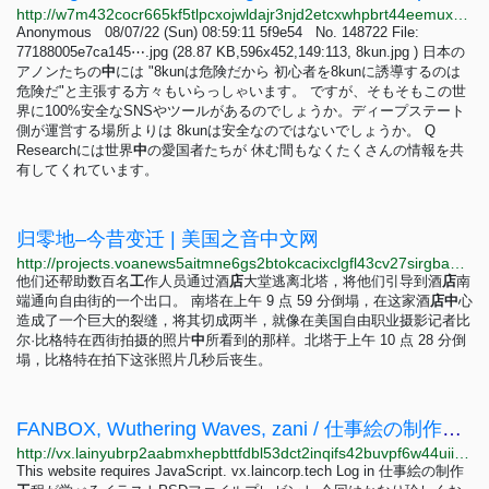
http://w7m432cocr665kf5tlpcxojwldajr3njd2etcxwhpbrt44eemuxhp7ad.onion/midnightriders/res/148213.html
Anonymous 08/07/22 (Sun) 08:59:11 5f9e54 No. 148722 File:
77188005e7ca145⋯.jpg (28.87 KB,596x452,149:113, 8kun.jpg ) 日本の
アノンたちの
中
には "8kunは危険だから 初心者を8kunに誘導するのは
危険だ"と主張する方々もいらっしゃいます。 ですが、そもそもこの世
界に100%安全なSNSやツールがあるのでしょうか。ディープステート
側が運営する場所よりは 8kunは安全なのではないでしょうか。 Q
Researchには世界
中
の愛国者たちが 休む間もなくたくさんの情報を共
有してくれています。
归零地–今昔变迁 | 美国之音中文网
http://projects.voanews5aitmne6gs2btokcacixclgfl43cv27sirgbauyyjylwpdtqd.onion/ground-zero/mandarin.html?utm_medium=referral&utm_campaign=voa-special-projects&utm_source=homepage
他们还帮助数百名
工
作人员通过酒
店
大堂逃离北塔，将他们引导到酒
店
南
端通向自由街的一个出口。 南塔在上午 9 点 59 分倒塌，在这家酒
店
中
心
造成了一个巨大的裂缝，将其切成两半，就像在美国自由职业摄影记者比
尔·比格特在西街拍摄的照片
中
所看到的那样。北塔于上午 10 点 28 分倒
塌，比格特在拍下这张照片几秒后丧生。
FANBOX, Wuthering Waves, zani / 仕事絵の制作工程が学べるイラストPSDファイルプレゼント | vx.laincorp.tech
http://vx.lainyubrp2aabmxhepbttfdbl53dct2inqifs42buvpf6w44uiitbeqd.onion/artworks/129871005
This website requires JavaScript. vx.laincorp.tech Log in 仕事絵の制作