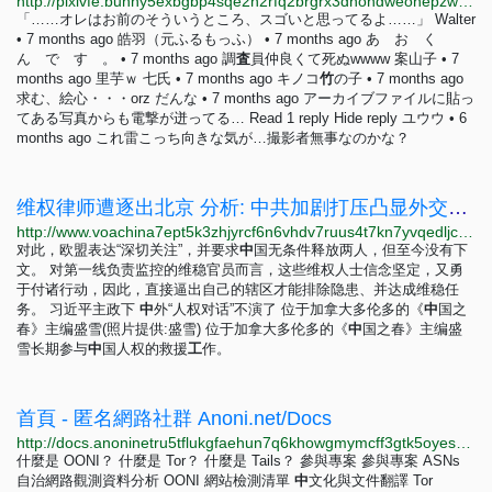
http://pixivfe.bunny5exbgbp4sqe2h2rfq2brgrx3dhohdweonepzwfgumfyygb35wyd.onion/artworks/126738151
「……オレはお前のそういうところ、スゴいと思ってるよ……」 Walter
• 7 months ago 皓羽（元ふるもっふ） • 7 months ago あ お く
ん で す 。 • 7 months ago 調
査
員仲良くて死ぬwwww 案山子 • 7
months ago 里芋ｗ 七氏 • 7 months ago キノコ
竹
の子 • 7 months ago
求む、絵心・・・orz だんな • 7 months ago アーカイブファイルに貼っ
てある写真からも電撃が迸ってる… Read 1 reply Hide reply ユウウ • 6
months ago これ雷こっち向きな気が…撮影者無事なのかな？
维权律师遭逐出北京 分析: 中共加剧打压凸显外交困境
http://www.voachina7ept5k3zhjyrcf6n6vhdv7ruus4t7kn7yvqedljcfuqgqpyd.onion/a/china-extends-repression-of-rights-lawyers/7080681.html
对此，欧盟表达“深切关注”，并要求
中
国无条件释放两人，但至今没有下
文。 对第一线负责监控的维稳官员而言，这些维权人士信念坚定，又勇
于付诸行动，因此，直接逼出自己的辖区才能排除隐患、并达成维稳任
务。 习近平主政下
中
外“人权对话”不演了 位于加拿大多伦多的《
中
国之
春》主编盛雪(照片提供:盛雪) 位于加拿大多伦多的《
中
国之春》主编盛
雪长期参与
中
国人权的救援
工
作。
首頁 - 匿名網路社群 Anoni.net/Docs
http://docs.anoninetru5tflukgfaehun7q6khowgmymcff3gtk5oyesqazhmfxtyd.onion
什麼是 OONI？ 什麼是 Tor？ 什麼是 Tails？ 參與專案 參與專案 ASNs
自治網路觀測資料分析 OONI 網站檢測清單
中
文化與文件翻譯 Tor