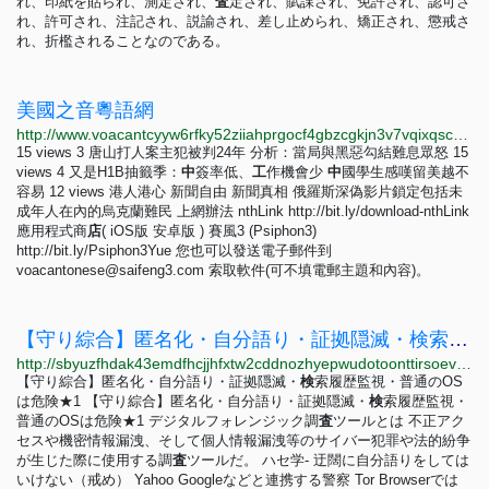
れ、印紙を貼られ、測定され、
査
定され、賦課され、免許され、認可さ
れ、許可され、注記され、説諭され、差し止められ、矯正され、懲戒さ
れ、折檻されることなのである。
美國之音粵語網
http://www.voacantcyyw6rfky52ziiahprgocf4gbzcgkjn3v7vqixqsca5fcncid.onion
15 views 3 唐山打人案主犯被判24年 分析：當局與黑惡勾結難息眾怒 15
views 4 又是H1B抽籤季：
中
簽率低、
工
作機會少
中
國學生感嘆留美越不
容易 12 views 港人港心 新聞自由 新聞真相 俄羅斯深偽影片鎖定包括未
成年人在內的烏克蘭難民 上網辦法 nthLink http://bit.ly/download-nthLink
應用程式商
店
( iOS版 安卓版 ) 賽風3 (Psiphon3)
http://bit.ly/Psiphon3Yue 您也可以發送電子郵件到
voacantonese@saifeng3.com
索取軟件(可不填電郵主題和內容)。
【守り綜合】匿名化・自分語り・証拠隠滅・検索履歴監視・普通のOSは危険★1
http://sbyuzfhdak43emdfhcjjhfxtw2cddnozhyepwudotoonttirsoevvcad.onion/archive/log/A0001.html
【守り綜合】匿名化・自分語り・証拠隠滅・
検
索履歴監視・普通のOS
は危険★1 【守り綜合】匿名化・自分語り・証拠隠滅・
検
索履歴監視・
普通のOSは危険★1 デジタルフォレンジック調
査
ツールとは 不正アク
セスや機密情報漏洩、そして個人情報漏洩等のサイバー犯罪や法的紛争
が生じた際に使用する調
査
ツールだ。 ハセ学- 迂闊に自分語りをしては
いけない（戒め） Yahoo Googleなどと連携する警察 Tor Browserでは