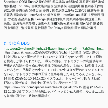
Snowflake OONI Run v2 操作說明 參與準備 參與準備 專案研究預先準備
如何搭建 Tor Relay 自我技能評估表 活動參與 活動參與 匿名網路
工
作坊
2025/08 籌備頁面 籌備頁面 籌備：匿名網路
工
作坊 2025/08 嚴選報告 嚴
選報告 網路政變 - InterSecLab 網路政變 - InterSecLab 摘要 主要發現 引
言 方法論 產品與服
務
Geedge 的運營與客戶 封鎖網路隱私與規避
工
具
結論、反思與未來步驟：反擊作為服
務
的數位威權主義 關於我們 關於我
們 持續關注 監控觀察 監控觀察 Tor Relays 觀測點 匿名網路社群 ¶...
たまゆらBBS
http://qop2yxohmc64jkphzz24kuemjltqwrpyy4g6nhn7zh3mzhihgmimnsid.onion
https://sputniknews.jp/20250903/20908798.html 13 匿名 (2025-10-08
11:04:28) ロシア軍が想定されていたより強くなかった理由として腐敗
と横流しが挙げられていた。 我らの国も、オトモダチへの利益供与や
中
抜きの容認や要らぬ仕事の発注で腐敗の度合いは高い。防衛費は大丈
夫だろうか。平和呆けの
中
で、ものすごい
中
抜きが行われているんじゃ
ないか。オトモダチのボロ
工
場に仕事を出したりしてるんじゃないか。
14 匿名 (2025-10-10 14:17:22) イスラエル、トゥーンベリ氏ら活動家
170人を国外追放 拘束
中
に不当な扱い受けたと主張
https://www.bbc.com/japanese/articles/c80g4j2d1p2o 15 匿名 (2025-10-
12 18:25:55) フランスが地味にヤバイ マクロン仏大統領、ルコルニュ氏
を首相に再任命 政治的混乱続く...