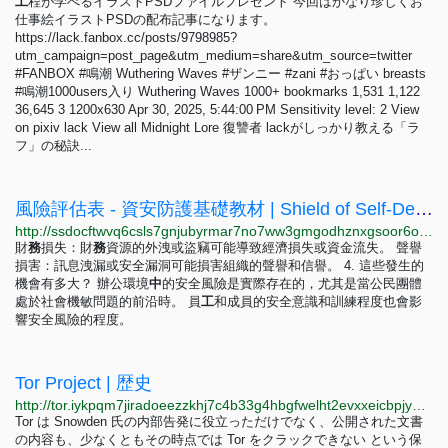
工
程が学べるイラストPSDファイルプレゼント 今回はかなり珍しくお
仕事絵イラストPSDの配布記事になります。
https://lack.fanbox.cc/posts/9798985?
utm_campaign=post_page&utm_medium=share&utm_source=twitter
#FANBOX #鳴潮 Wuthering Waves #ザンニー #zani #おっぱい breasts
#鳴潮1000users入り Wuthering Waves 1000+ bookmarks 1,531 1,122
36,645 3 1200x630 Apr 30, 2025, 5:44:00 PM Sensitivity level: 2 View
on pixiv lack View all Midnight Lore 復讐者 lackがしっかり教える「ラ
フ」の秘訣...
風險評估表 - 資安防護基礎教材 | Shield of Self-Defense (SSD)
http://ssdocftwvq6csls7gnjubyrmar7no7ww3gmgodhznxgsoor6ot42lrad.onion/user_guide/risk_assessment.html
財
務
損失：財
務
資源的外洩或盜竊可能導致經濟損失或資金流失。 聲譽
損害：訊息洩漏或安全漏洞可能損害組織的聲譽和信譽。 4. 這些發生的
機會有多大？ 辦公環境
中
的安全風險是實際存在的，尤其是當公民團體
處於社會機敏問題的前沿時。 員
工
和成員的安全意識和訓練程度也會影
響安全風險的程度。
Tor Project | 歴史
http://tor.iykpqm7jiradoeezzkhj7c4b33g4hbgfwelht2evxxeicbpjy44c7ead.onion/ja/about
Tor は Snowden 氏の内部告発に役立っただけでなく、公開された文書
の内容も、少なくともその時点では Tor をクラックできない という保