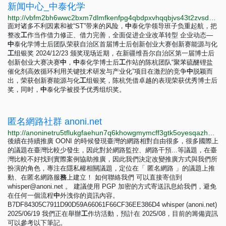
新闻中心_中泰化学
http://vbfm2bh6wwc2bxm7dlmfkenfpg4qbdpxvhqqbjvs43t2zvsdydnvkrid.onion/news/news.html
面对诸多不利因素和被“ST”带来的风险，
中
泰化学领导班子负重起航，把
整改
工
作当作借力修正、借力完善，全面促进企业改革转型 企业动态—
中
泰化学博士后团队荣获自治区首届博士后创新创业大赛创新赛能源与化
工
组银奖 2024/12/23 颁奖现场近期，在新疆维吾尔自治区第一届博士后
创新创业大赛决赛
中
，
中
泰化学博士后
工
作站的陈杭团队“聚苯硫醚锂盐
催化剂高效循环利用关键技术研发与产业化”项目在激烈的竞争
中
脱颖而
出，荣获创新赛能源与化
工
组银奖，陈杭凭借卓越的表现荣获优秀博士后
奖，同时，
中
泰化学被授予优秀组织奖。
匿名網路社群 anoni.net
http://anoninetru5tflukgfaehun7q6khowgmymcff3gtk5oyesqazhmfxtyd.onion
後續在持續推廣 OONI 的時候發現臺灣的網路相對自由很多，很多國際上
的議題在臺灣比較少發生，因此對於網路監控、網路干預...等議題，在臺
灣比較不好找到實際案例協助推廣，因此我們決定改變推廣方式與我們所
扮演的角色，專注在隱私權相關議題，定位在「 匿名網路 」的議題上推
動、在匿名網路服
務
上建立！ 如何聯絡我們 可以直接寄信到
whisper@anoni.net
。 建議使用 PGP 加密的方式寄送訊息給我們，避免
在任何一個流程
中
外洩你的資訊內容。
B7DF84305C7911D90D59A66061F66CF36EE386D4 whisper (anoni.net)
2025/06/19 我們正在舉辦
工
作坊活動，預計在 2025/08，目前的籌備資訊
可以參考以下筆記。