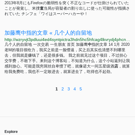
2013年8月にもFirefoxの脆弱性を突く不正なコードが仕掛けられていた
ことが発覚し、米捜
査
当局が容疑者の割り出しに使った可能性が指摘さ
れていた チンフェ「ワイはスーパーハカーや！
加藤鹰中指的文章 « 几个人的自留地
http://wzryvjt3pdluui4ed4syntpictra3hdn5hc5hfcag4lkvrydj4phcnad.onion?p=111
几个人的自留地 一次交易 一生朋友 首页 加藤鹰
中
指的文章 14 1月 2020
老M的项目很给力，我买之前是一脸懵逼，买之后其实也清楚不到哪里
去，但我就是赚钱了，还是很多钱。 我之前就见过这个项目，不过担心
交学费，不敢下手。来到这个博客站，不知道为什么，这个小站返到让我
感到放心。可能是我穷屌丝自卑惯了吧，就像诺大一间五星级酒
店
，就算
给我免费吃，我也不一定敢进去，就算进去了，吃得也不起劲。
1
2
3
4
5
Explore