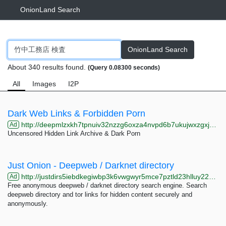
OnionLand Search
OnionLand Search
About 340 results found.
(Query 0.08300 seconds)
All
Images
I2P
Dark Web Links & Forbidden Porn
http://deepmlzxkh7tpnuiv32nzzg6oxza4nvpd6b7ukujwxzgxj2f33johuqd.onion
Ad
Uncensored Hidden Link Archive & Dark Porn
Just Onion - Deepweb / Darknet directory
http://justdirs5iebdkegiwbp3k6vwgwyr5mce7pztld23hlluy22ox4r3iad.onion
Ad
Free anonymous deepweb / darknet directory search engine. Search
deepweb directory and tor links for hidden content securely and
anonymously.