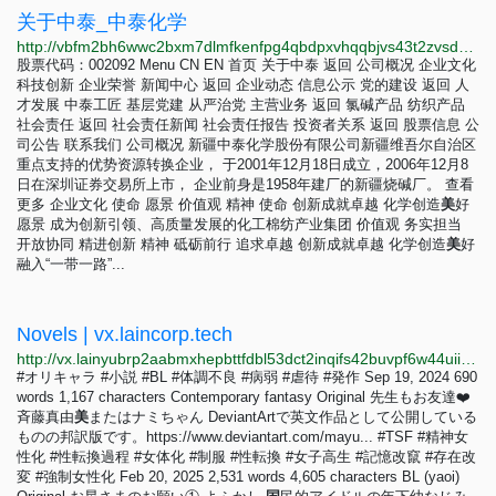
关于中泰_中泰化学
http://vbfm2bh6wwc2bxm7dlmfkenfpg4qbdpxvhqqbjvs43t2zvsdydnvkrid.onion/about/about.html
股票代码：002092 Menu CN EN 首页 关于中泰 返回 公司概况 企业文化
科技创新 企业荣誉 新闻中心 返回 企业动态 信息公示 党的建设 返回 人
才发展 中泰工匠 基层党建 从严治党 主营业务 返回 氯碱产品 纺织产品
社会责任 返回 社会责任新闻 社会责任报告 投资者关系 返回 股票信息 公
司公告 联系我们 公司概况 新疆中泰化学股份有限公司新疆维吾尔自治区
重点支持的优势资源转换企业， 于2001年12月18日成立，2006年12月8
日在深圳证券交易所上市， 企业前身是1958年建厂的新疆烧碱厂。 查看
更多 企业文化 使命 愿景 价值观 精神 使命 创新成就卓越 化学创造
美
好
愿景 成为创新引领、高质量发展的化工棉纺产业集团 价值观 务实担当
开放协同 精进创新 精神 砥砺前行 追求卓越 创新成就卓越 化学创造
美
好
融入“一带一路”...
Novels | vx.laincorp.tech
http://vx.lainyubrp2aabmxhepbttfdbl53dct2inqifs42buvpf6w44uiitbeqd.onion/novels
#オリキャラ #小説 #BL #体調不良 #病弱 #虐待 #発作 Sep 19, 2024 690
words 1,167 characters Contemporary fantasy Original 先生もお友達❤️
斉藤真由
美
またはナミちゃん DeviantArtで英文作品として公開している
ものの邦訳版です。https://www.deviantart.com/mayu... #TSF #精神女
性化 #性転換過程 #女体化 #制服 #性転換 #女子高生 #記憶改竄 #存在改
変 #強制女性化 Feb 20, 2025 2,531 words 4,605 characters BL (yaoi)