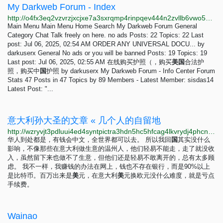
My Darkweb Forum - Index
http://o4fx3eq2vzvrzjxcjxe7a3sxrqmp4rinpqev444n2zvllb6vwo54qpyd.onion
Main Menu Main Menu Home Search My Darkweb Forum General
Category Chat Talk freely on here. no ads Posts: 22 Topics: 22 Last
post: Jul 06, 2025, 02:54 AM ORDER ANY UNIVERSAL DOCU... by
darkuserx General No ads or you will be banned Posts: 19 Topics: 19
Last post: Jul 06, 2025, 02:55 AM 在线购买护照（，购买
美
国
合法护
照，购买中
国
护照 by darkuserx My Darkweb Forum - Info Center Forum
Stats 47 Posts in 47 Topics by 89 Members - Latest Member: sisdas14
Latest Post: "...
意大利孙大圣的文章 « 几个人的自留地
http://wzryvjt3pdluui4ed4syntpictra3hdn5hc5hfcag4lkvrydj4phcnad.onion?p=232
华人到处都是，有钱会中文，全世界都可以去。 所以我回
国
其实没什么
影响，不像那些在意大利做生意的温州人，他们轻易不能走，走了就没收
入，虽然留下来也做不了生意，但他们还是轻易不敢离开的，总有太多顾
虑。 我不一样，我赚钱的办法在网上，钱也不存在银行，而是90%以上
是比特币。百万出来是
美
元，在意大利
美
元换欧元没什么难度，就是亏点
手续费。
Wainao