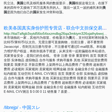
民立法。
美
国
公民及移民服务局的数据显示，
美
国
根据这项立法，在接下
来的四年中又接纳了35万流离失所的人。 随后一波又一波的难民来到
美
国
是因为他们自己的
国
家发生冲突和动荡。
欧美各国真实身份护照专营店 - 联合中文担保交易集市联合中文担保交易集市
http://ttal7aftgb3sytd56io54sxzmdbg26qa3mkiym326xjathybwvj6ucqd.onion/archives/%E5%95%86%E5%BA%97/%E6%AC%A7%E7%BE%8E%E5%90%84%E5%9B%BD%E7%9C%9F%E5%AE%9E%E8%BA%AB%E4%BB%BD%E6%8A%A4%E7%85%A7%E4%B8%93%E8%90%A5%E5%BA%97
本市场独此一家，其他均为假冒。价格显示为
美
元，支付结算时将转换为
比特币/莱特币/以太坊。无需注册可直接购物，但若注册，请不要禁用
Javascript，否则无法注册与登录，不注册者可通过E-mail联系。本站极
力维护用户权益，将欺诈扼杀于摇篮，从来没有一起欺骗能在本站成功。
买家资金安全，是我们的生命线。 登录 注册 登录 重置密码 首页 我要买
全部 实体物品 虚拟物品 合作与服务 求购寻服务 其他 买家挂起货款费用
我要卖 我要开店 开新店费用 上架两件以上商品费用 广告费用 超标图片
费用 必读规则 买家规则 卖家规则 暗网金融 担保 金融业务介绍 金融服务
站内邮箱 互动空间 E-MAIL CVV测活 首页 我要买 全部 实体物品 虚拟物
品 合作与服务 求购寻服务 其他 买家挂起货款费用 我要卖 我要开店 开新
店费用 上架两件以上商品费用 广告费用 超标图片费用 必读规则 买家规
则 卖家规则 暗网金融 担保 金融业务介绍 金融服务 站内邮箱 互动空间
E-MAIL CVV测活 $ 0.00 0 11 销售量 7 喜爱...
/librejp/ - 中国スレ