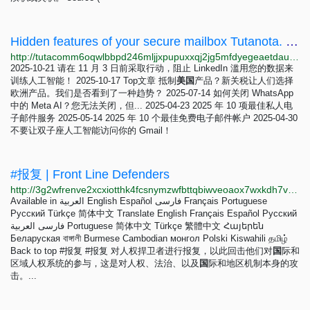
Hidden features of your secure mailbox Tutanota. | Tuta
http://tutacomm6oqwlbbpd246mljjxpupuxxqj2jg5mfdyegeaetdauigslad.onion/zh-hans/blog/hidden-features
2025-10-21 请在 11 月 3 日前采取行动，阻止 LinkedIn 滥用您的数据来
训练人工智能！ 2025-10-17 Top文章 抵制
美
国
产品？新关税让人们选择
欧洲产品。我们是否看到了一种趋势？ 2025-07-14 如何关闭 WhatsApp
中的 Meta AI？您无法关闭，但... 2025-04-23 2025 年 10 项最佳私人电
子邮件服务 2025-05-14 2025 年 10 个最佳免费电子邮件帐户 2025-04-30
不要让双子座人工智能访问你的 Gmail！
#报复 | Front Line Defenders
http://3g2wfrenve2xcxiotthk4fcsnymzwfbttqbiwveoaox7wxkdh7voouqd.onion/zh/violation/reprisals
Available in العربية English Español فارسی Français Portuguese
Русский Türkçe 简体中文 Translate English Français Español Русский
فارسی العربية Portuguese 简体中文 Türkçe 繁體中文 Հայերեն
Беларуская বাঙ্গালী Burmese Cambodian монгол Polski Kiswahili தமிழ்
Back to top #报复 #报复 对人权捍卫者进行报复，以此回击他们对
国
际和
区域人权系统的参与，这是对人权、法治、以及
国
际和地区机制本身的攻
击。...