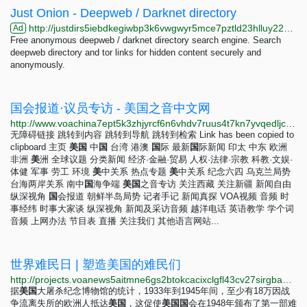
Just Onion - Deepweb / Darknet directory
http://justdirs5iebdkegiwbp3k6vwgwyr5mce7pztld23hlluy22ox4r3iad.onion
Ad
Free anonymous deepweb / darknet directory search engine. Search
deepweb directory and tor links for hidden content securely and
anonymously.
国会报道·议员专访 - 美国之音中文网
http://www.voachina7ept5k3zhjyrcf6n6vhdv7ruus4t7kn7yvqedljcfuqgqpyd.onion/z/5142
无障碍链接 跳转到内容 跳转到导航 跳转到检索 Link has been copied to
clipboard 主页
美
国
中
国
台湾 港澳
国
际 最新
国
际新闻 印太 中东 欧洲
非洲
美
洲 全球议题 分类新闻 经济·金融·贸易 人权·法律·宗教 科教·文娱·
体健 军事 劳工 环境
美
中关系 热点专题
美
中关系 纪念六四 乌克兰局势
台海两岸关系 南中
国
海争端
美
国
之音专访 关注西藏 关注新疆 新闻自由
纵深视角
国
会报道 朝鲜半岛局势 记者手记 新闻真探 VOA视频 音频 时
事经纬 时事大家谈 纵深视角 新闻及采访音频 越洋电话 英语教学 学个词
音频 上网办法 节目表 直播 关注我们 其他语言网站...
世界难民日 | 塑造美国的难民们
http://projects.voanews5aitmne6gs2btokcacixclgfl43cv27sirgbauyyjylwpdtqd.onion/refugees/world-refugee-day-2022/mandarin.html?utm_medium=referral&utm_campaign=voa-special-projects&utm_source=homepage
据
美
国
大屠杀纪念博物馆的统计，1933年到1945年间，至少有18万因战
争流离失所的欧洲人抵达
美
国
，这促使
美
国
国
会在1948年颁布了第一部难