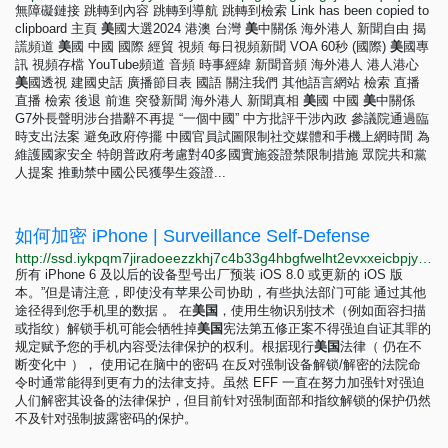
無障礙鏈接 跳轉到內容 跳轉到導航 跳轉到檢索 Link has been copied to
clipboard 主頁
美
國大選2024 港澳 台灣
美
中關係 海外港人 新聞自由 揭
謊頻道
美
國 中國 國際 經貿 視頻 每日視頻新聞 VOA 60秒 (國際)
美
國專
訊 視頻存檔 YouTube頻道 音頻 時事經緯 新聞音頻 海外港人 港人港心
美
國透視 建國史話 廣播節目表 國語 關注我們 其他語言網站 檢索 直播
直播 檢索 後退 前進 突發新聞 海外港人 新聞真相
美
國 中國
美
中關係
G7外長聲明涉台措辭不再提 “一個中國” 中方批評干涉內政 參議院通過臨
時支出法案 避免政府停擺 中國官員試圖限制社交媒體和手機上網時間 為
維護國家安全 特朗普政府考慮對40多國實施簽證禁限制措施 眾院共和黨
人提案 推動禁中國公民獲學生簽證...
如何加密 iPhone | Surveillance Self-Defense
http://ssd.iykpqm7jiradoeezzkhj7c4b33g4hbgfwelht2evxxeicbpjy44c7ead.onion/zh-hans/module/guide-pratique-chiffrer-votre-iphone
所有 iPhone 6 及以后的设备型号出厂预装 iOS 8.0 或更新的 iOS 版
本。”但是请注意，即使没有苹果公司协助，有些执法部门可能 通过其他
途径得到您手机里的数据 。 在
美
国
，使用生物识别技术（例如面容扫描
或指纹）解锁手机可能会牺牲掉
美
国
宪法第五修正案不得强迫自证其罪的
规定赋予您的手机内容受法律保护的权利。根据现行
美
国
法律（ 仍在不
断变化中 ）， 使用记在脑中的密码 在反对强制设备解锁/解密的法院命
令时通常能得到更有力的法律支持。虽然 EFF 一直在努力加强针对强迫
人们解密其设备的法律保护，但目前针对强制面部和指纹解锁的保护仍然
不及针对强制披露密码的保护。