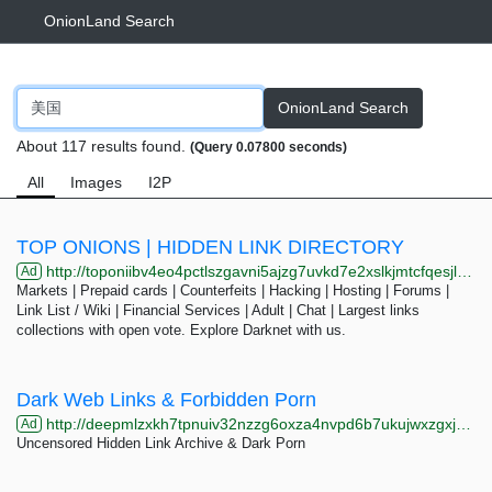
OnionLand Search
OnionLand Search
About 117 results found.
(Query 0.07800 seconds)
All
Images
I2P
TOP ONIONS | HIDDEN LINK DIRECTORY
http://toponiibv4eo4pctlszgavni5ajzg7uvkd7e2xslkjmtcfqesjlsqpid.onion/search.php?s=CHAN
Ad
Markets | Prepaid cards | Counterfeits | Hacking | Hosting | Forums |
Link List / Wiki | Financial Services | Adult | Chat | Largest links
collections with open vote. Explore Darknet with us.
Dark Web Links & Forbidden Porn
http://deepmlzxkh7tpnuiv32nzzg6oxza4nvpd6b7ukujwxzgxj2f33johuqd.onion
Ad
Uncensored Hidden Link Archive & Dark Porn