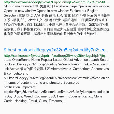
http://www.wainaoobqfyjvoyd76vjvx5cnyql62w4tnm6q7f4ihw5hfasqncjsyqd.onion
Skip to main content 繁 关注我们 Facebook page Opens in new window
Opens in new window Opens in new window Explore our English
Selection 主题 热点 人物 身份 政治 社会 文化 经济 环境 Fun 热词 #
美
中
关系 #硬核专访 #女性主义 #润潮 #欧洲 #黑暗遗址 由于
美
国
政府停止了
对我们的资助，自3月21日起，歪脑已停止各平台的更新。如果我们的资
金恢复，我们将恢复发布。目前自由亚洲电台普通话网站和社交媒体仍提
供有限的新闻更新。感谢您对歪脑和自由亚洲电台的支持与信任。
9 best buukseizl6egcyy2x32m5cg2vtcrdi6y7n2secodkye5mtmuk5jo5vad.onion Alternatives - OnionRanks
http://rankspeslx4jwbalykpdrn4zsdfuqq25wiioy3ibvjlbgshfph7jtqad.onion/alternative/buukseizl6egcyy2x32m5cg2vtcrdi6y7n2secodkye5mtmuk5jo5vad.onion
stars OnionRanks Home Popular Latest Oldest Advertise search Search
buukseizl6egcyy2x32m5cg2vtcrdi6y7n2secodkye5mtmuk5jo5vad.onion
link Active 最大的图片资源社区 Alternatives & Competitors Alternatives
& competitors to
buukseizl6egcyy2x32m5cg2vtcrdi6y7n2secodkye5mtmuk5jo5vad.onion
in terms of content, traffic and structure Sponsored
notification_important
bxp6oh6lpmj3dzxwr5wjeezr5xlsm4cum5mbuzv3diw2ykpzqutmlcad.onio
n Buy Drugs, Weed, Cocaine, LSD, Heroin, Codeine, Xanax, Clone
Cards, Hacking, Fraud, Guns, Firearms,...