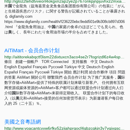
http://igloz2tehdtvveorl4okgxn2ap2ye2p767onkpjnpjuvhxz2mxiaxsqd.onion/librejp/thread/11533.html
米
国
で金龍魚（益海嘉里金龙鱼食品集团股份有限公司）の包装に「がん
と生殖器疾患のリスク」に関する警告が記載されていることが暴露され
る digfamily.com
https://www.digfamily.com/health/f236220ebc9edd501e9b308cb897d306
.html 『金龍魚食用油は、中
国
の家庭の食卓のほぼどこでも見られ、色
は
美
しく、長年にわたり食用油市場の半分を占めてきました。
AiTiMart - 会员合作计划
http://aititorekabqctf3ism22dixtuxcn3aco4se2r7fogrizdl6z4w4spyd.onion/cn/refs.html
條目 創建一個帳戶 TOR Connected 支持服務 中文 Deutsch
English Español Français Русский Türkiye 中文 Deutsch English
Español Français Русский Türkiye 開始 應計利潤 給合作夥伴 項目 問題
的答案 AitiMart 關於公司 聯繫我們 会员合作计划 为了推广其服务，
国
际
数字存储«AitiMart»提供了特殊的联属计划来吸引新客户。 任何拥有互联
网资源或媒体资源的«AitiMart»客户都可以通过联盟合作计划通过向人们
介绍
国
际数字存储«AitiMart»来获得定期收入。 联盟合作计划下的每日收
入（以
美
元和«AitiMart»接受的任何加密货币表示）为新邀请客户每日收
入的 25（二十五）％。
美國之音粵語網
http://www.voacantcyyw6rfky52ziiahprgocf4gbzcgkjn3v7vqixqsca5fcncid.onion