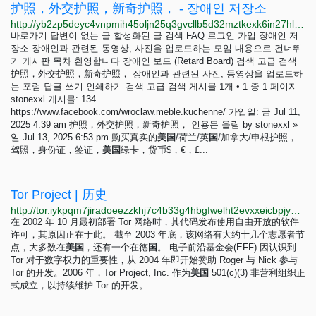
护照，外交护照，新奇护照， - 장애인 저장소
http://yb2zp5deyc4vnpmih45oljn25q3gvcllb5d32mztkexk6in27hlbtbyd.onion/viewtopic.php?p=37
바로가기 답변이 없는 글 할성화된 글 검색 FAQ 로그인 가입 장애인 저
장소 장애인과 관련된 동영상, 사진을 업로드하는 모임 내용으로 건너뛰
기 게시판 목차 환영합니다 장애인 보드 (Retard Board) 검색 고급 검색
护照，外交护照，新奇护照， 장애인과 관련된 사진, 동영상을 업로드하
는 포럼 답글 쓰기 인쇄하기 검색 고급 검색 게시물 1개 • 1 중 1 페이지
stonexxl 게시물: 134
https://www.facebook.com/wroclaw.meble.kuchenne/ 가입일: 금 Jul 11,
2025 4:39 am 护照，外交护照，新奇护照， 인용문 올림 by stonexxl »
일 Jul 13, 2025 6:53 pm 购买真实的
美
国
/荷兰/英
国
/加拿大/申根护照，
驾照，身份证，签证，
美
国
绿卡，货币$，€，£...
Tor Project | 历史
http://tor.iykpqm7jiradoeezzkhj7c4b33g4hbgfwelht2evxxeicbpjy44c7ead.onion/zh-CN/about
在 2002 年 10 月最初部署 Tor 网络时，其代码发布使用自由开放的软件
许可，其原因正在于此。 截至 2003 年底，该网络有大约十几个志愿者节
点，大多数在
美
国
，还有一个在德
国
。 电子前沿基金会(EFF) 因认识到
Tor 对于数字权力的重要性，从 2004 年即开始赞助 Roger 与 Nick 参与
Tor 的开发。2006 年，Tor Project, Inc. 作为
美
国
501(c)(3) 非营利组织正
式成立，以持续维护 Tor 的开发。