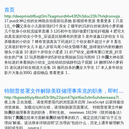
首页
http://deepmixbf6xqt3m7kagmurdt4v43f2h3doc23h7hrkjlroovyjsvseqd.onion
17 pua女神让你的女神跪在你面前玩弄她 影视猎奇资源 查看更多 1 只卖
1元_中
国
父亲在小儿面前强奸2个亲女 2 辍学的15岁白丝袜清纯小萝莉被
几个纹身小伙轮流猛草直播 3 12G初中生强奸做爱打架轮奸视频 4 肥宅大
叔真实迷奸幼女小学生_应该是比较稀有的资源 5 老外迷姦12岁幼女 6 玩
弄睡着的小幼女 7 稀有资源真实下药迷奸三个幼女都不超过十岁 8 畜生
父亲迷奸初中女儿 9 趁八岁双马尾小幼女昏睡不醒_放肆迷奸内射粉嫩的
馒头小逼逼 10 迷奸十岁幼女小柔柔 11 奸尸幼女_超稀有重口资源_奸淫
幼女的尸体 12 玩弄熟睡中的5岁幼女两姐妹贝拉与凯特 13 外
国
大神在医
务站迷奸来看病的小幼女_边给幼幼挂镇静剂边干屁眼 14 捆绑SM小萝莉
15 迷玩迷奸幼女精选大合集 16 服药自杀的
美
女大学生 17 本人多年幼女
影片大集合300G 虚拟物品 查看更多 1...
特朗普签署文件解除美联储理事库克的职务，即时生效。 - 夜上海
http://bgwsd4iyiy4boz63r3tty22qvn47tpirt6w2vlm5uhdwreaea7lbyiyd.onion/d/86-%E7%89%B9%E6%9C%97%E6%99%AE%E7%AD%BE%E7%BD%B2%E6%96%87%E4%BB%B6%E8%A7%A3%E9%99%A4%E7%BE%8E%E8%81%94%E5%82%A8%E7%90%86%E4%BA%8B%E5%BA%93%E5%85%8B%E7%9A%84%E8%81%8C%E5%8A%A1%E5%8D%B3%E6%97%B6%E7%94%9F%E6%95%88
夜上海 正在加载… 请使用更现代的浏览器并启用 JavaScript 以获得最佳
浏览体验。 加载论坛时出错，请强制刷新页面重试。 特朗普签署文件解
除
美
联储理事库克的职务，即时生效。 newnews 1913年《联邦储备法》
限制了
美
国
总统单方面解雇
美
联储理事的权力，规定总统只能“出于正当
理由”解雇。该法律未详细说明“正当理由”包括什么，历史上通常被理解为
渎职或失职。 source (