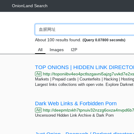
OnionLand Search
About 100 results found.
(Query 0.07800 seconds)
All
Images
I2P
TOP ONIONS | HIDDEN LINK DIRECT
http://toponiibv4eo4pctlszgavni5ajzg7uvkd7e2xslkjmtcfqesjlsqpid.
Ad
Markets | Prepaid cards | Counterfeits | Hacking | Hosting 
Largest links collections with open vote. Explore Darknet
Dark Web Links & Forbidden Porn
http://deepmlzxkh7tpnuiv32nzzg6oxza4nvpd6b7uku
Ad
Uncensored Hidden Link Archive & Dark Porn