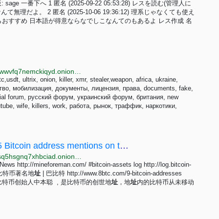
一番下へ 1 匿名 (2025-09-22 05:53:28) レスを読む(管理人に
だよ。 2 匿名 (2025-10-06 19:36:12) 理系じゃなくても使え
らおすすめ 日本語が得意ならなでしこなんてのもあるよ レス作成 名
http://ajzhydyl3qmdy4qfqxz4ozkpgjxukyi2vwqjoxm2rwwvfq7nemckiqyd.onion/viewtopic.php?p=12
t, ultrix, onion, killer, xmr, stealer,weapon, africa, ukraine,
ство, мобилизация, документы, лицензия, права, documents, fake,
cial forum, русский форум, украинский форум, британия, new
e, rutube, wife, killers, work, работа, рынок, траффик, наркотики,
1ez69snzzmepmzx3wpezmktrcbf2gpnq55 Bitcoin address mentions on the internet
http://walletdvl5avrmoxk2fwsf5b76zkmbkoo3r6kqeesq5hsgnq7xhbciad.onion/btc/1ez69snzzmepmzx3wpezmktrcbf2gpnq55
ews http://mineforeman.com/ #bitcoin-assets log http://log.bitcoin-
g 九大比特币著名地
址
| 巴比特 http://www.8btc.com/9-bitcoin-addresses
比特币创始人中本聪 , 是比特币的创世地
址
，地
址
内的比特币从未移动