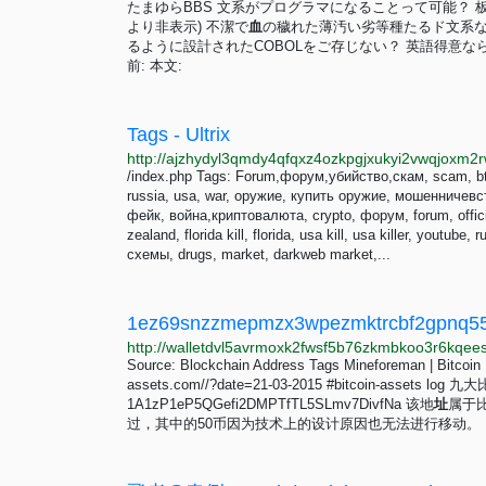
たまゆらBBS 文系がプログラマになることって可能？ 板: sage 
より非表示) 不潔で
血
の穢れた薄汚い劣等種たるド文系なんて無理
るように設計されたCOBOLをご存じない？ 英語得意な
前: 本文:
Tags - Ultrix
/index.php Tags: Forum,форум,убийство,скам, scam, btc,usd
russia, usa, war, оружие, купить оружие, мошенничев
фейк, война,криптовалюта, crypto, форум, forum, offi
zealand, florida kill, florida, usa kill, usa killer, youtub
схемы, drugs, market, darkweb market,...
Source: Blockchain Address Tags Mineforeman | Bitcoin N
assets.com//?date=21-03-2015 #bitcoin-assets lo
1A1zP1eP5QGefi2DMPTfTL5SLmv7DivfNa 该地
址
属于
过，其中的50币因为技术上的设计原因也无法进行移动。