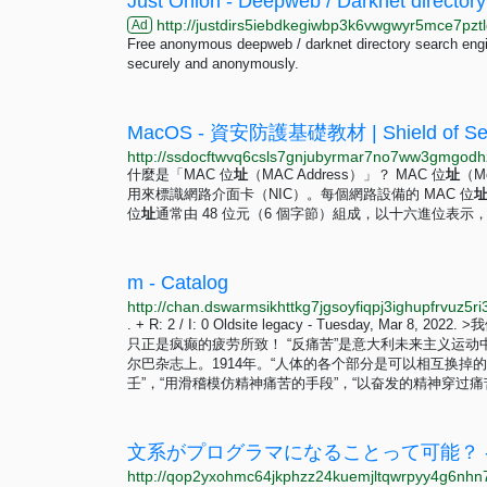
Just Onion - Deepweb / Darknet directory
http://justdirs5iebdkegiwbp3k6vwgwyr5mce7pztl
Ad
Free anonymous deepweb / darknet directory search engin
securely and anonymously.
MacOS - 資安防護基礎教材 | Shield of Self
什麼是「MAC 位
址
（MAC Address）」？ MAC 位
址
（M
用來標識網路介面卡（NIC）。每個網路設備的 MAC 位
位
址
通常由 48 位元（6 個字節）組成，以十六進位表示，並以
m - Catalog
. + R: 2 / I: 0 Oldsite legacy - Tuesday, Ma
只正是疯癫的疲劳所致！ “反痛苦”是意大利未来主义运
尔巴杂志上。1914年。“人体的各个部分是可以相互换掉
壬”，“用滑稽模仿精神痛苦的手段”，“以奋发的精神穿过痛苦”，
文系がプログラマになることって可能？ -