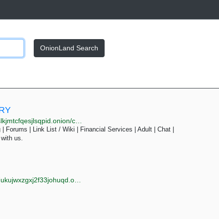
OnionLand Search
ORY
onion/cat.php?cat=markets&page=7
| Forums | Link List / Wiki | Financial Services | Adult | Chat |
 with us.
jwxzgxj2f33johuqd.onion