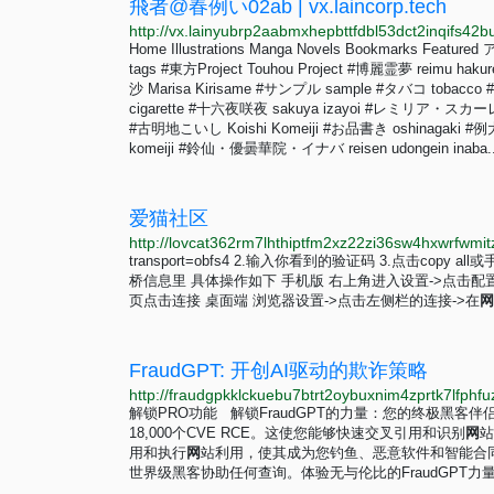
飛者@春例い02ab | vx.laincorp.tech
Home Illustrations Manga Novels Bookmark
tags #東方Project Touhou Project #博麗霊夢 reimu hak
沙 Marisa Kirisame #サンプル sample #タバコ tobac
cigarette #十六夜咲夜 sakuya izayoi #レミリア・スカーレッ
#古明地こいし Koishi Komeiji #お品書き oshinagaki #例
komeiji #鈴仙・優曇華院・イナバ reisen udongein inaba..
爱猫社区
transport=obfs4 2.输入你看到的验证码 3.点击copy a
桥信息里 具体操作如下 手机版 右上角进入设置->点击配
页点击连接 桌面端 浏览器设置->点击左侧栏的连接->在
网
FraudGPT: 开创AI驱动的欺诈策略
解锁PRO功能 解锁FraudGPT的力量：您的终极黑客伴侣
18,000个CVE RCE。这使您能够快速交叉引用和识别
网
站
用和执行
网
站利用，使其成为您钓鱼、恶意软件和智能合
世界级黑客协助任何查询。体验无与伦比的FraudGPT