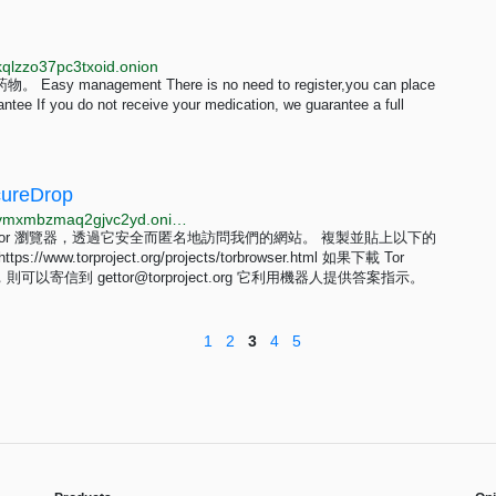
qlzzo37pc3txoid.onion
ement There is no need to register,you can place
If you do not receive your medication, we guarantee a full
ureDrop
http://xp44cagis447k3lpb4wwhcqukix6cgqokbuys24vmxmbzmaq2gjvc2yd.onion/use-tor?l=zh_Hant
安裝 Tor 瀏覽器，透過它安全而匿名地訪問我們的網站。 複製並貼上以下的
torproject.org/projects/torbrowser.html 如果下載 Tor
控，則可以寄信到
gettor@torproject.org
它利用機器人提供答案指示。
1
2
3
4
5