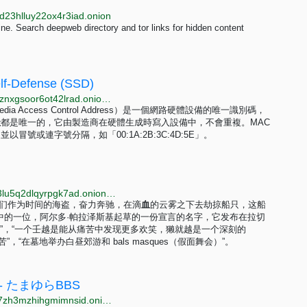
d23hlluy22ox4r3iad.onion
e. Search deepweb directory and tor links for hidden content
-Defense (SSD)
http://ssdocftwvq6csls7gnjubyrmar7no7ww3gmgodhznxgsoor6ot42lrad.onion/user_guide/devices/macOS.html
edia Access Control Address）是一個網路硬體設備的唯一識別碼，
址
都是唯一的，它由製造商在硬體生成時寫入設備中，不會重複。MAC
冒號或連字號分隔，如「00:1A:2B:3C:4D:5E」。
http://chan.dswarmsikhttkg7jgsoyfiqpj3ighupfrvuz5ri3lu5q2dlqyrpgk7ad.onion/m/catalog.html
r 8, 2022. >我们作为时间的海盗，奋力奔驰，在滴
血
的云雾之下去劫掠船只，这船
动中的一位，阿尔多·帕拉泽斯基起草的一份宣言的名字，它发布在拉切
的”，“一个壬越是能从痛苦中发现更多欢笑，獭就越是一个深刻的
“在墓地举办白昼郊游和 bals masques（假面舞会）”。
 たまゆらBBS
http://qop2yxohmc64jkphzz24kuemjltqwrpyy4g6nhn7zh3mzhihgmimnsid.onion/aEPAte1x