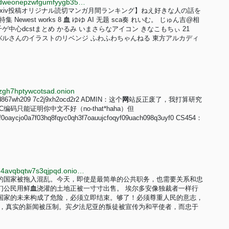
http://pixivfe.bunny5exbgbp4sqe2h2rfq2brgrx3dhohdweonepzwfgumfyygb35wyd.onion
版【pixiv投稿オリジナル読切マンガ月間ランキング】ねえ好きな人の話を
west works 8
血
ゆゆ AI 无题 sca奏 れいむ。 じゅん吉@相
千ゲ中心dcstまとめ かるみ いまさらなアイコン きなこもちぃ 21
大空スバルさんのイラストのリベンジ ふわふわちゃんねる 東方アルカディ
5zgh7hptywcotsad.onion
xyucd867wh209 7c2j9xh2ocd2r2 ADMIN：这个
网
站反正废了，我打算研究
码只能证明你中文不好（no-that*haha）但
f0oaycjo0a7f03hq8fqyc0qh3f7oauujcfoqyf09uach098q3uyf0 CS454：
http://f3h5tsrmip3w4bdg76kkbngpskqg3zemdojlzvan4avqbqtw7s3qjpqd.onion/opsjustice-zh.html
的国家被拖入混乱。今天，即使是最简单的公共职务，也需要关系和忠
们公民用鲜
血
浇灌的土地正被一寸寸出售。 埃尔多安像独裁者一样行
国家的未来构成了危险，必须立即结束。够了！必须尊重人民的意志，
中，真实的新闻被压制。宾夕法尼亚的叛徒被宣传为和平使者，而忠于