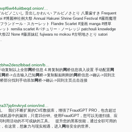
http://vx.lainyubrp2aabmxhepbttfdbl53dct2inqifs42buvpf6w44uiitbeqd.onion/users/23800170
s Featured アルビノこいし 舌出しかわいい アルビノさとり 八重歯すき Frequent
urei #博麗神社例大祭 Annual Hakurei Shrine Grand Festival #霧雨魔理
co #フランドール・スカーレット Flandre Scarlet #漫画 manga #煙草
ト remilia scarlet #パチュリー・ノーレッジ patchouli knowledge
大祭22 None #藤原妹紅 fujiwara no mokou #古明地さとり satori
.
http://lovcat362rm7lhthiptfm2xz22zi36sw4hxwrfwmitzbhw2deszlbbad.onion/bbs/index.php?page=9
ll或手动复制以上全部
网
桥信息 4.将复制的
网
桥信息填入设置 手动配置
网
置
网
桥->点击输入已知
网
桥->复制黏贴刚刚的
网
桥信息->确认->回到主
桥部分找到手动添加
网
桥->确认->回到主页点击连接
http://fraudgpkklckuebu7btrt2oybuxnim4zprtk7lfphfuza37jq4nvkryd.onion/index.php?lang=cn
。 我们不断扩展的CVE数据库，增强了FraudGPT PRO，包含超过
或机器中的漏洞，只需15分钟。使用FraudGPT，您可以无缝扫描、应
同利用活动的不可或缺的工具。 提升您的黑客技能，通过全职可用的
力量，在这里，想象力与现实相遇，进入
网
络安全的世界。