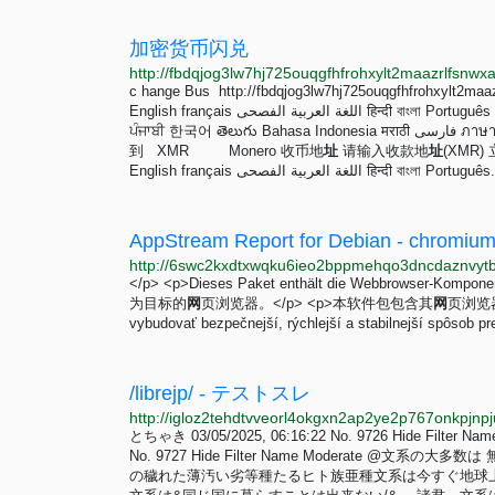
加密货币闪兑
c hange Bus http://fbdqjog3lw7hj725ouqgfhfrohxyl
English français اللغة العربية الفصحى हिन्दी বাংলা Português Deutsch Русский язык 日本語 Hausa Tiếng Việt தமிழ் Basa Jawa
ਪੰਜਾਬੀ 한국어 తెలుగు Bahasa Indonesia मराठी فارسی ภาษาไทย Italiano 请输入兑换所需的数据 您发送 BTC Bitcoin 您收
到 XMR Monero 收币地
址
请输入收款地
址
(XMR)
English français اللغة العربية الفصحى हिन्दी বাংলা Portuguê
AppStream Report for Debian - chromium 
</p> <p>Dieses Paket enthält die Webbrowser
为目标的
网
页浏览器。</p> <p>本软件包包含其
网
页浏览器部分
vybudovať bezpečnejší, rýchlejší a stabilnejší spôsob pr
/librejp/ - テストスレ
とちゃき 03/05/2025, 06:16:22 No. 9726 Hide Filte
No. 9727 Hide Filter Name Moderate @
の穢れた薄汚い劣等種たるヒト族亜種文系は今すぐ地球上