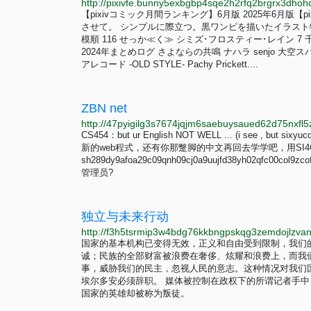
【pixivコミック月間ランキング】6月版 2025年6月
させて。 シンプルに際立つ。黒ワンピを描いたイラスト特集 Ne
模順 116 せっか≪く≫ シミズ･フロスティー･レイン 7 
2024年まとめログ さよならの共鳴 ナハラ senjo 
アレコード -OLD STYLE- Pachy Prickett....
ZBN net
http://47pyigilg3s7674jqjm6saebuysaued62d75nxfl
CS454：but ur English NOT WELL ... (i see , but si
新的web程式，还有你那蹩脚的中文再回去学学吧，用SI4C编
sh289dy9afoa29c09qnh09cj0a9uujfd38yh02qfc00col9zco
管理员?
独立与未来行动
国家的基本机构已变得无效，正义和自由受到限制，我们
诚；民族的全部财富被浪费在奢侈、炫耀和浪费上，而我
事，威胁我们的民主，忽视人民的意志。这种情况对我们
埃尔多安必须辞职。 媒体被控制在政权下的所谓记者手
国家的英雄却被称为叛徒。