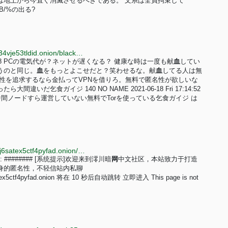
系は地上から今直ぐ消滅させるべきである。 文系は全員拘束して
ンB/%の出る?
http://5b7lrclibipnhlrh6gubuvn5yojfmtchthvi2onxaqtc34vje53tldid.onion/black2/u6m9vngs
 17:11:58 PCの電気代が？ネットが遅くなる？ 健康な時は一度も献
血
してい
うのと同じ。
血
をもっとよこせだと？笑わせるな。献
血
してる人は無
性を追求するなら金払ってVPNを借りろ。無料で匿名性が欲しいな
乞食ガイジ 140 NO NAME 2021-06-18 Fri 17:14:52
間ノードすら運営していない無料でTorを使っている乞食ガイジ は
http://33333333h45xwqlf3s3eu4bkd6y6bjswva75ys7j6satex5ctf4pyfad.onion/hola.html
ss: ######## [系统提示]欢迎来到澪川暗
网
中文社区，本站致力于打造
身的匿名性，不轻信站内私聊
6satex5ctf4pyfad.onion 将在 10 秒后自动跳转 立即进入 This page is not