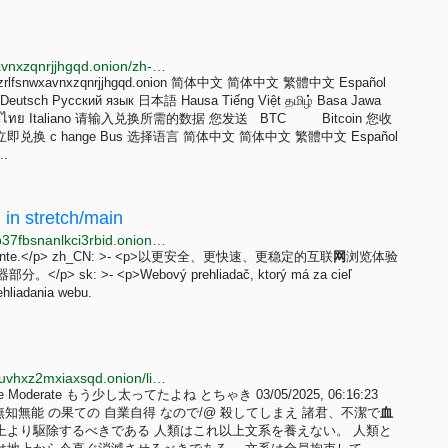
http://fbdqjog3lw7hj725ouqgfhfrohxylt2maazrlfsnwxavnxzqnrjjhgqd.onion/zh-Hans/exchange
t2maazrlfsnwxavnxzqnrjjhgqd.onion 简体中文 简体中文 繁體中文 Español
 立即兑换 c hange Bus 选择语言 简体中文 简体中文 繁體中文 Español
s...
in stretch/main
http://6swc2kxdtxwqku6ieo2bppmehqo3dncdaznvytb37fbsnanlkci3rbid.onion/stretch/main/metainfo/chromium.html
-Komponente.</p> zh_CN: >- <p>以更安全、更快速、更稳定的互联
网
浏览体验
。</p> sk: >- <p>Webový prehliadač, ktorý má za cieľ
ehliadania webu.
http://igloz2tehdtvveorl4okgxn2ap2ye2p767onkpjnpjuvhxz2mxiaxsqd.onion/librejp/thread/9724.html
r Name Moderate もう少し太ってたよね とちゃき 03/05/2025, 06:16:23
文系の大多数は 無知無能 の果ての 自業自得 なので/@ 殺してしまえ 諸君、不潔で
血
より駆除するべきである 人類はこれ以上文系を養えない。 人類と