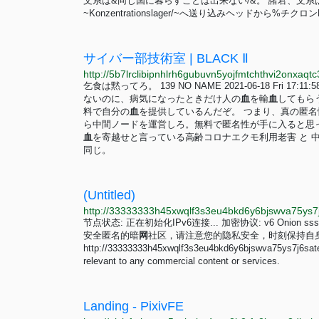
文系は&同じ国に暮らすことは出来ない/&。 諸君、文
~Konzentrationslager/~へ送り込みヘッドから%チクロ
サイバー部技術室 | BLACK Ⅱ
乞食は黙ってろ。 139 NO NAME 2021-06-18 Fri
ないのに、病気になったときだけ人の
血
を輸
血
してもら
料で自分の
血
を提供しているんだぞ。 つまり、真の匿名
ら中間ノードを運営しろ。無料で匿名性が手に入ると思ったら大間違いだ
血
を寄越せと言っている高齢コロナエクモ利用老害 と 中
同じ。
(Untitled)
节点状态: 正在初始化IPv6连接... 加密协议: v6 Onion s
安全匿名的暗
网
社区，请注意您的隐私安全，时刻保持自
http://33333333h45xwqlf3s3eu4bkd6y6bjswva75ys7j
relevant to any commercial content or services.
Landing - PixivFE