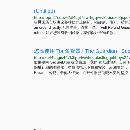
(Untitled)
http://tppn27sqewi2al4cgt7uwrhgqwrvkbpceze4jxpek
暗
网
医药市场供应各种处方止痛药、镇静剂、伟哥、精神药物。 Easy manag
an order directly.无需注册，直接下单。 Full Refund Guarantee 
refund.如果您没有收到药物，我们保证全额退款。
您應使用 Tor 瀏覽器 | The Guardian | Sec
如果要向 SecureDrop 提交資訊，我們 強烈建議您 
網
址
到您的瀏覽器，並依照指示下載和安裝 Tor 瀏覽器： https://www.
Browser 容易引發他人懷疑，而郵件服務商較不受到監