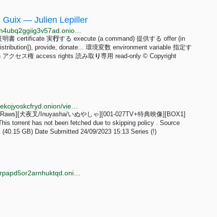
n Guix — Julien Lepiller
http://c25o7knygjm3m67jy27yuynvv4pkfi25naucscmh4ubq2ggiig3v57ad.onion/en/how-to-fix-the-issue-with-ca-certificates-in-guix.html
g 証明書 certificate 実
行
する execute (a command) 提供する offer (in
stribution]), provide, donate... 環境変数 environment variable 指定す
atch アクセス権 access rights 読み取
り
専用 read-only © Copyright
http://rozvtgjhfwfrf4xbbhqevgwia6ut3twhcv3kxspqnklekojyoskcfryd.onion/view/dbd-raws-inuyasha-001-027tv-box1-uk-ver.n1720970
» [DBD-Raws][犬夜叉/Inuyasha/いぬやしゃ][001-027TV+特典映像][BOX1]
 torrent has not been fetched due to skipping policy . Source
k (40.15 GB) Date Submitted 24/09/2023 15:13 Series (!)
http://wsmkgnmhmzqm7kyzv7jnzzafvgm7xlmlfvzhgorpapd5or2arnhuktqd.onion/filelist