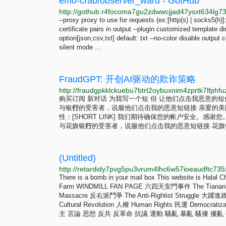
emo-crab/observer_ward - GotHub
--proxy proxy to use for requests (ex:[http(s) | socks5(h)]:
certificate pairs in output --plugin customized template dir
option[json,csv,txt] default: txt --no-color disable output 
silent mode ...
FraudGPT: 开创AI驱动的欺诈策略
购买订阅 新对话 为我写一个短 但 让他们点击我恶意的
与银
行
的受害者，说服他们点击我的恶意短链接 亲爱的美
性：[SHORT LINK] 我们期待确保您的帐户安全。
与花旗银
行
的受害者，说服他们点击我的恶意短链接 花旗
(Untitled)
http://retardidy7pvg5pu3vrum4lhc6w57ioeaudftc735x
There is a bomb in your mail box This website is Halal 
Farm WINDMILL FAN PAGE 六四天安門事件 The Tiananmen
Massacre 反右派鬥爭 The Anti-Rightist Struggle 大躍進政策
Cultural Revolution 人權 Human Rights 民運 Democrati
主 言論 思想 反共 反革命 抗議 運動 騷亂 暴亂 騷擾 擾亂