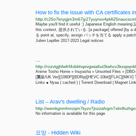
How to fix the issue with CA certificates i
Maybe you'll find it useful :) Japanese English meanin
this context, 提供されている: [a package] offered [by a di
る point at, specify, assign パッチを当てる apply a p
Julien Lepiller 2017-2023 Legal notices
...
Anime Tosho Home » Inuyasha » Unsorted Files 
[
英
版/UK.Ver][1080P][BDRip][HEVC-10bit][FLAC][MKV] This
Links ● Nyaa ( cached ) | Torrent Download | Magnet Lin
List – Arav's dwelling / Radio
No information is available for this page.
요망 - Hidden Wiki