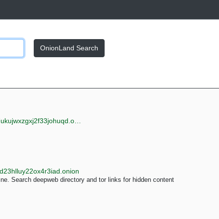
OnionLand Search
jwxzgxj2f33johuqd.onion
d23hlluy22ox4r3iad.onion
e. Search deepweb directory and tor links for hidden content