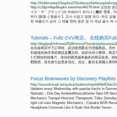
http://c2djzrn6qx6kupkn.onion/res/44178.html
イク・ザ・ブラッド )의 히메라기 유키나 (
姫
柊 雪菜 , Y
하다 (妖妄--) 형용사 1. 요사 스럽고 망령 되다. 하도 
한 애물인가 싶어 그 애물 한테 쏟은 정 이 새삼 골수 에 
Tutorials – Fullz CVV商店。 在线购买Full
在在線商店中下訂單時，必須使用匿名代理服務器。另外
到最後的操作系統應該是
英
文的。由於任何小事情，商店
1.打開你的想像力，使你的購買越來越多的商店批准。
行
購買，首先會引起更多信任。其次，數百名美國人將同
Focus Brainwaves by Discovery Playlists
Updates every Wednesday with popular tracks in German
Nulmatic - One Day AmbientMusicalGenre Take Off Nact
Mechanics Tranquil Horizons Therapeutic Tides Zensday
right cid ciaro Magnetic Mechanics - Cianaka MOR Re
Headphone Commute Like It Dude Slut Border Seven...