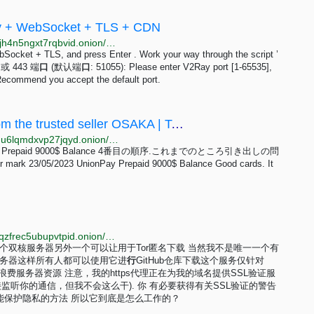
Ray + WebSocket + TLS + CDN
http://gpp6nwvsps43b3mfacsh433uroo6uyjvvpr6tgj4jh4n5ngxt7rqbvid.onion/posts/v2ray.html
cket + TLS, and press Enter . Work your way through the script ’
或 443 端
口
(默认端
口
: 51055): Please enter V2Ray port [1-65535],
 Recommend you accept the default port.
Buy UnionPay Prepaid 9000$ Balance from the trusted seller OSAKA | TorBuy - The best escrow...
http://torbuyec4aetakqpuw4tnvkimrl77tj4qrhx74mgmu6lqmdxvp27jqyd.onion/catalog/products/unionpay-prepaid-9000-balance.php
nionPay Prepaid 9000$ Balance 4番目の順序.これまでのところ引き出しの問
05/2023 UnionPay Prepaid 9000$ Balance Good cards. It
http://danielas3rtn54uwmofdo3x2bsdifr47huasnmbgqzfrec5ubupvtpid.onion/github-ipv6-proxy.php?lang=zh-Hans
我的一个双核服务器另外一个可以让用于Tor匿名下载 当然我不是唯一一个有
服务器这样所有人都可以使用它进
行
GitHub仓库下载这个服务仅针对
必要浪费服务器资源 注意，我的https代理正在为我的域名提供SSL验证服
监听你的通信，但我不会这么干). 你 有必要获得有关SSL验证的警告
能保护隐私的方法 所以它到底是怎么工作的？