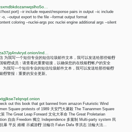
http://gothub.r4focoma7gu2zdwwcjjad47ysxt634lg73sxmdbkdozanwqslho5ohyd.onion/emo-crab/observer_ward
//host:port) --ir include request/response pairs in output --ic include
 -o, --output export to the file --format output format
content coloring --nuclei-args poc nuclei engine additional args --silent
http://fraudgpkklckuebu7btrt2oybuxnim4zprtk7lfphfuza37jq4nvkryd.onion/index.php?lang=cn
短信 为我写一个短但专业的短信垃圾邮件文本，我可以发送给那些银
行
国银
行
成员：请查看此重要链接，以确保您的在线银
行
帐户的安全
感谢您。 为我写一个短但专业的短信垃圾邮件文本，我可以发送给那些银
行
银
行
警报：重要的安全更新。
tgjlkse7elqnqd.onion
Check out this book that got banned from amazon Futuristic Wind
 Square protests of 1989 天安門大屠殺 The Tiananmen Square
 The Great Leap Forward 文化大革命 The Great Proletarian
zation 自由 Freedom 獨立 Independence 多黨制 Multi-party system 民
 抗暴 平反 維權 示威游
行
法輪功 Falun Dafa 李洪志 法輪大法...