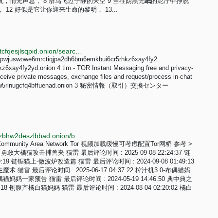
坑，悄无声息， 8 群鸟飞过宁静的天空 9 当在阴黑无
眠
的泥泞中挣脱
12 好似是它让你迎来生命的黎明， 13...
http://toponiibv4eo4pctlszgavni5ajzg7uvkd7e2xslkjmtcfqesjlsqpid.onion/search.php?s=CHAN
sclhpwjuswowe6mrctiqjpa2dh6bm6emkbui6cr5rhkz6xay4fy2
6xay4fy2yd.onion 4 tim - TOR Instant Messaging free and privacy-
ceive private messages, exchange files and request/process in-chat
mxoipcrw5rinugcfq4bffuenad.onion 3 秘密情報（取引）交換センター
http://lovcat362rm7lhthiptfm2xz22zi36sw4hxwrfwmitzbhw2deszlbbad.onion/bbs/index.php?page=9
ommunity Area Network Tor 视频加载缓慢可考虑配置Tor网桥 参考 >
敢大橘猫攻击捕兽夹 猫雷 最后评论时间 : 2025-09-08 22:24:37 链
:19 链锯猫上-微波炉改造篇 猫雷 最后评论时间 : 2024-09-08 01:49:13
生魔术 猫雷 最后评论时间 : 2025-06-17 04:37:22 榨汁机3.0-布偶猫妈
布偶猫妈妈一家预告 猫雷 最后评论时间 : 2024-05-19 14:46:50 典中典之
18 刨腹产橘白猫妈妈 猫雷 最后评论时间 : 2024-08-04 02:20:02 橘白