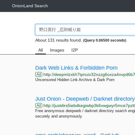
OnionLand Search
About 131 results found.
(Query 0.06500 seconds)
All
Images
I2P
Dark Web Links & Forbidden Porn
http://deepmlzxkh7tpnuiv32nzzg6oxza4nvpd6b7uku
Ad
Uncensored Hidden Link Archive & Dark Porn
Just Onion - Deepweb / Darknet directory
http://justdirs5iebdkegiwbp3k6vwgwyr5mce7pztl
Ad
Free anonymous deepweb / darknet directory search engin
securely and anonymously.