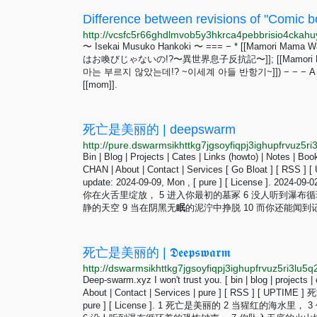
Difference between revisions of "Comic 
〜 Isekai Musuko Hankoki 〜 === − * [[Mamori Mama Wa
はお喚びじゃないの!?〜異世界息子反抗記〜]]; [[Mamori Mama wa O
마는 부르지 않았는데!? ~이세계 아들 반항기~]]) − − − A [[middle sc
[[mom]].
死亡是美丽的 | deepswarm
Bin | Blog | Projects | Cates | Links (howto) | Notes | Boo
CHAN | About | Contact | Services [ Go Bloat ] [ RSS 
update: 2024-09-09, Mon , [ pure ] [ Licens
你在火舌里绽放， 5 进入你最初的墓冢 6 没人听到瀑布
静的天空 9 当在阴黑无
眠
的泥泞中挣脱 10 而你还能闻到记
死亡是美丽的 | 𝕯𝖊𝖊𝖕𝖘𝖜𝖆𝖗𝖒
Deep-swarm.xyz I won't trust you. [ bin | blog | projects | ca
About | Contact | Services | pure ] [ RSS ] [ UPTIME ]
pure ] [ License ]. 1 死亡是美丽的 2 当猩红