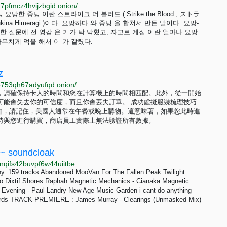
http://hiddenwep33eg4w225lcdwcez4iefacwpiia6cwg7pfmcz4hvijzbgid.onion/index.php?title=%EC%95%A0%EB%AC%BC
 요망한 중딩 요망한 중딩 이란 스트라이크 더 블러드 ( Strike the Blood , ストラ
ukina Himeragi )이다. 요망하다 와 중딩 을 합쳐서 만든 말이다. 요망-
당돌 한 질문에 전 영감 은 기가 탁 막혔고, 자고로 계집 이란 얼마나 요망
사무치게 억울 해서 이 가 갈렸다.
z
http://legitpq5mfmwa2f5jflhmncyf7tsvokziq3wuveau5753qh67adyufqd.onion/zh/category/tutorials/index.html
，請確保持卡人的時間和您在計算機上的時間相匹配。此外，從一開始
可能會失去你的可信度，而且你會丟失訂單。 成功虛擬服裝梳理技巧
例如，請記住，美國人通常在午餐或晚上購物。這意味著，如果您此時進
時與您進
行
購買，商店員工實際上無法驗證所有數據。
 ~ soundcloak
http://soundcloak.lainyubrp2aabmxhepbttfdbl53dct2inqifs42buvpf6w44uiitbeqd.onion/sc-playlists-de/sets/focus-brainwaves
y. 159 tracks Abandoned MooVan For The Fallen Peak Twilight
o Dixtif Shores Raphah Magnetic Mechanics - Cianaka Magnetic
 Evening - Paul Landry New Age Music Garden i cant do anything
cords TRACK PREMIERE : James Murray - Clearings (Unmasked Mix)