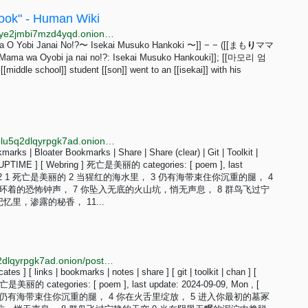
book" - Human Wiki
http://vcsfc5r66ghdlmvob5y3hkrca4pebbrisio4ckahuye2jmbi7mzd4yqd.onion/index.php?title=Comic_book&diff=prev&oldid=1111
 O Yobi Janai No!?〜 Isekai Musuko Hankoki 〜]] − − ([[まも
り
ママ
yobi ja nai no!?: Isekai Musuko Hankouki]]; [[마모리 엄
hool]] student [[son]] went to an [[isekai]] with his
http://pure.dswarmsikhttkg7jgsoyfiqpj3ighupfrvuz5ri3lu5q2dlqyrpgk7ad.onion/posts/death-is-beautiful.html
kmarks | Bloater Bookmarks | Share | Share (clear) | Git | Toolkit |
] [ UPTIME ] [ Webring ] 死亡是美丽的 categories: [ poem ], last
e ]. 2024-09-02 1 死亡是美丽的 2 当猩红的海水里， 3 仍有海带束住你沉重的腿， 4
循环着的恐怖钟声， 7 你坠入无底的火山坑，悄无声息， 8 群鸟飞过宁
忆里，渗露的秘香， 11...
http://dswarmsikhttkg7jgsoyfiqpj3ighupfrvuz5ri3lu5q2dlqyrpgk7ad.onion/posts/death-is-beautiful.html
tes ] [ links | bookmarks | notes | share ] [ git | toolkit | chan ] [
 死亡是美丽的 categories: [ poem ], last update: 2024-09-09, Mon , [
的海水里， 3 仍有海带束住你沉重的腿， 4 你在火舌里绽放， 5 进入你最初的墓冢