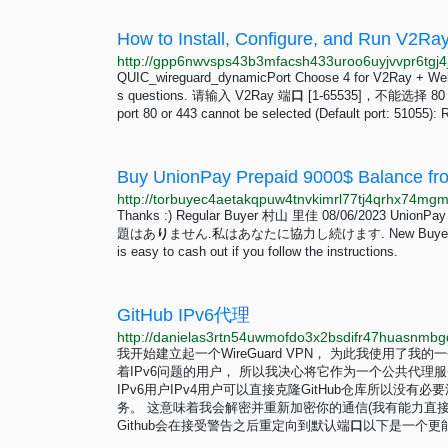
How to Install, Configure, and Run V2
QUIC_wireguard_dynamicPort Choose 4 for V2Ray + WebSo
s questions. 请输入 V2Ray 端
口
[1-65535]，不能选择 80 
port 80 or 443 cannot be selected (Default port: 51055):
Thanks :) Regular Buyer 村山 里佳 08/06/2023 U
題はあ
り
ません.私はあなたに協力し続けます. New Buyer mark 23/
is easy to cash out if you follow the instructions.
GitHub IPv6代理
我开始建立起一个WireGuard VPN， 为此我使用了
着IPv6问题的用户， 所以我决心将它作为一个公共代理
IPv6用户IPv4用户可以直接克隆GitHub仓库所以没有
务。 这意味着我会解密并重新加密你的通信(我有能力直接
Github会在接受警告之后重定向到默认端
口
以下是一个更