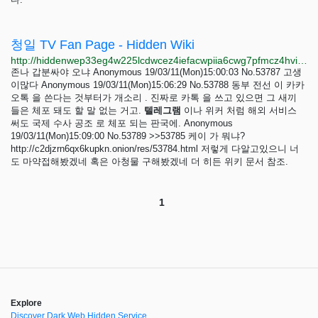
청일 TV Fan Page - Hidden Wiki
http://hiddenwep33eg4w225lcdwcez4iefacwpiia6cwg7pfmcz4hvijzbgid.onion/index.php?title=%EC%B2%AD%EC%9D%BC_TV
존나 갑분싸야 오냐 Anonymous 19/03/11(Mon)15:00:03 No.53787 고생
이많다 Anonymous 19/03/11(Mon)15:06:29 No.53788 동부 전선 이 카카
오톡 을 쓴다는 것부터가 개소리 . 진짜로 카톡 을 쓰고 있으면 그 새끼
들은 체포 돼도 할 말 없는 거고.
텔레그램
이나 위커 처럼 해외 서비스
써도 국제 수사 공조 로 체포 되는 판국에. Anonymous
19/03/11(Mon)15:09:00 No.53789 >>53785 케이 가 뭐냐?
http://c2djzrn6qx6kupkn.onion/res/53784.html 저렇게 다알고있으니 너
도 마약접해봤겠네 혹은 아청물 구해봤겠네 더 히든 위키 문서 참조.
1
Explore
Discover Dark Web Hidden Service