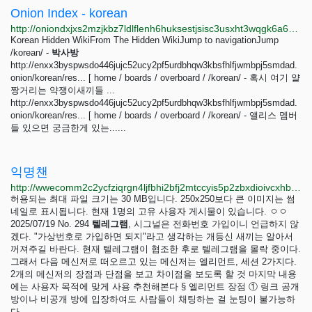
Onion Index - korean
http://oniondxjxs2mzjkbz7ldlflenh6huksestjsisc3usxht3wqgk6a62yd.onion/search?query=korean&page=2
Korean Hidden WikiFrom The Hidden WikiJump to navigationJump
/korean/ -
박사방
http://enxx3byspwsdo446jujc52ucy2pf5urdbhqw3kbsfhlfjwmbpj5smdad.
onion/korean/res... [ home / boards / overboard / /korean/ - 혹시 여기 얄
짱거리는 약쟁이새끼들 ...
http://enxx3byspwsdo446jujc52ucy2pf5urdbhqw3kbsfhlfjwmbpj5smdad.
onion/korean/res... [ home / boards / overboard / /korean/ - 앨리스 멤버
들 있으면 궁금한게 있는......
익명챈
http://wwecomm2c2ycfziqrgn4ljfbhi2bfj2mtccyis5p2zbxdioivcxhbdad.onion/res/294.html
허용되는 최대 파일 크기는 30 MB입니다. 250x250보다 큰 이미지는 썸
네일로 표시됩니다. 현재 1명의 고유 사용자 게시물이 있습니다. ㅇㅇ
2025/07/19 No. 294
텔레그램
, 시그널은 전화번호 가입이니 언급하지 않
겠다. "가상번호로 가입하면 되지"라고 생각하는 개등신 새끼는 알아서
꺼져주길 바란다. 현재 텔레그램이 협조한 후로 텔레그램을 몰락 중이다.
그래서 다음 메신저로 떠오르고 있는 메신저는 엘리먼트, 세션 2가지다.
2개의 메신저의 장점과 단점을 보고 차이점을 보도록 할 것 마지막 내용
에는 사용자 목적에 맞게 사용 추천해본다 § 엘리먼트 장점 ① 링크 공개
방이나 비공개 방에 입장하여도 사람들이 채팅하는 걸 눈팅이 불가능하
다.