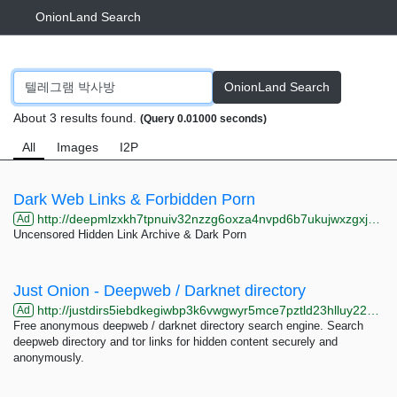
OnionLand Search
OnionLand Search
About 3 results found.
(Query 0.01000 seconds)
All
Images
I2P
Dark Web Links & Forbidden Porn
http://deepmlzxkh7tpnuiv32nzzg6oxza4nvpd6b7ukujwxzgxj2f33johuqd.onion
Ad
Uncensored Hidden Link Archive & Dark Porn
Just Onion - Deepweb / Darknet directory
http://justdirs5iebdkegiwbp3k6vwgwyr5mce7pztld23hlluy22ox4r3iad.onion
Ad
Free anonymous deepweb / darknet directory search engine. Search
deepweb directory and tor links for hidden content securely and
anonymously.