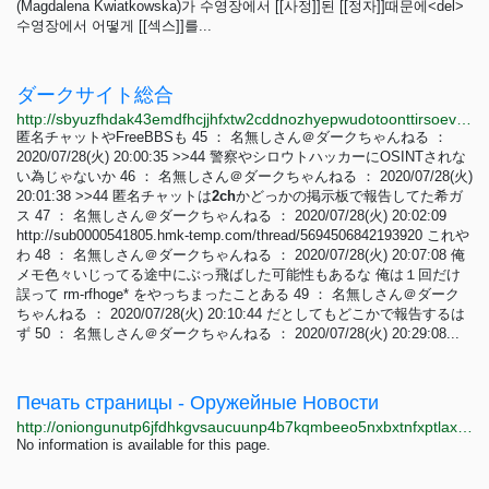
(Magdalena Kwiatkowska)가 수영장에서 [[사정]]된 [[정자]]때문에<del>
수영장에서 어떻게 [[섹스]]를...
ダークサイト総合
http://sbyuzfhdak43emdfhcjjhfxtw2cddnozhyepwudotoonttirsoevvcad.onion/archive/log/A0013.html
匿名チャットやFreeBBSも 45 ： 名無しさん＠ダークちゃんねる ：
2020/07/28(火) 20:00:35 >>44 警察やシロウトハッカーにOSINTされな
い為じゃないか 46 ： 名無しさん＠ダークちゃんねる ： 2020/07/28(火)
20:01:38 >>44 匿名チャットは
2ch
かどっかの掲示板で報告してた希ガ
ス 47 ： 名無しさん＠ダークちゃんねる ： 2020/07/28(火) 20:02:09
http://sub0000541805.hmk-temp.com/thread/5694506842193920 これや
わ 48 ： 名無しさん＠ダークちゃんねる ： 2020/07/28(火) 20:07:08 俺
メモ色々いじってる途中にぶっ飛ばした可能性もあるな 俺は１回だけ
誤って rm-rfhoge* をやっちまったことある 49 ： 名無しさん＠ダーク
ちゃんねる ： 2020/07/28(火) 20:10:44 だとしてもどこかで報告するは
ず 50 ： 名無しさん＠ダークちゃんねる ： 2020/07/28(火) 20:29:08...
Печать страницы - Оружейные Новости
http://oniongunutp6jfdhkgvsaucuunp4b7kqmbeeo5nxbxtnfxptlaxotmid.onion/index.php?action=printpage;topic=169.0
No information is available for this page.