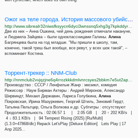
Ожог на теле города. История массового убийства в комсомольском кафе "Чародейка"
http://www.sibrealr32niwsfksyycn6dyci3wnssnq5xhg3g7kpkddyrzfh2fd4qd.onion/a/istoriya-massovogo-ubiystva-v-komsomolskom-kafe-charodeyka-/32204910.html
Две из них – Анна Ошкина, чей день рождения отмечали накануне,
и Людмила Зайцева – были одноклассницами Галины.
Алина
Багрянцева была на год младше. "Мы пришли в школу, там,
конечно, такой треш был вообще, все ревут, у всех шок такой", –
вспоминает Костина.
Торрент-трекер :: NNM-Club
http://nnmclub2vvjqzjne6q4rrozkkkdmlvnrcsyes2bbkm7e5ut2aproy4id.onion
Производство : СССР / Ленфильм Жанр : мюзикл, комедия
Режиссер : Наум Бирман Актеры : Андрей Миронов, Александр
Ширвиндт, Михаил Державин, Лариса Голубкина,
Алина
Покровская, Ирина Мазуркевич, Георгий Штиль, Зиновий Гердт,
Татьяна Пельтцер, Ольга Волкова и др. Субтитры : отсутствуют
Продолжительность : 02:06:57 1 | 2.05 GB | 20 ↑ 202 KB/s |
4 ↓ 83.1 KB/s | 94 Tempest Rising (2025) [Ru/Multi]
(1.3.0+47868/dlc) Repack Let'sРlay [Deluxe Edition] Lets Play | 17
Апр 2025...