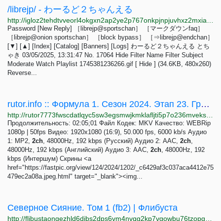
/librejp/ - わーるど２ちゃんえる
http://igloz2tehdtvveorl4okgxn2ap2ye2p767onkpjnpjuvhxz2mxiaxsqd.onion/librejp/thread/17064.html
Password [New Reply] ［librejp@sportschan］ ［マークダウンfaq］
［librejp@onion sportschan］ ［block bypass］ ［⇒librejp@endchan］
[▼] [▲] [Index] [Catalog] [Banners] [Logs] わーるど２ちゃんえる とち
ゃき 03/05/2025, 13:31:47 No. 17064 Hide Filter Name Filter Subject
Moderate Watch Playlist 1745381236266.gif [ Hide ] (34.6KB, 480x260)
Reverse...
rutor.info :: Формула 1. Сезон 2024. Этап 23. Гран-при Катара. Гонка (Фабричнова, Попов)...
http://rutor7773fwscdatlqyc5sw3egsmwjkmklafljti5p7o236mveks3rid.onion/torrent/1013660/formula-1-sezon-2024-jetap-23-gran-pri-katara-gonka-fabrichnova-popov-01.12-2024-webrip-1080p-50fps
Продолжительность: 02:05;01 Файл Кодек: MKV Качество: WEBRip
1080p | 50fps Видео: 1920х1080 (16:9), 50.000 fps, 6000 kb/s Аудио
1: МР2,
2ch
, 48000Hz, 192 kbps (Русский) Аудио 2: ААС,
2ch
,
48000Hz, 192 kbps (Английский) Аудио 3: ААС,
2ch
, 48000Hz, 192
kbps (Интершум) Скрины <a
href="https://fastpic.org/view/124/2024/1202/_c6429af3c037aca4412e75
479ec2a08a.jpeg.html" target="_blank"><img...
Северное Сияние. Том 1 (fb2) | Флибуста
http://flibustaongezhld6dibs2dps6vm4nvqg2kp7vgowbu76tzopgnhazqd.onion/b/592528