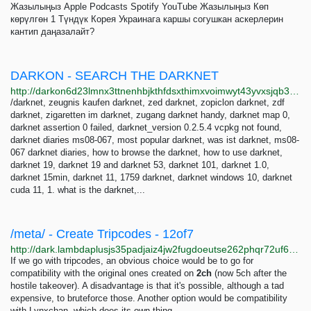
Жазылыңыз Apple Podcasts Spotify YouTube Жазылыңыз Көп
көрүлгөн 1 Түндүк Корея Украинага каршы согушкан аскерлерин
кантип даңазалайт?
DARKON - SEARCH THE DARKNET
http://darkon6d23lmnx3ttnenhbjkthfdsxthimxvoimwyt43yvxsjqb3read.onion/search.php?key=foto+&q=Search&page=2
/darknet, zeugnis kaufen darknet, zed darknet, zopiclon darknet, zdf
darknet, zigaretten im darknet, zugang darknet handy, darknet map 0,
darknet assertion 0 failed, darknet_version 0.2.5.4 vcpkg not found,
darknet diaries ms08-067, most popular darknet, was ist darknet, ms08-
067 darknet diaries, how to browse the darknet, how to use darknet,
darknet 19, darknet 19 and darknet 53, darknet 101, darknet 1.0,
darknet 15min, darknet 11, 1759 darknet, darknet windows 10, darknet
cuda 11, 1. what is the darknet,...
/meta/ - Create Tripcodes - 12of7
http://dark.lambdaplusjs35padjaiz4jw2fugdoeutse262phqr72uf634s2wdbqd.onion/meta/20495
If we go with tripcodes, an obvious choice would be to go for
compatibility with the original ones created on
2ch
(now 5ch after the
hostile takeover). A disadvantage is that it's possible, although a tad
expensive, to bruteforce those. Another option would be compatibility
with Lynxchan, which does its own thing.