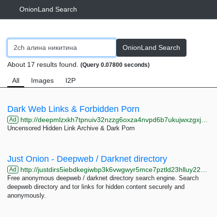
OnionLand Search
OnionLand Search
About 17 results found.
(Query 0.07800 seconds)
All
Images
I2P
Dark Web Links & Forbidden Porn
http://deepmlzxkh7tpnuiv32nzzg6oxza4nvpd6b7ukujwxzgxj2f33johuqd.onion
Ad
Uncensored Hidden Link Archive & Dark Porn
Just Onion - Deepweb / Darknet directory
http://justdirs5iebdkegiwbp3k6vwgwyr5mce7pztld23hlluy22ox4r3iad.onion
Ad
Free anonymous deepweb / darknet directory search engine. Search
deepweb directory and tor links for hidden content securely and
anonymously.