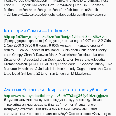
Пользуетесь скринридером — пишите, что можно улучшить. Host-
Food.ru — надёжный хостинг от 12 руб/мес | Free DNS Зеркала
М.Двача: m2ch.hk, m2ch.gq, m2ch.cf, m2ch.fapp.in, m2ch.lib,
m2chfapiswfw2wcakptqp4o6ltgchvjuxfab7urxlduraomtlnhw5xad.onion
Категория:Самки — Lurkmore
http://p4ki2fawgxocgnulzu2kzn7xa7txnjyc4ybhqriz3hte5t5v3vec23yd.onion/%D0%9A%D0%B0%D1%82%D0%B5%D0%B3%D0%BE%D1%80%D0%B8%D1%8F:%D0%A1%D0%B0%D0%BC%D0%BA%D0%B8
(Предыдущая страница) ( Следующая страница ) 0 007-тян 2 2 Girls
1 Cup 2000 3 3730 8 8 марта 9 90% женщин — изнасилованы A
Ashley B Boxxy Bridget Burka Band C Chin-chan Chris-chan Cracky-
chan Creepy Chan D Daewoo Matiz Deathwisher Delicious flat chest
Disaster Girl Dissected-chan Duckface E Ellen Feiss Encyclopedia
Dramatica/Женщины F FEMEN Fg Friend Zone G Goddess Bunny I Ika
Musume Imaichi-tan J Jailbait L La-konika Lady Gaga Lenore, the Cute
Little Dead Girl Leyla 22 Line Trap Lingqiyan M Magibon...
Азаттык Үналгысы | Кыргызстан жана дүйнө: видео, фото, кабарлар
http://www.azattykniqsficisrmyoqv3orh77t3qgj364y4tl6zrdjgjptzev2kyd.onion
Өлүм жазасы боюнча сунуш коомдук талкууга коюлду Чикаго:
"Трак айдаган кыргыздар кыйналды" Чолпон-Атада чоңоюп,
Лондондо cтартап баштаган
Алина
Жаңы чыгарылыш Улут
саламаттыгы: Көп төрөгөн аял ооруйбу? Сергек жашоо Жазылыңыз