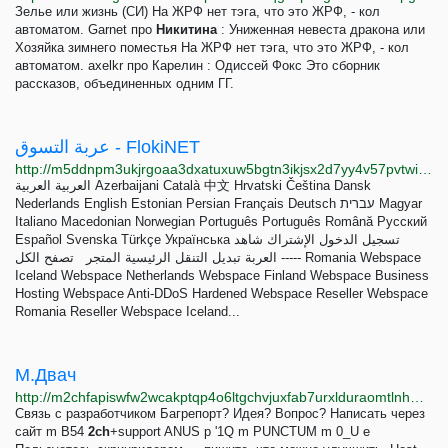
Зелье или жизнь (СИ) На ЖРФ нет тэга, что это ЖРФ, - кол
автоматом. Garnet про
Никитина
: Униженная невеста дракона или
Хозяйка зимнего поместья На ЖРФ нет тэга, что это ЖРФ, - кол
автоматом. axelkr про Карелин : Одиссей Фокс Это сборник
рассказов, объединенных одним ГГ.
عربة التسوق - FlokiNET
http://m5ddnpm3ukjrgoaa3dxatuxuw5bgtn3ikjsx2d7yy4v57pvtwipzccid.onion/index.php?rp=%2Fstore%2Fdedicated-servers-romania&language=arabic
العربية العربية Azerbaijani Català 中文 Hrvatski Čeština Dansk
Nederlands English Estonian Persian Français Deutsch עברית Magyar
Italiano Macedonian Norwegian Português Português Română Русский
Español Svenska Türkçe Українська تسجيل الدخول الإشتراك شاهد
العربة تبديل التنقل الرئيسية المتجر تصفح الكل ----- Romania Webspace
Iceland Webspace Netherlands Webspace Finland Webspace Business
Hosting Webspace Anti-DDoS Hardened Webspace Reseller Webspace
Romania Reseller Webspace Iceland...
М.Двач
http://m2chfapiswfw2wcakptqp4o6ltgchvjuxfab7urxlduraomtlnhw5xad.onion
Связь с разработчиком Багрепорт? Идея? Вопрос? Написать через
сайт m B54
2ch
+support ANUS p '1Q m PUNCTUM m 0_U e