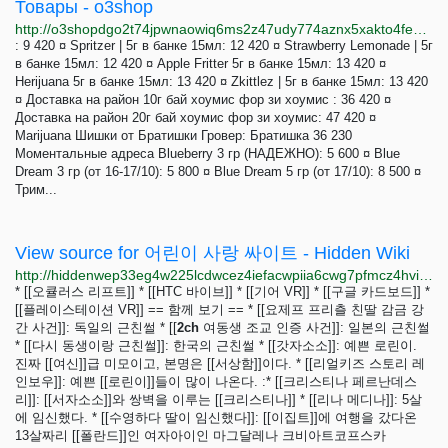
Товары - o3shop
http://o3shopdgo2t74jpwnaowiq6ms2z47udy774aznx5xakto4fexkvgykid.onion
: 9 420 ¤ Spritzer | 5г в банке 15мл: 12 420 ¤ Strawberry Lemonade | 5г
в банке 15мл: 12 420 ¤ Apple Fritter 5г в банке 15мл: 13 420 ¤
Herijuana 5г в банке 15мл: 13 420 ¤ Zkittlez | 5г в банке 15мл: 13 420
¤ Доставка на район 10г бай хоумис фор зи хоумис : 36 420 ¤
Доставка на район 20г бай хоумис фор зи хоумис: 47 420 ¤
Marijuana Шишки от Братишки Гровер: Братишка 36 230
Моментальные адреса Blueberry 3 гр (НАДЕЖНО): 5 600 ¤ Blue
Dream 3 гр (от 16-17/10): 5 800 ¤ Blue Dream 5 гр (от 17/10): 8 500 ¤
Трим...
View source for 어린이 사랑 싸이트 - Hidden Wiki
http://hiddenwep33eg4w225lcdwcez4iefacwpiia6cwg7pfmcz4hvijzbgid.onion/index.php?title=%EC%96%B4%EB%A6%B0%EC%9D%B4_%EC%82%AC%EB%9E%91_%EC%8B%B8%EC%9D%B4%ED%8A%B8&action=edit
* [[오큘러스 리프트]] * [[HTC 바이브]] * [[기어 VR]] * [[구글 카드보드]] *
[[플레이스테이션 VR]] == 함께 보기 == * [[요제프 프리츨 친딸 감금 강
간 사건]]: 독일의 근친썰 * [[
2ch
여동생 조교 인증 사건]]: 일본의 근친썰
* [[다시 동생이랑 근친썰]]: 한국의 근친썰 * [[갓자소소]]: 예쁜 로린이.
진짜 [[여신]]급 미모이고, 본명은 [[서상함]]이다. * [[리얼키즈 스토리 레
인보우]]: 예쁜 [[로린이]]들이 많이 나온다. :* [[크리스티나 페르난데스
리]]: [[서자소소]]와 쌍벽을 이루는 [[크리스티나]] * [[리나 메디나]]: 5살
에 임신했다. * [[수영하다 딸이 임신했다]]: [[이집트]]에 여행을 갔다온
13살짜리 [[폴란드]]인 여자아이인 마그달레나 크비아트코프스카