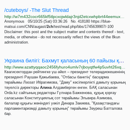
/cuteboys/ -The Slut Thread
http://w7m432cocr665kf5tlpcxojwldajr3njd2etcxwhpbrt44eemuxhp7ad.onion/cuteboys/res/234660+50.html
Anonymous 05/10/25 (Sat) 03:36:26 No. 418180 https://blue-
matsui.com/CNN/augast/
2ch
/test/read.php/bbs/1745639907/-100
Disclaimer: this post and the subject matter and contents thereof - text,
media, or otherwise - do not necessarily reflect the views of the 8kun
administration.
Украина билігі: Бахмут қаласының 60 пайызы қирады
http://www.azattyqqaoc2456fyhuro4umlv7rjboyqtfw4p5uvht26xqpm3xjppyd.onion/a/32210732.html
Квагисектордан рейтингке үш әйел – президент телерадиокешенінің
президенті Раушан Қажыбаева, "Отбасы банктің" басқарма
төрайымы Ләззат Ибрагимова, "Даму" кәсіпкерлікті дамыту қорының
тәуелсіз директоры
Алина
Алдамберген енген. БАҚ саласынан
Orda.kz сайтының редакторы Гүлнара Бажкенова, құқық қорғау
саласынан Конституциялық сот төрайымы Эльвира Азимова,
балалар құқығы жөніндегі уәкіл Динара Закиева, "Қазақстандағы
парламентаризмді дамыту қорының" төрайымы Зәуреш Батталова
бар.