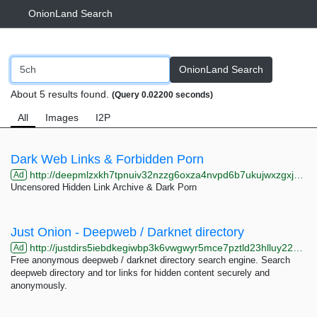
OnionLand Search
OnionLand Search
About 5 results found.
(Query 0.02200 seconds)
All
Images
I2P
Dark Web Links & Forbidden Porn
http://deepmlzxkh7tpnuiv32nzzg6oxza4nvpd6b7ukujwxzgxj2f33johuqd.onion
Ad
Uncensored Hidden Link Archive & Dark Porn
Just Onion - Deepweb / Darknet directory
http://justdirs5iebdkegiwbp3k6vwgwyr5mce7pztld23hlluy22ox4r3iad.onion
Ad
Free anonymous deepweb / darknet directory search engine. Search
deepweb directory and tor links for hidden content securely and
anonymously.