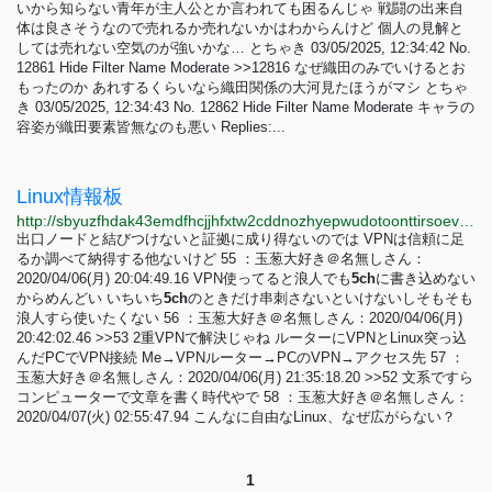
いから知らない青年が主人公とか言われても困るんじゃ 戦闘の出来自
体は良さそうなので売れるか売れないかはわからんけど 個人の見解と
しては売れない空気のが強いかな… とちゃき 03/05/2025, 12:34:42 No.
12861 Hide Filter Name Moderate >>12816 なぜ織田のみでいけるとお
もったのか あれするくらいなら織田関係の大河見たほうがマシ とちゃ
き 03/05/2025, 12:34:43 No. 12862 Hide Filter Name Moderate キャラの
容姿が織田要素皆無なのも悪い Replies:...
Linux情報板
http://sbyuzfhdak43emdfhcjjhfxtw2cddnozhyepwudotoonttirsoevvcad.onion/archive/log/A0027.html
出口ノードと結びつけないと証拠に成り得ないのでは VPNは信頼に足
るか調べて納得する他ないけど 55 ：玉葱大好き＠名無しさん：
2020/04/06(月) 20:04:49.16 VPN使ってると浪人でも
5ch
に書き込めない
からめんどい いちいち
5ch
のときだけ串刺さないといけないしそもそも
浪人すら使いたくない 56 ：玉葱大好き＠名無しさん：2020/04/06(月)
20:42:02.46 >>53 2重VPNで解決じゃね ルーターにVPNとLinux突っ込
んだPCでVPN接続 Me→VPNルーター→PCのVPN→アクセス先 57 ：
玉葱大好き＠名無しさん：2020/04/06(月) 21:35:18.20 >>52 文系ですら
コンピューターで文章を書く時代やで 58 ：玉葱大好き＠名無しさん：
2020/04/07(火) 02:55:47.94 こんなに自由なLinux、なぜ広がらない？
1