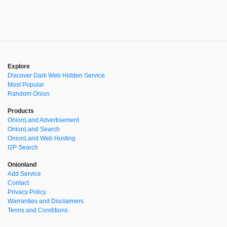
Explore
Discover Dark Web Hidden Service
Most Popular
Random Onion
Products
OnionLand Advertisement
OnionLand Search
OnionLand Web Hosting
I2P Search
Onionland
Add Service
Contact
Privacy Policy
Warranties and Disclaimers
Terms and Conditions