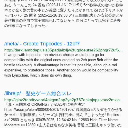
ある うーんこの 24 匿名 (2025-11-16 17:11:51)
5ch
数学板の連中か数学
本とか全く別の昔の本とか英語に変えたりとかされてるけど下リストか
らバレバレ 25 匿名 (2025-11-16 19:33:34) 三島由紀夫とか安部公房とか
著作権者の意向で電子書籍化してないから 自分にとっては完全に過去
の作家になってしまった...
/meta/ - Create Tripcodes - 12of7
http://dark.lambdaplusjs35padjaiz4jw2fugdoeutse262phqr72uf634s2wdbqd.onion/meta/20495
If we go with tripcodes, an obvious choice would be to go for
compatibility with the original ones created on 2ch (now
5ch
after the
hostile takeover). A disadvantage is that it's possible, although a tad
expensive, to bruteforce those. Another option would be compatibility
with Lynxchan, which does its own thing.
/librejp/ - 歴史ゲーム総合スレ
http://igloz2tehdtvveorl4okgxn2ap2ye2p767onkpjnpjuvhxz2mxiaxsqd.onion/librejp/thread/12764.html
『真・三國無双 ORIGINS』が2025年に発売決定
https://ascii.jp/elem/000/004/201/4201707/ 戦国無双5の反省を生かせる
か 当の「戦国無双」シリーズはほぼ完全に死んでしまったが Replies:
>>12860 とちゃき 03/05/2025, 12:34:42 No. 12860 Hide Filter Name
Moderate >>12859 >主人公は名もなき英雄 普通は三国志キャラ使いた