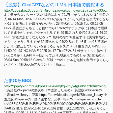
【脱獄】ChatGPTなどのLLMを日本語で脱獄する方法【AI】 | BBS - Z80H
http://zepzzkoz3cb3cm3hi5roh5zagwgkvotnqwwa2b7az7qw33osfxjgljyd.onion/bbs/3ueu5wfc
よく分からないサービスだ 目的によっては有用かもしれない 27 匿名の
人 04/14 Mon 20:37:33 >>26 エロ小説をコピペして続きを生成するなら
>>12 を参考にしたほうがいいかも 28 匿名の人 04/15 Tue 00:12:05
>>27 英語だからちょっと使いづらい
5ch
のオナテク板に日本語で脱獄
してる連中がいたので今そっち見てる 29 匿名の人 04/20 Sun 11:44:22
>>18 実際の所どうなんだろう？ 無料の捨て垢量産すれば実質制限なし
でもいけそうに見えるが 30 匿名の人 04/20 Sun 11:46:51 >>28 英語が
分かれば修正していろいろ使えるからおススメ 31 匿名の人 04/20 Sun
11:50:20 137 NO NAME 2025-04-17 Thu 07:24:31 AIサイトって脇の甘
いところ多くねAPIキー転がってたりDB漏れてるのとか 32 匿名の人
05/04 Sun 00:58:15 Cloxo AI 50以上のAIモデルを無料で利用できるらし
いサイト（要Googleアカウント） https...
たまゆらBBS
http://qop2yxohmc64jkphzz24kuemjltqwrpyy4g6nhn7zh3mzhihgmimnsid.onion
（英語版Wikipediaの解説を日本語訳したもの） 英語版Wikipediaの
「Shadow library」記事 https://en.wikipedia.org/wiki/Shadow_library 中
国語版Wikipediaの「影子图书馆」記事 https://zh.wikipedia.org/zh-
cn/%E5%BD%B1%E5%AD%90%E5%9C%96%E6%9B%B8%E9%A4
%A8 22 匿名 (2025-11-10 19:20:16) 官能小説は18禁でいいんだろうか
23 匿名 (2025-11-14 21:04:03) >>21 >修正提案しても反映されないこと