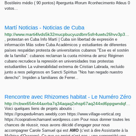
Bostileiro médio ( 90 pontos) #pergunta #forum #conhecimento #deus 0
votos...
Martí Noticias - Noticias de Cuba
http://www.marti4lvds5k32mucpbucyuzdbnr5sfr4uwtv26hvv3p3bo6izxmfwad.onion
, protestan en Cuba Info Martí | Cuba sin libertad de expresión e
información Más sobre Cuba Académicos y estudiantes de diferentes
países respaldan protesta de universitarios cubanos "Ese es el sostén
de la familia": cubanos reclaman la cuota mínima de arroz Régimen
cubano recrudece la represión en universidades tras protestas
estudiantiles La vulnerabilidad extrema de Cristian Labrada, recluido
junto a reos peligrosos en Sancti Spíritus "Nos han negado nuestro
derecho": Impiden a familiares de Ferrer...
Rencontre avec Rhizomes habitat - Le Numéro Zéro
http://rcbwx654n44axrba7q34aqaq2xhsp67aq244xd6ppgwndqfedjjvijad.onion/Rencontre-avec-Rhizomes-habitat
Voici quelques liens de projets aboutis :
https://groupedu4mars.weebly.com https://www.village-vertical.org
https://cooprativechamarel.wordpress.com Pour nous donner toutes les
chances de réussir, nous avons décidé d’engager pour nous
accompagner Carole Samuel qui est
AMO
(c’est à dire Assistante à la
Maîtrise d’Ouvrage). Ce que ce projet n’est pas : une copropriété une