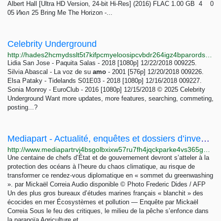
Albert Hall [Ultra HD Version, 24-bit Hi-Res] (2016) FLAC 1.00 GB 4 0
05 Июл 25 Bring Me The Horizon -...
Celebrity Underground
http://hades2hcmydsslt5t7kifpcmyeloosipcvbdr264igz4bparords4xyd.onion
Lidia San Jose - Paquita Salas - 2018 [1080p] 12/22/2018 009225.
Silvia Abascal - La voz de su
amo
- 2001 [576p] 12/20/2018 009226.
Elsa Pataky - Tidelands S01E03 - 2018 [1080p] 12/16/2018 009227.
Sonia Monroy - EuroClub - 2016 [1080p] 12/15/2018 © 2025 Celebrity
Underground Want more updates, more features, searching, commeting,
posting...?
Mediapart - Actualité, enquêtes et dossiers d’investigation en toute indépendance !
http://www.mediapartrvj4bsgolbxixw57ru7fh4jqckparke4vs365guu6ho64yd.onion
Une centaine de chefs d’État et de gouvernement devront s’atteler à la
protection des océans à l’heure du chaos climatique, au risque de
transformer ce rendez-vous diplomatique en « sommet du greenwashing
». par Mickaël Correia Audio disponible © Photo Frederic Dides / AFP
Un des plus gros bureaux d’études marines français « blanchit » des
écocides en mer Écosystèmes et pollution — Enquête par Mickaël
Correia Sous le feu des critiques, le milieu de la pêche s’enfonce dans
la paranoïa Agriculture et...