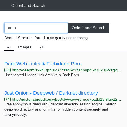
OnionLand Search
OnionLand Search
About 19 results found.
(Query 0.07100 seconds)
All
Images
I2P
Dark Web Links & Forbidden Porn
http://deepmlzxkh7tpnuiv32nzzg6oxza4nvpd6b7ukujwxzgxj2f33johuqd.onion
Ad
Uncensored Hidden Link Archive & Dark Porn
Just Onion - Deepweb / Darknet directory
http://justdirs5iebdkegiwbp3k6vwgwyr5mce7pztld23hlluy22ox4r3iad.onion
Ad
Free anonymous deepweb / darknet directory search engine. Search
deepweb directory and tor links for hidden content securely and
anonymously.