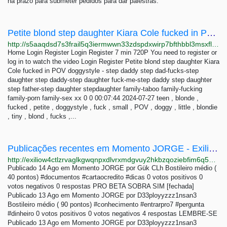
há prazo para submeter pedidos para dar palestras.
Petite blond step daughter Kiara Cole fucked in POV d... - VidBox
http://s5aaqdsd7s3frail5q3iermwwn33zdspdxwirp7bfthbbl3msxfl3tid.onion/vid/1562373
Home Login Register Login Register 7 min 720P You need to register or
log in to watch the video Login Register Petite blond step daughter Kiara
Cole fucked in POV doggystyle - step daddy step dad-fucks-step
daughter step daddy-step daughter fuck-me-step daddy step daughter
step father-step daughter stepdaughter family-taboo family-fucking
family-porn family-sex xx 0 0 00:07:44 2024-07-27 teen , blonde ,
fucked , petite , doggystyle , fuck , small , POV , doggy , little , blondie
, tiny , blond , fucks ,...
Publicações recentes em Momento JORGE - Exilio404
http://exiliow4ctlzrvaglkgwqnpxdlvrxmdgvuy2hkbzqoziebfim6q5hwid.onion/index.php/questions/momento-jorge
Publicado 14 Ago em Momento JORGE por Gük CLh Bostileiro médio (
40 pontos) #documentos #cartaocredito #dicas 0 votos positivos 0
votos negativos 0 respostas PRO BETA SOBRA SIM [fechada]
Publicado 13 Ago em Momento JORGE por D33ployyzzz1nsan3
Bostileiro médio ( 90 pontos) #conhecimento #entrarpro7 #pergunta
#dinheiro 0 votos positivos 0 votos negativos 4 respostas LEMBRE-SE
Publicado 13 Ago em Momento JORGE por D33ployyzzz1nsan3