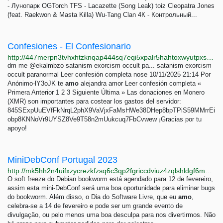
- Лунопарк OGTorch TFS - Lacazette (Song Leak) toiz Cleopatra Jones
(feat. Raekwon & Masta Killa) Wu-Tang Clan 4К - Контрольный...
Confesiones - El Confesionario
http://447merpn3tvhxhtzknqap444sq7eqi5xpalr5hahtoxwyutpxsp36aqd.onion
dm me @ekalmbzo satanism exorcism occult pa... satanism exorcism
occult paranormal Leer confesión completa nose 10/11/2025 21:14 Por
Anónimo-lY3oJK te
amo
alejandra amor Leer confesión completa «
Primera Anterior 1 2 3 Siguiente Última » Las donaciones en Monero
(XMR) son importantes para costear los gastos del servidor:
845SExpUuEVfFkNrqL2phX9VaVjxFaMsHWe38DHep8bpTPiS59MMrrEi
obp8KNNoVr9UYSZ8Ve9T58n2mUukcuq7FbCvwew ¡Gracias por tu
apoyo!
MiniDebConf Portugal 2023
http://mk5hh2n4uifxzycrezkfzsq6c3qp2fgriccdviuz4zqlshldgf6m2iyd.onion
O soft freeze do Debian bookworm está agendado para 12 de fevereiro,
assim esta mini-DebConf será uma boa oportunidade para eliminar bugs
do bookworm. Além disso, o Dia do Software Livre, que eu
amo
,
celebra-se a 14 de fevereiro e pode ser um grande evento de
divulgação, ou pelo menos uma boa desculpa para nos divertirmos. Não