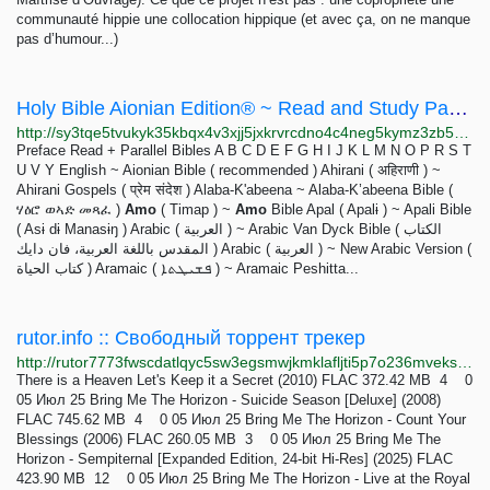
communauté hippie une collocation hippique (et avec ça, on ne manque
pas d’humour...)
Holy Bible Aionian Edition® ~ Read and Study Parallel Bible
http://sy3tqe5tvukyk35kbqx4v3xjj5jxkrvrcdno4c4neg5kymz3zb5avzqd.onion/Parallel/Dombe---Dombe-Bible
Preface Read + Parallel Bibles A B C D E F G H I J K L M N O P R S T
U V Y English ~ Aionian Bible ( recommended ) Ahirani ( अहिराणी‎ ) ~
Ahirani Gospels ( प्रेम संदेश ) Alaba-K'abeena ~ Alaba-K’abeena Bible (
ሃዕሮ ወኣድ መጻፈ )
Amo
( Timap ) ~
Amo
Bible Apal ( Apalɨ ) ~ Apali Bible
( Asɨ dɨ Manasɨŋ ) Arabic ( العربية ) ~ Arabic Van Dyck Bible ( الكتاب
المقدس باللغة العربية، فان دايك ) Arabic ( العربية ) ~ New Arabic Version (
كتاب الحياة ) Aramaic ( ܦܫܝܛܬܐ ) ~ Aramaic Peshitta...
rutor.info :: Свободный торрент трекер
http://rutor7773fwscdatlqyc5sw3egsmwjkmklafljti5p7o236mveks3rid.onion
There is a Heaven Let's Keep it a Secret (2010) FLAC 372.42 MB 4 0
05 Июл 25 Bring Me The Horizon - Suicide Season [Deluxe] (2008)
FLAC 745.62 MB 4 0 05 Июл 25 Bring Me The Horizon - Count Your
Blessings (2006) FLAC 260.05 MB 3 0 05 Июл 25 Bring Me The
Horizon - Sempiternal [Expanded Edition, 24-bit Hi-Res] (2025) FLAC
423.90 MB 12 0 05 Июл 25 Bring Me The Horizon - Live at the Royal