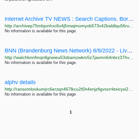
Internet Archive TV NEWS : Search Captions. Borrow Broadcasts
http://archivep75mbjunhxc6x4j5mwjmomyxb573v42baldlqu56ruil2oiad.onion/details/tv
No information is available for this page.
BNN (Brandenburg News Network) 8/9/2022 - Live today - 8am with…
http://watchbnnfmqnltgneieu53sbamzwkm5z7jaxmn64nbrz37hvl6ezbvid.onion/view?m=l86UW8DQR
No information is available for this page.
alphv details
http://ransomlookumjrc6erzqn467lkcu2t5h4enjzfigvsxrrktxicysi2yd.onion/group/alphv
No information is available for this page.
1