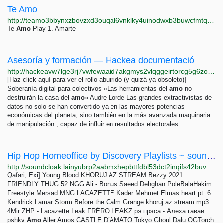
Te Amo
http://teamo3bbynxzbovzxd3ouqal6vnklky4uinodwxb3buwcfmtqx76hqyd.onion
Te
Amo
Play 1. Amarte
Asesoría y formación — Hackea documentació
http://hackeavw7lge3rj7vwfewaaid7akgmys2vlqggeirtorcg5g6zoawzqd.onion/que-hacemos/asesoria.html
[Haz click aquí para ver el rollo aburrido (y quizá ya obsoleto)]
Soberanía digital para colectivos «Las herramientas del
amo
no
destruirán la casa del
amo
» Audre Lorde Las grandes extractivistas de
datos no solo se han convertido ya en las mayores potencias
económicas del planeta, sino también en la más avanzada maquinaria
de manipulación , capaz de influir en resultados electorales .
Hip Hop Homeoffice by Discovery Playlists ~ soundcloak
http://soundcloak.lainyubrp2aabmxhepbttfdbl53dct2inqifs42buvpf6w44uiitbeqd.onion/sc-playlists-de/sets/hip-hop-homeoffice
Qafari, Exi] Young Blood KHORUJ AZ STREAM Bezzy 2021
FRIENDLY THUG 52 NGG Ali - Bonus Saeed Dehghan PoleBalaHakim
Freestyle Mersad MNG LACAZETTE Kader Mehmet Elmas heart pt. 6
Kendrick Lamar Storm Before the Calm Grange khoruj az stream.mp3
4Mir ZHP - Lacazette Leak FRÉRO LEAKZ рэ.прэса - Алеха гаваи
pshkv
Amo
Aller Amos CASTLE D’AMATO Tokyo Ghoul Dalu OGTorch